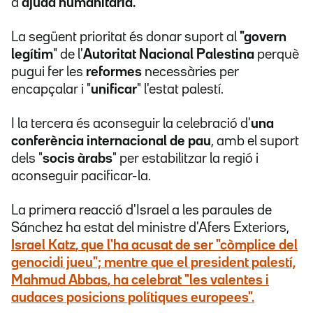
d'
ajuda humanitària.
La següent prioritat és donar suport al
"govern
legítim
" de l'
Autoritat Nacional Palestina
perquè
pugui fer les
reformes
necessàries per
encapçalar i "
unificar
" l'estat palestí.
I la tercera és aconseguir la celebració d'
una
conferència internacional de pau
, amb el suport
dels "
socis àrabs
" per estabilitzar la regió i
aconseguir pacificar-la.
La primera reacció d'Israel a les paraules de
Sánchez ha estat del ministre d'Afers Exteriors,
Israel Katz
, que l'ha acusat de ser "
còmplice del
genocidi jueu
"; mentre que el president palestí,
Mahmud Abbas
, ha celebrat "
les valentes i
audaces
posicions polítiques europees".