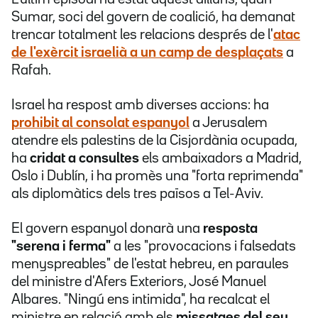
Sumar, soci del govern de coalició, ha demanat
trencar totalment les relacions després de l'
atac
de l'exèrcit israelià a un camp de desplaçats
a
Rafah.
Israel ha respost amb diverses accions: ha
prohibit al consolat espanyol
a Jerusalem
atendre els palestins de la Cisjordània ocupada,
ha
cridat a consultes
els ambaixadors a Madrid,
Oslo i Dublín, i ha promès una "forta reprimenda"
als diplomàtics dels tres països a Tel-Aviv.
El govern espanyol donarà una
resposta
"serena i ferma"
a les "provocacions i falsedats
menyspreables" de l'estat hebreu, en paraules
del ministre d'Afers Exteriors, José Manuel
Albares. "Ningú ens intimida", ha recalcat el
ministre en relació amb els
missatges del seu