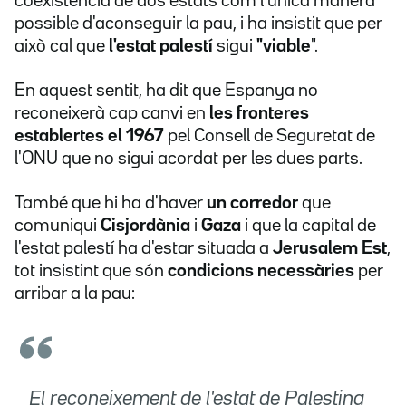
coexistència de dos estats com l'única manera
possible d'aconseguir la pau, i ha insistit que per
això cal que
l'estat palestí
sigui
"viable
".
En aquest sentit, ha dit que Espanya no
reconeixerà cap canvi en
les fronteres
establertes el 1967
pel Consell de Seguretat de
l'ONU que no sigui acordat per les dues parts.
També que hi ha d'haver
un corredor
que
comuniqui
Cisjordània
i
Gaza
i que la capital de
l'estat palestí ha d'estar situada a
Jerusalem Est
,
tot insistint que són
condicions necessàries
per
arribar a la pau:
El reconeixement de l'estat de Palestina