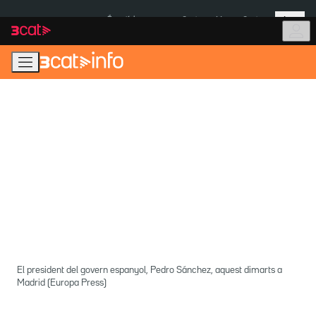
Anar
Anar
Més
a
al
És notícia:
Ceuta
Menors Ceuta
la
contingut
navegació
principal
El president del govern espanyol, Pedro Sánchez, aquest dimarts a
Madrid (Europa Press)