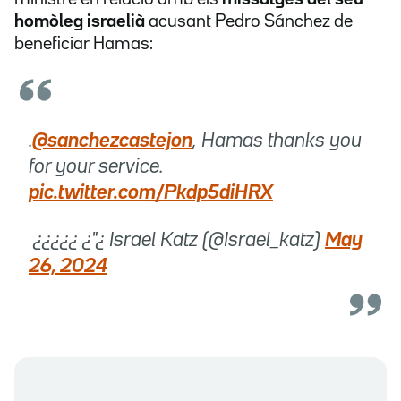
homòleg israelià
acusant Pedro Sánchez de
beneficiar Hamas:
.
@sanchezcastejon
, Hamas thanks you
for your service.
pic.twitter.com/Pkdp5diHRX
 ¿¿¿¿¿ ¿"¿ Israel Katz (@Israel_katz)
May
26, 2024