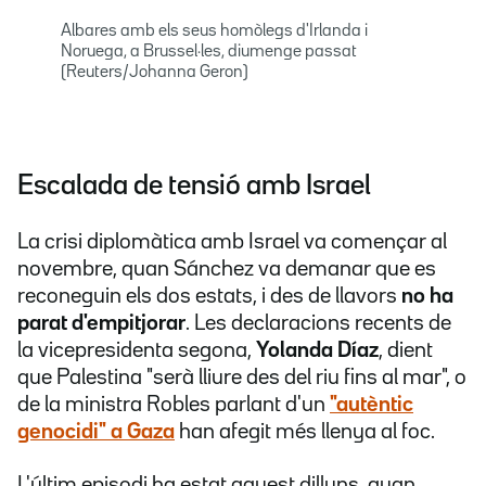
Albares amb els seus homòlegs d'Irlanda i
Noruega, a Brussel·les, diumenge passat
(Reuters/Johanna Geron)
Escalada de tensió amb Israel
La crisi diplomàtica amb Israel va començar al
novembre, quan Sánchez va demanar que es
reconeguin els dos estats, i des de llavors
no ha
parat d'empitjorar
. Les declaracions recents de
la vicepresidenta segona,
Yolanda Díaz
, dient
que Palestina "serà lliure des del riu fins al mar", o
de la ministra Robles parlant d'un
"autèntic
genocidi" a Gaza
han afegit més llenya al foc.
L'últim episodi ha estat aquest dilluns, quan