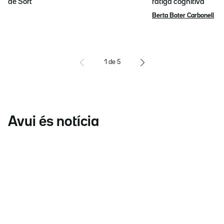
de Sort
fatiga cognitiva
Berta Boter Carbonell
1
de
5
Avui és notícia