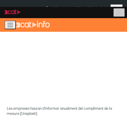
Anar
Anar
Més
a
al
És notícia:
Itàlia
Ulleres eclipsi
la
contingut
navegació
principal
Les empreses hauran d'informar anualment del compliment de la
mesura (Unsplash)