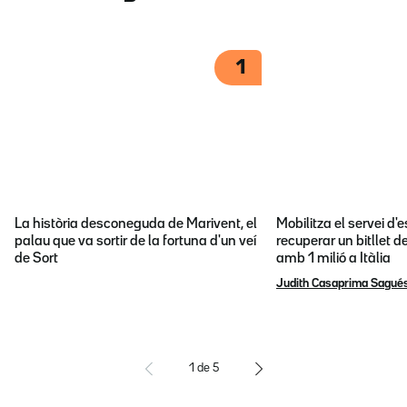
1
La història desconeguda de Marivent, el
Mobilitza el servei d
palau que va sortir de la fortuna d'un veí
recuperar un bitllet d
de Sort
amb 1 milió a Itàlia
Judith Casaprima Sagué
1
de
5