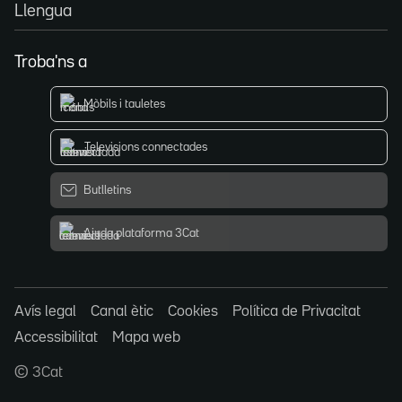
Llengua
Troba'ns a
Mòbils i tauletes
Televisions connectades
Butlletins
Ajuda plataforma 3Cat
Avís legal
Canal ètic
Cookies
Política de Privacitat
Accessibilitat
Mapa web
© 3Cat