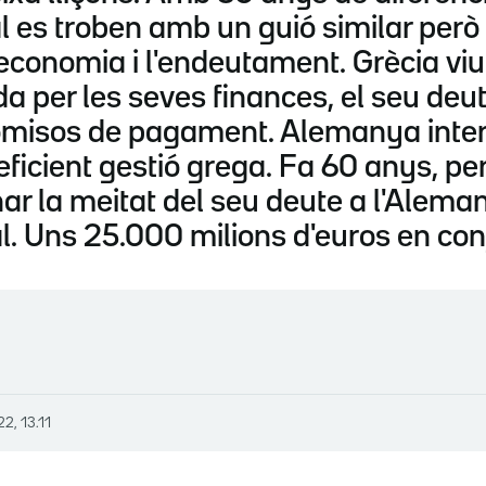
l es troben amb un guió similar per
'economia i l'endeutament. Grècia vi
a per les seves finances, el seu deut
romisos de pagament. Alemanya inte
ineficient gestió grega. Fa 60 anys, p
r la meitat del seu deute a l'Aleman
 Uns 25.000 milions d'euros en conju
22, 13.11