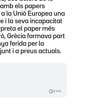
ò amb els papers
u a la Unió Europea una
e i la seva incapacitat
rpreta el paper més
erò, Grècia formava part
ya ferida per la
nt i a preus actuals.
3 min