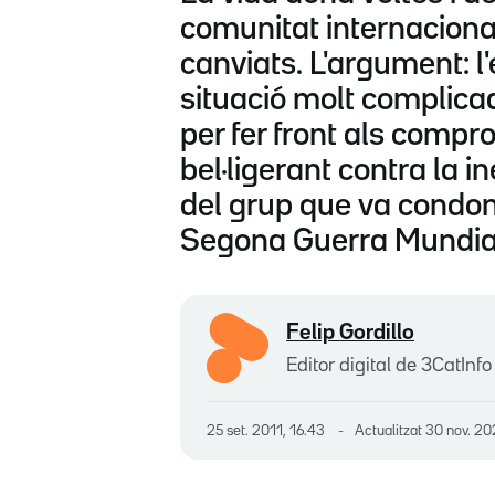
comunitat internaciona
canviats. L'argument: l
situació molt complicad
per fer front als comp
bel·ligerant contra la 
del grup que va condona
Segona Guerra Mundial.
Felip Gordillo
Editor digital de 3CatInfo
25 set. 2011, 16.43
Actualitzat
30 nov. 20