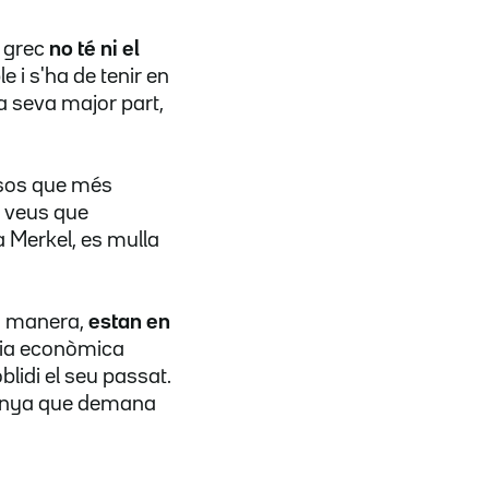
e grec
no té ni el
e i s'ha de tenir en
 la seva major part,
aïsos que més
n veus que
a Merkel, es mulla
ta manera,
estan en
òria econòmica
blidi el seu passat.
emanya que demana