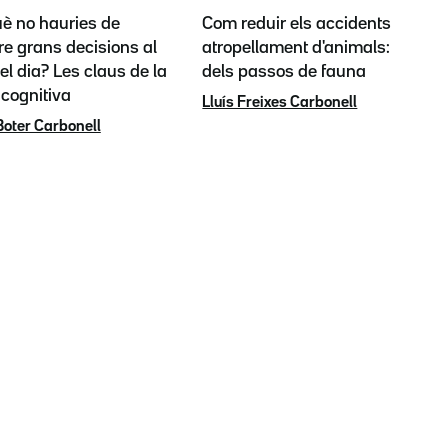
uè no hauries de
Com reduir els accidents per
e grans decisions al
atropellament d'animals: l'èxit
del dia? Les claus de la
dels passos de fauna
 cognitiva
Lluís Freixes Carbonell
Boter Carbonell