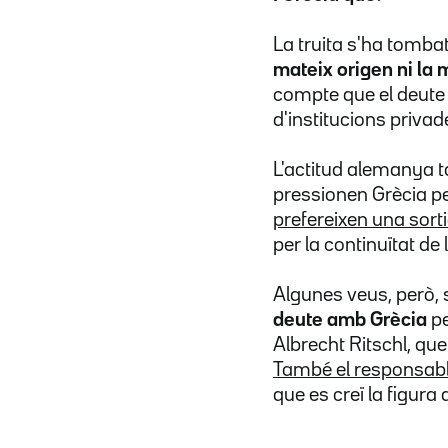
La truita s'ha tombat
mateix origen ni la 
compte que el deute
d'institucions privad
L'actitud alemanya t
pressionen Grècia pe
prefereixen una sorti
per la continuïtat de
Algunes veus, però, 
deute amb Grècia
p
Albrecht Ritschl, q
També el responsabl
que es creï la figura 