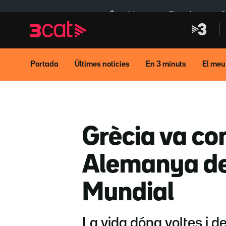
Anar
Anar
a
al
És notícia:
Pluges Inuncat
C
la
contingut
navegació
principal
Portada
Últimes notícies
En 3 minuts
El meu
Grècia va co
Alemanya de
Mundial
La vida dóna voltes i d