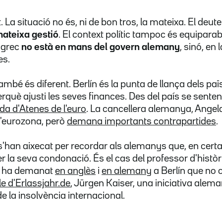
. La situació no és, ni de bon tros, la mateixa. El deut
mateixa gestió
. El context polític tampoc és equiparabl
 grec
no està en mans del govern alemany
, sinó, en
es.
ambé és diferent. Berlín és la punta de llança dels p
rquè ajusti les seves finances. Des del país se sente
da d'Atenes de l'euro
. La cancellera alemanya, Angel
 l'eurozona, però
demana importants contrapartides
.
s'han aixecat per recordar als alemanys que, en cer
er la seva condonació. És el cas del professor d'hist
ue ha demanat
en anglès
i
en alemany
a Berlín que no o
e d'Erlassjahr.de
, Jürgen Kaiser, una iniciativa al
de la insolvència internacional.