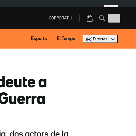
Més
ERC
SpaceX
Isaki Lacuesta
Sánchez Europa
CORPORATIU
Esports
El Temps
Directes
deute a
 Guerra
a, dos actors de la