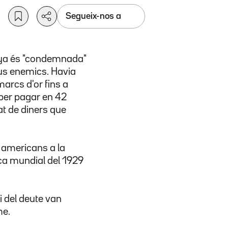
Segueix-nos a
manya és "condemnada"
eus enemics. Havia
marcs d'or fins a
 per pagar en 42
at de diners que
s americans a la
ca mundial del 1929
i del deute van
me.