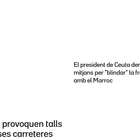
El president de Ceuta d
mitjans per "blindar" la f
amb el Marroc
 provoquen talls
ses carreteres