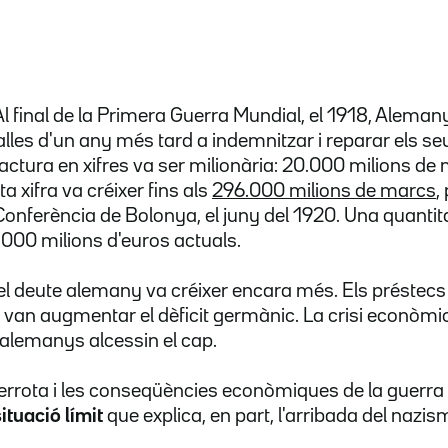
. Al final de la Primera Guerra Mundial, el 1918, Ale
salles d'un any més tard a indemnitzar i reparar els s
 factura en xifres va ser milionària: 20.000 milions de 
ta xifra va créixer fins als
296.000 milions de marcs
,
Conferència de Bolonya, el juny del 1920. Una quantit
.000 milions d'euros actuals.
 el deute alemany va créixer encara més. Els préstec
van augmentar el dèficit germànic. La crisi econòmi
 alemanys alcessin el cap.
derrota i les conseqüències econòmiques de la guerra 
situació límit
que explica, en part, l'arribada del nazis