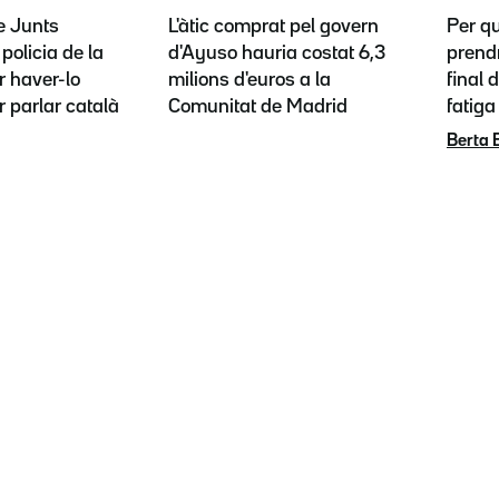
e Junts
L'àtic comprat pel govern
Per q
policia de la
d'Ayuso hauria costat 6,3
prendr
 haver-lo
milions d'euros a la
final 
r parlar català
Comunitat de Madrid
fatiga
Berta 