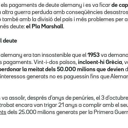
ar els pagaments de deute alemany i es va ficar
de cap
a altra guerra perduda amb conseqüències desastros
 també amb la divisió del país i més problemes per a
és deute:
el Pla Marshall
.
l deute
e alemany era tan insostenible que el
1953
va demanar
ls pagaments. Vint-i-dos països,
incloent-hi Grècia
, 
perdonar la meitat dels 50.000 milions que devien
d
s interessos generats no es paguessin fins que Alema
va assolir, després d'anys de penúries, el 3 d'octubre
etrobat encara van trigar 21 anys a complir amb el se
nts
dels 25.000 milions generats per la Primera Guer