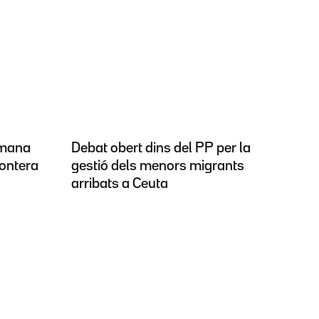
emana
Debat obert dins del PP per la
rontera
gestió dels menors migrants
arribats a Ceuta