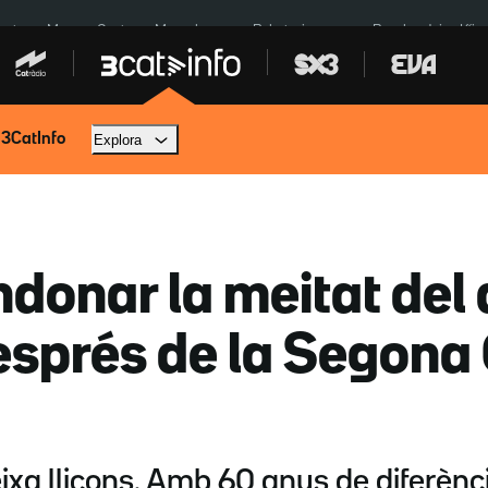
euta
Menors Ceuta
Mercabarna
Robatoris coure
Bombardejos Kíiv
 3CatInfo
Explora
ndonar la meitat del 
sprés de la Segona
eixa lliçons. Amb 60 anys de diferènci