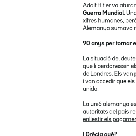
Adolf Hitler va atur
Guerra Mundial
. Un
xifres humanes, però
Alemanya sumava m
90 anys per tornar e
La situació del deut
que li perdonessin e
de Londres. Els van
i van accedir que el
unida.
La unió alemanya es 
autoritats del país r
enllestir els pagame
I Grècia què?