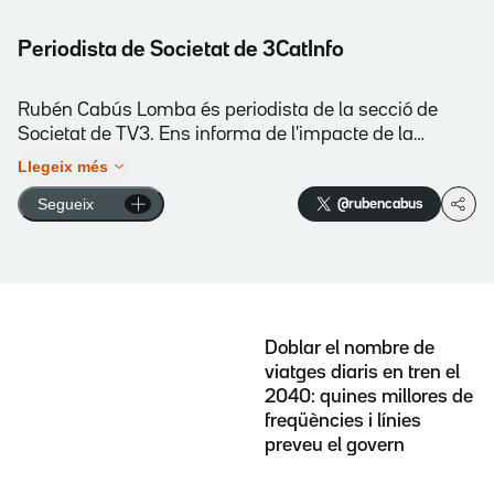
Periodista de Societat de 3CatInfo
Rubén Cabús Lomba és periodista de la secció de
Societat de TV3. Ens informa de l'impacte de la
sequera i és especialista en temes de mobilitat i
Llegeix més
infraestructures. També segueix de prop l'actualitat
Segueix
@rubencabus
del Vallès Occidental. Com a reporter ha cobert en
directe els efectes de la dana al País Valencià,
inundacions, nevades i incendis a Catalunya, la
revolta pagesa i mobilitzacions sectorials, entre
d'altres. Anteriorment, va estar dos anys a la
delegació de TV3 a Madrid cobrint l'actualitat política i
Doblar el nombre de
tres anys de reporter a "Els matins". Ser també
viatges diaris en tren el
llicenciat en Ciències Ambientals va permetre-li
2040: quines millores de
formar part de l'equip inicial del programa "Espai
freqüències i línies
terra". Va forjar-se com a periodista en diversos
preveu el govern
mitjans locals.