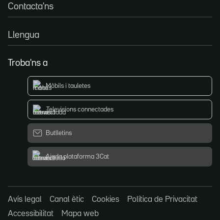
Contacta'ns
Llengua
Troba'ns a
Mòbils i tauletes
Televisions connectades
Butlletins
Ajuda plataforma 3Cat
Avís legal
Canal ètic
Cookies
Política de Privacitat
Accessibilitat
Mapa web