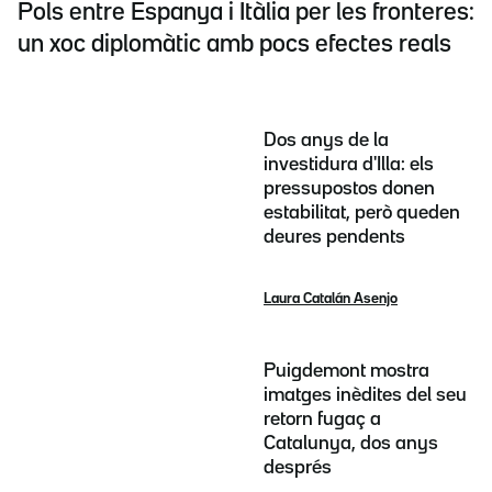
Pols entre Espanya i Itàlia per les fronteres:
un xoc diplomàtic amb pocs efectes reals
Dos anys de la
investidura d'Illa: els
pressupostos donen
estabilitat, però queden
deures pendents
Laura Catalán Asenjo
Puigdemont mostra
imatges inèdites del seu
retorn fugaç a
Catalunya, dos anys
després