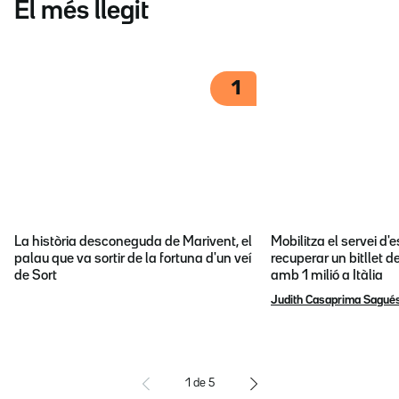
El més llegit
1
La història desconeguda de Marivent, el
Mobilitza el servei d
palau que va sortir de la fortuna d'un veí
recuperar un bitllet d
de Sort
amb 1 milió a Itàlia
Judith Casaprima Sagué
1
de
5