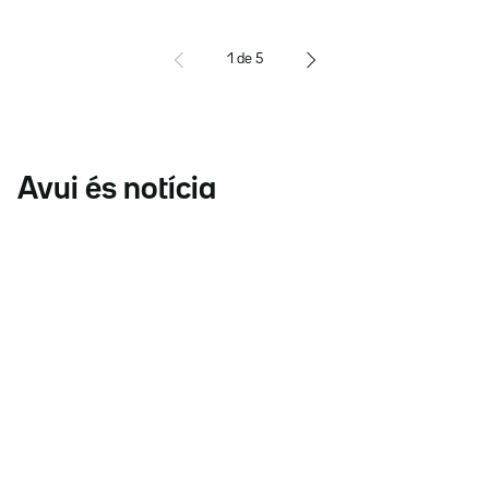
1
de
5
Avui és notícia