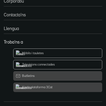
Corporatiu
Contacta'ns
Llengua
Troba'ns a
Mòbils i tauletes
Televisions connectades
Butlletins
Ajuda plataforma 3Cat