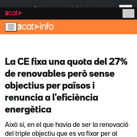
Anar
Anar
Més
a
al
És notícia:
Institut Tailàndia
Multa a Meta
la
contingut
navegació
principal
La CE fixa una quota del 27%
de renovables però sense
objectius per països i
renuncia a l'eficiència
energètica
Això sí, en el que havia de ser la renovació
del triple objectiu que es va fixar per al