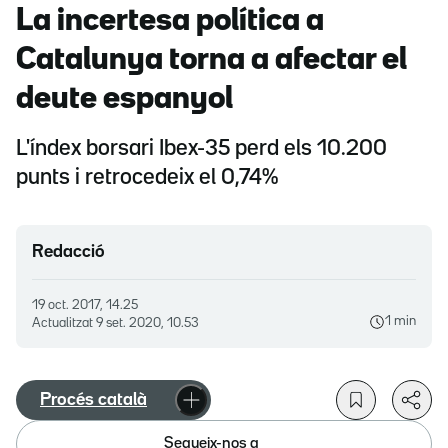
La incertesa política a
Catalunya torna a afectar el
deute espanyol
L'índex borsari Ibex-35 perd els 10.200
punts i retrocedeix el 0,74%
Redacció
19 oct. 2017, 14.25
1 min
Actualitzat
9 set. 2020, 10.53
Procés català
Segueix-nos a