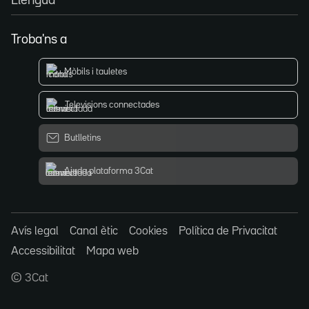
Llengua
Troba'ns a
Mòbils i tauletes
Televisions connectades
Butlletins
Ajuda plataforma 3Cat
Avís legal
Canal ètic
Cookies
Política de Privacitat
Accessibilitat
Mapa web
© 3Cat