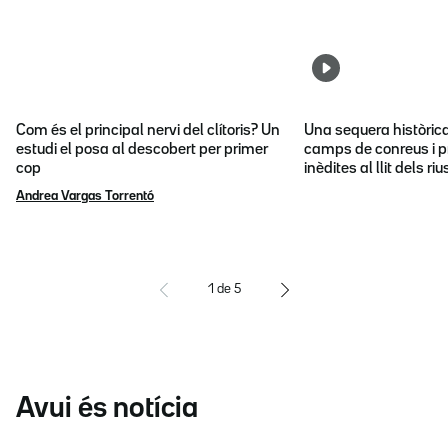
Com és el principal nervi del clítoris? Un
Una sequera històric
estudi el posa al descobert per primer
camps de conreus i p
cop
inèdites al llit dels riu
Andrea Vargas Torrentó
1
de
5
Avui és notícia