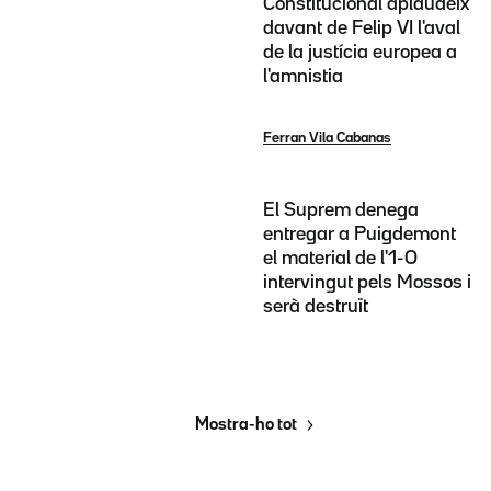
Constitucional aplaudeix
davant de Felip VI l'aval
de la justícia europea a
l'amnistia
Ferran Vila Cabanas
El Suprem denega
entregar a Puigdemont
el material de l'1-O
intervingut pels Mossos i
serà destruït
Mostra-ho tot