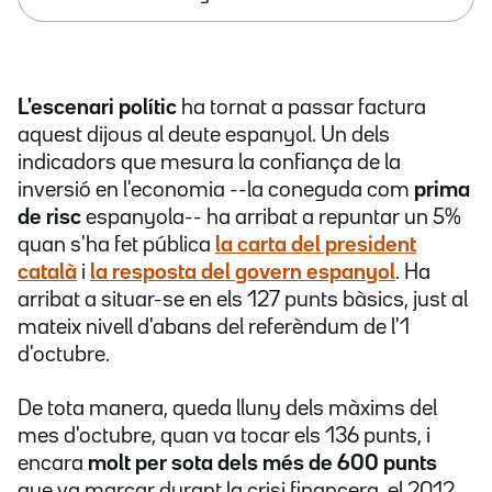
L'escenari polític
ha tornat a passar factura
aquest dijous al deute espanyol. Un dels
indicadors que mesura la confiança de la
inversió en l'economia --la coneguda com
prima
de risc
espanyola-- ha arribat a repuntar un 5%
quan s'ha
fet pública
la carta del president
català
i
la resposta del govern espanyol
. Ha
arribat a situar-se en els 127 punts bàsics, just al
mateix nivell d'abans del referèndum de l'1
d'octubre.
De tota manera, queda lluny dels màxims del
mes d'octubre, quan va tocar els 136 punts, i
encara
molt per sota dels més de 600 punts
que va marcar durant la crisi financera, el 2012.