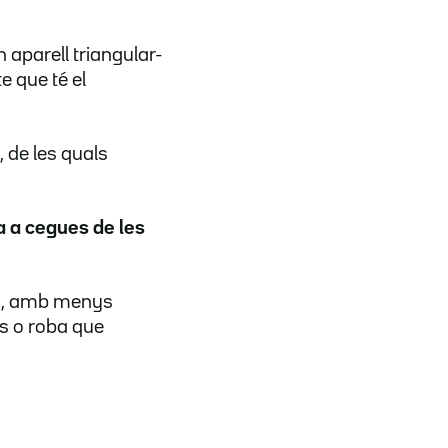
n aparell triangular-
e que té el
, de les quals
ta a cegues de les
ons, amb menys
s o roba que