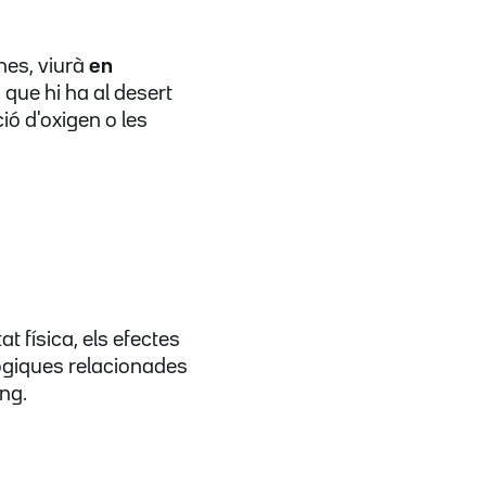
nes, viurà
en
)
que hi ha al desert
ió d'oxigen o les
t física, els efectes
lògiques relacionades
ang.