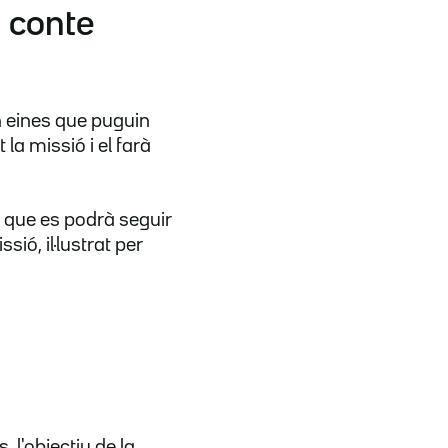
n conte
in eines que puguin
la missió i el farà
, que es podrà seguir
sió, il·lustrat per
l'objectiu de la