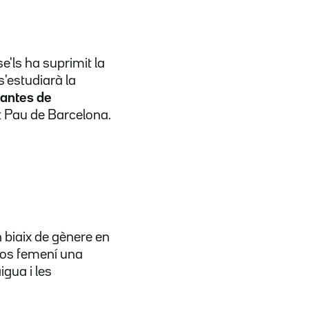
e'ls ha suprimit la
s'estudiarà la
plantes de
nt Pau de Barcelona.
 biaix de gènere en
 cos femení una
igua i les