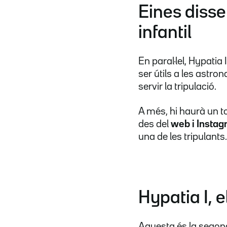
Eines disse
infantil
En paral·lel, Hypatia
ser útils a les astro
servir la tripulació.
A més, hi haurà un to
des del
web i Insta
una de les tripulants.
Hypatia I, 
Aquesta és la segona