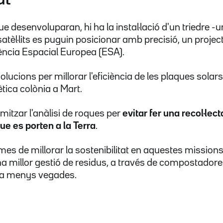
ue desenvoluparan, hi ha la instal·lació d'un triedre -u
satèl·lits es puguin posicionar amb precisió, un project
ència Espacial Europea (ESA).
ucions per millorar l'eficiència de les plaques solars
tica colònia a Mart.
mitzar l'anàlisi de roques per
evitar fer una recol·lec
e es porten a la Terra
.
ormes de millorar la sostenibilitat en aquestes missi
a millor gestió de residus, a través de compostadore
da menys vegades.