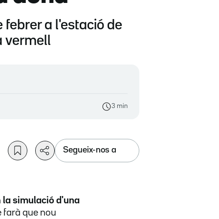
 febrer a l'estació de
a vermell
3 min
Segueix-nos a
n
la simulació d'una
ue farà que nou