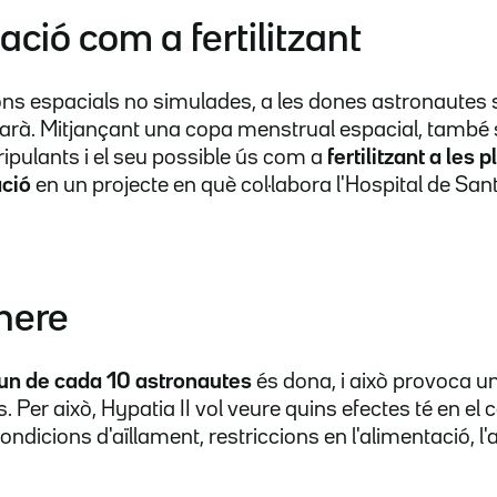
ció com a fertilitzant
ons espacials no simulades, a les dones astronautes s
igarà. Mitjançant una copa menstrual espacial, també 
ripulants i el seu possible ús com a
fertilitzant a les 
ació
en un projecte en què col·labora l'Hospital de Sa
nere
n de cada 10 astronautes
és dona, i això provoca un
. Per això, Hypatia II vol veure quins efectes té en el
ndicions d'aïllament, restriccions en l'alimentació, l'a