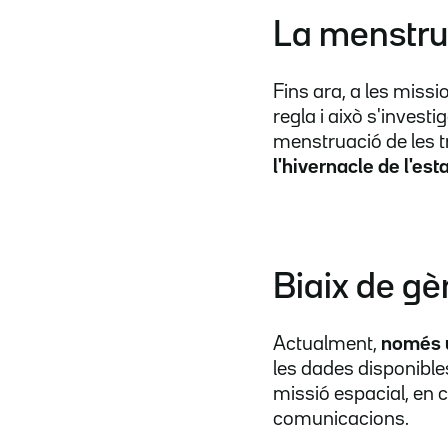
La menstrua
Fins ara, a les missi
regla i això s'invest
menstruació de les t
l'hivernacle de l'est
Biaix de gè
Actualment,
només u
les dades disponibles
missió espacial, en co
comunicacions.