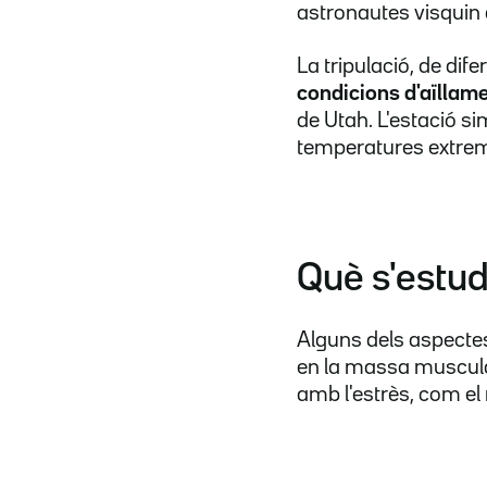
astronautes visquin d
La tripulació, de dif
condicions d'aïllam
de Utah. L'estació si
temperatures extreme
Què s'estud
Alguns dels aspectes 
en la massa muscular
amb l'estrès, com el 