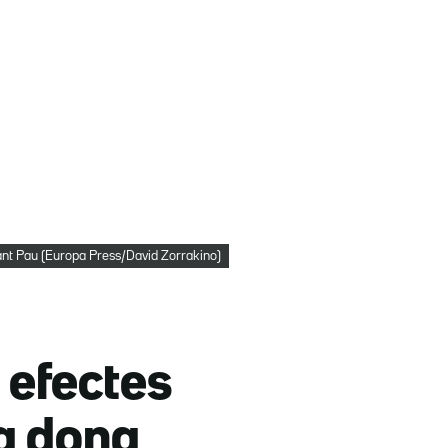
 Sant Pau (Europa Press/David Zorrakino)
 efectes
la dona