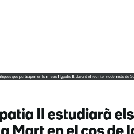
ífiques que participen en la missió Hypatia II, davant el recinte modernista de
atia II estudiarà els
a Mart en el cos de 