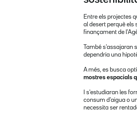
Entre els projectes q
al desert perquè els 
finançament de l'Ag
També s'assajaran sol
dependria una hipotè
A més, es busca opti
mostres espacials qu
I s'estudiaran les f
consum d'aigua o un
necessita ser renta