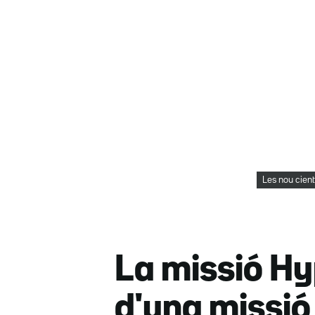
Les nou cient
La missió Hyp
d'una missió 