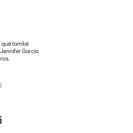
en què també
 Jennifer García
ros.
)
i