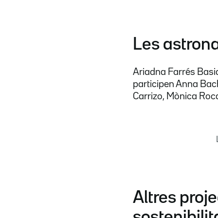
Les astrona
Ariadna Farrés Basia
participen Anna Bach
Carrizo, Mònica Roc
Altres proje
sostenibilit