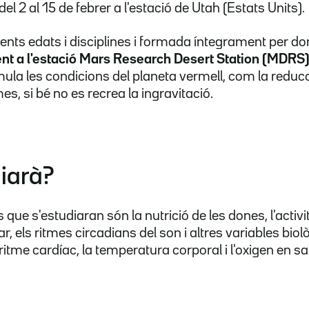
el 2 al 15 de febrer a l'estació de Utah (Estats Units).
erents edats i disciplines i formada íntegrament per do
ent a l'estació Mars Research Desert Station (MDRS
mula les condicions del planeta vermell, com la reducc
s, si bé no es recrea la ingravitació.
iarà?
que s'estudiaran són la nutrició de les dones, l'activita
, els ritmes circadians del son i altres variables bio
ritme cardíac, la temperatura corporal i l'oxigen en s