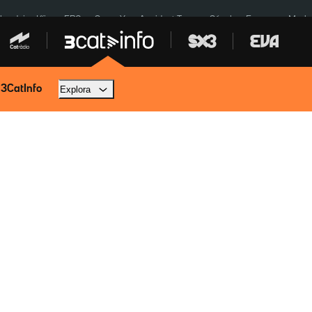
ardejos Kíiv
ERC
SpaceX
Accident Tona
Sánchez Europa
Marla
 3CatInfo
Explora