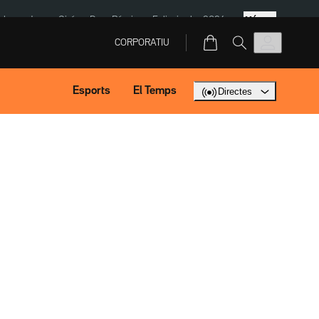
Més
ska
Jaume Giró
Dron Rússia
Eclipsi solar 2026
CORPORATIU
Esports
El Temps
Directes