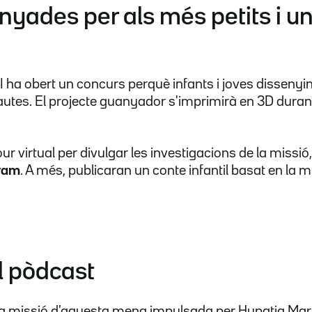
nyades per als més petits i u
 II ha obert un concurs perquè infants i joves disseny
nautes. El projecte guanyador s'imprimirà en 3D durant 
ur virtual per divulgar les investigacions de la missió
gram
. A més, publicaran un conte infantil basat en la mis
el pòdcast
 missió d'aquesta mena impulsada per Hypatia Mars, 