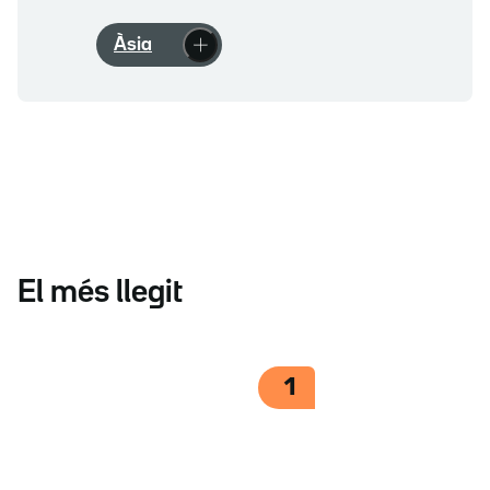
Àsia
El més llegit
1