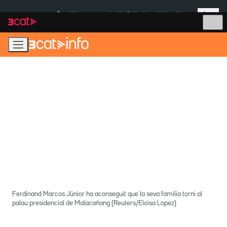
Anar
Anar
Més
a
al
És notícia:
Institut Tailàndia
Multa a Meta
la
contingut
navegació
principal
Ferdinand Marcos Júnior ha aconseguit que la seva família torni al
palau presidencial de Malacañang (Reuters/Eloisa Lopez)