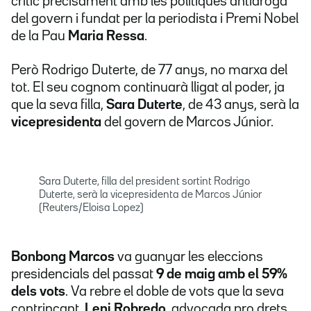
crític precisament amb les polítiques antidroga
del govern i fundat per la periodista i Premi Nobel
de la Pau
Maria Ressa
.
Però Rodrigo Duterte, de 77 anys, no marxa del
tot. El seu cognom continuarà lligat al poder, ja
que la seva filla,
Sara Duterte
, de 43 anys, serà la
vicepresidenta
del govern de Marcos Júnior.
Sara Duterte, filla del president sortint Rodrigo
Duterte, serà la vicepresidenta de Marcos Júnior
(Reuters/Eloisa Lopez)
Bonbong
Marcos
va guanyar les eleccions
presidencials del passat
9 de maig amb el 59%
dels vots
. Va rebre el doble de vots que la seva
contrincant,
Leni Robredo
, advocada pro drets