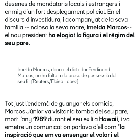
desenes de mandataris locals i estrangers i
enmig d'un fort desplegament policial. En el
discurs d'investidura, i acompanyat de la seva
família --inclosa la seva mare,
Imelda Marcos-
-
el nou president
ha elogiat la figura i el règim del
seu pare
.
Imelda Marcos, dona del dictador Ferdinand
Marcos, no ha faltat a la presa de possessió del
seu fill (Reuters/Eloisa Lopez)
Tot just l'endemà de guanyar els comicis,
Marcos Júnior va visitar la tomba del seu pare,
mort l'any
1989
durant el seu exili a
Hawaii
, i va
emetre un comunicat on parlava d'ell com "
la
inspiració que em va ensenyar el valor i el