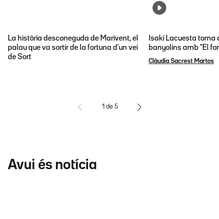
La història desconeguda de Marivent, el
Isaki Lacuesta torna 
palau que va sortir de la fortuna d'un veí
banyolins amb "El fon
de Sort
Clàudia Sacrest Martos
1
de
5
Avui és notícia