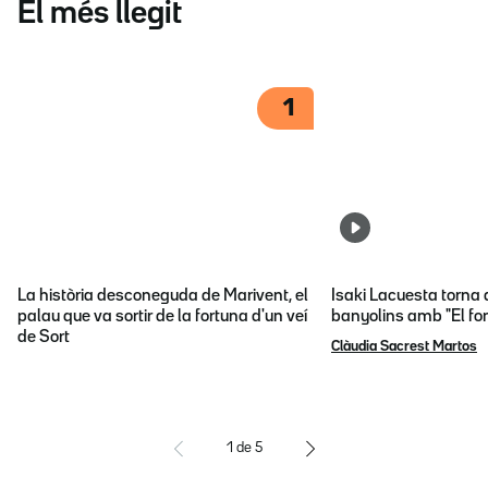
El més llegit
1
La història desconeguda de Marivent, el
Isaki Lacuesta torna 
palau que va sortir de la fortuna d'un veí
banyolins amb "El fon
de Sort
Clàudia Sacrest Martos
1
de
5