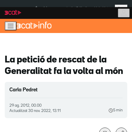
Anar
Anar
Més
a
al
És notícia:
Institut Tailàndia
Multa Meta
la
contingut
navegació
principal
La petició de rescat de la
Generalitat fa la volta al món
Carla Pedret
29 ag. 2012, 00.00
5 min
Actualitzat
30 nov. 2022, 13.11