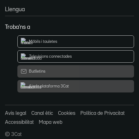
Llengua
Troba'ns a
Mòbils i tauletes
Televisions connectades
Butlletins
Ajuda plataforma 3Cat
Avís legal
Canal ètic
Cookies
Política de Privacitat
Accessibilitat
Mapa web
© 3Cat