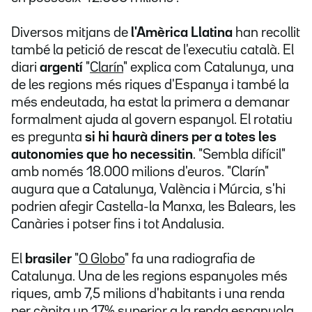
Diversos mitjans de
l'Amèrica Llatina
han recollit
també la petició de rescat de l'executiu català. El
diari
argentí
"
Clarín
" explica com Catalunya, una
de les regions més riques d'Espanya i també la
més endeutada, ha estat la primera a demanar
formalment ajuda al govern espanyol. El rotatiu
es pregunta
si
hi haurà diners per a totes les
autonomies que ho necessitin
. "Sembla difícil"
amb només 18.000 milions d'euros. "Clarín"
augura que a Catalunya, València i Múrcia, s'hi
podrien afegir Castella-la Manxa, les Balears, les
Canàries i potser fins i tot Andalusia.
El
brasiler
"
O Globo
" fa una radiografia de
Catalunya. Una de les regions espanyoles més
riques, amb 7,5 milions d'habitants i una renda
per càpita un 17% superior a la renda espanyola.