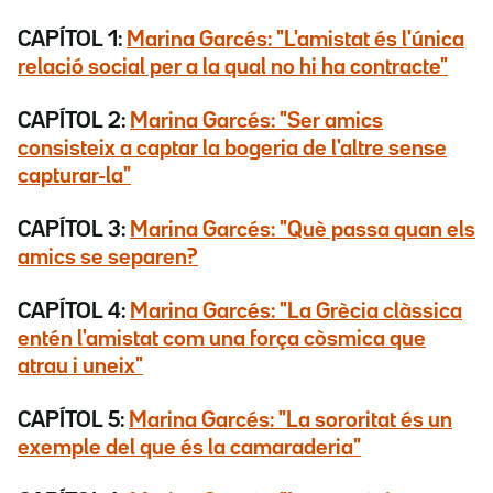
CAPÍTOL 1:
Marina Garcés: "L'amistat és l'única
relació social per a la qual no hi ha contracte"
CAPÍTOL 2:
Marina Garcés: "Ser amics
consisteix a captar la bogeria de l'altre sense
capturar-la"
CAPÍTOL 3:
Marina Garcés: "Què passa quan els
amics se separen?
CAPÍTOL 4:
Marina Garcés: "La Grècia clàssica
entén l'amistat com una força còsmica que
atrau i uneix"
CAPÍTOL 5:
Marina Garcés: "La sororitat és un
exemple del que és la camaraderia"