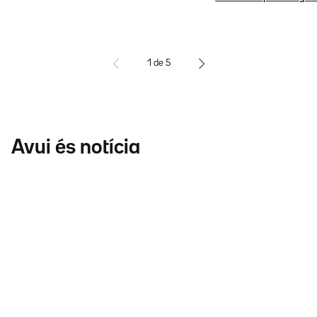
1
de
5
Avui és notícia