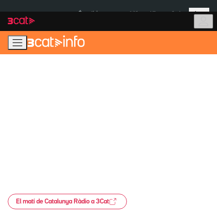
Anar
Anar
Més
a
al
És notícia:
Itàlia
Ulleres eclipsi
la
contingut
navegació
principal
El matí de Catalunya Ràdio a 3Cat