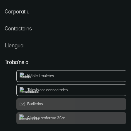
Corporatiu
Contacta'ns
Llengua
Troba'ns a
Mòbils i tauletes
Televisions connectades
Butlletins
Ajuda plataforma 3Cat