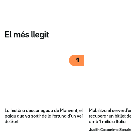
El més llegit
1
La història desconeguda de Marivent, el
Mobilitza el servei d
palau que va sortir de la fortuna d'un veí
recuperar un bitllet d
de Sort
amb 1 milió a Itàlia
Judith Casaprima Sagué