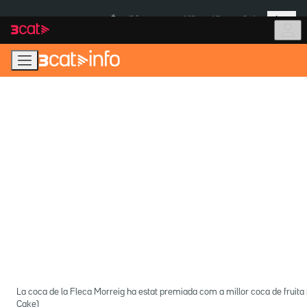
Anar
Anar
Més
a
al
És notícia:
Itàlia
Ulleres eclipsi
la
contingut
navegació
principal
La coca de la Fleca Morreig ha estat premiada com a millor coca de fruita 
Cake)