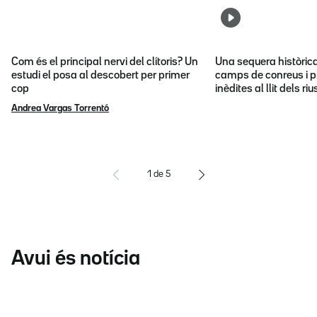
Com és el principal nervi del clítoris? Un
Una sequera històric
estudi el posa al descobert per primer
camps de conreus i p
cop
inèdites al llit dels riu
Andrea Vargas Torrentó
1
de
5
Avui és notícia