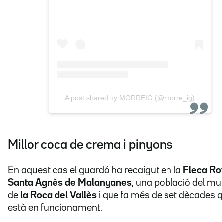
A post shared by MORREIG (@morre_ig)
Millor coca de crema i pinyons
En aquest cas el guardó ha recaigut en la
Fleca Rov
Santa Agnès de Malanyanes
, una població del mu
de
la Roca del Vallès
i que fa més de set dècades 
està en funcionament.