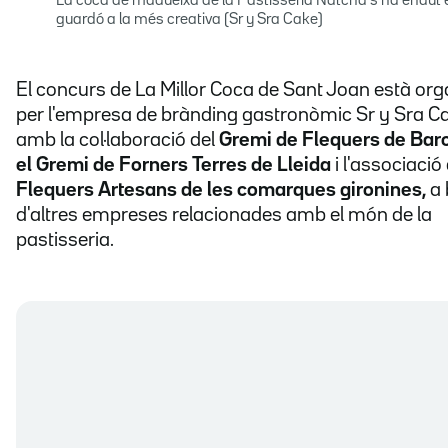
La coca de madueixa de la Pastisseria Natcha s'ha endut 
guardó a la més creativa (Sr y Sra Cake)
El concurs de La Millor Coca de Sant Joan està org
per l'empresa de brànding gastronòmic Sr y Sra C
amb la col·laboració del
Gremi de Flequers de Bar
el Gremi de Forners Terres de Lleida
i l'associació
Flequers Artesans de les comarques gironines,
a 
d'altres empreses relacionades amb el món de la
pastisseria.