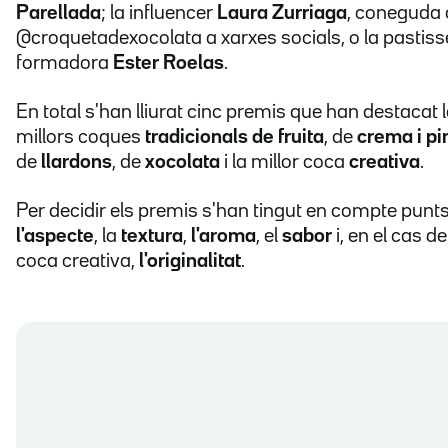
Parellada
; la influencer
Laura Zurriaga
, coneguda
@croquetadexocolata a xarxes socials, o la pastisse
formadora
Ester Roelas
.
En total s'han lliurat cinc premis que han destacat 
millors coques
tradicionals de fruita
, de
crema i p
de
llardons
, de
xocolata
i la millor coca
creativa
.
Per decidir els premis s'han tingut en compte pun
l'aspecte
, la
textura
,
l'aroma
, el
sabor
i, en el cas de
coca creativa,
l'originalitat
.