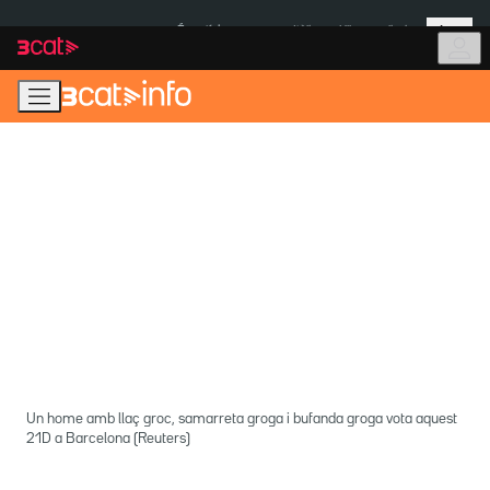
Anar
Anar
Més
a
al
És notícia:
Itàlia
Ulleres eclipsi
la
contingut
navegació
principal
Un home amb llaç groc, samarreta groga i bufanda groga vota aquest
21D a Barcelona (Reuters)