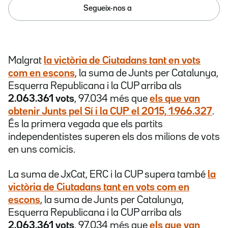
Segueix-nos a
Malgrat
la victòria de Ciutadans tant en vots
com en escons
, la suma de Junts per Catalunya,
Esquerra Republicana i la CUP arriba als
2.063.361 vots
, 97.034 més que
els que van
obtenir Junts pel Sí i la CUP el 2015,
1.966.327
.
És la primera vegada que els partits
independentistes superen els dos milions de vots
en uns comicis.
La suma de JxCat, ERC i la CUP supera també
la
victòria de Ciutadans tant en vots com en
escons
, la suma de Junts per Catalunya,
Esquerra Republicana i la CUP arriba als
2.063.361 vots
, 97.034 més que
els que van