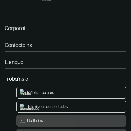
Corporatiu
Contacta'ns
Llengua
Troba'ns a
Mòbils i tauletes
Televisions connectades
Butlletins