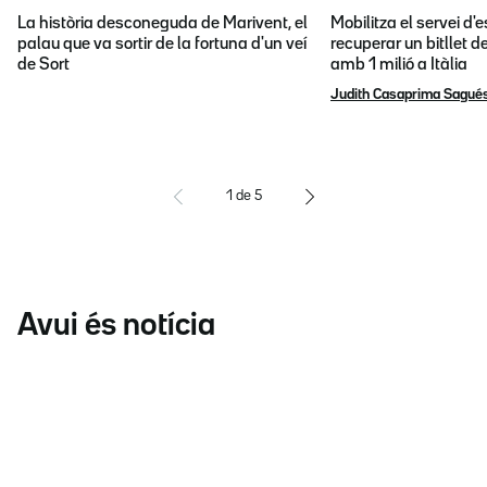
La història desconeguda de Marivent, el
Mobilitza el servei d
palau que va sortir de la fortuna d'un veí
recuperar un bitllet d
de Sort
amb 1 milió a Itàlia
Judith Casaprima Sagué
1
de
5
Avui és notícia