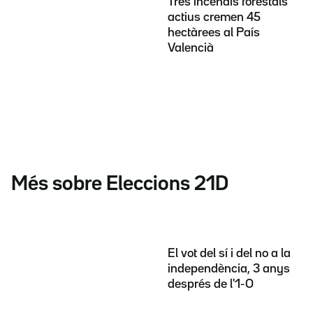
Tres incendis forestals
actius cremen 45
hectàrees al País
Valencià
Més sobre Eleccions 21D
El vot del sí i del no a la
independència, 3 anys
després de l'1-O