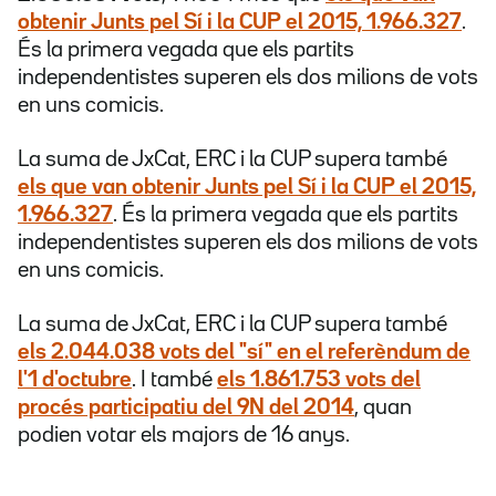
obtenir Junts pel Sí i la CUP el 2015,
1.966.327
.
És la primera vegada que els partits
independentistes superen els dos milions de vots
en uns comicis.
La suma de JxCat, ERC i la CUP supera també
els que van obtenir Junts pel Sí i la CUP el 2015,
1.966.327
. És la primera vegada que els partits
independentistes superen els dos milions de vots
en uns comicis.
La suma de JxCat, ERC i la CUP supera també
els
2.044.038 vots
del "sí" en el referèndum de
l'1 d'octubre
. I també
els
1.861.753 vots
del
procés participatiu del 9N del 2014
, quan
podien votar els majors de 16 anys.