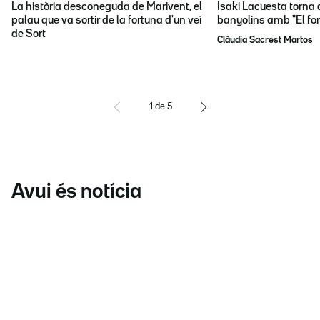
La història desconeguda de Marivent, el
Isaki Lacuesta torna 
palau que va sortir de la fortuna d'un veí
banyolins amb "El fon
de Sort
Clàudia Sacrest Martos
1
de
5
Avui és notícia