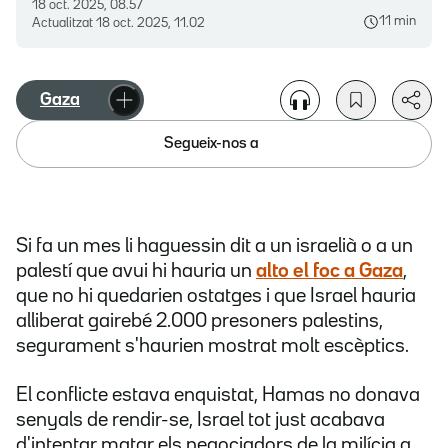
18 oct. 2025, 08.57
11 min
Actualitzat
18 oct. 2025, 11.02
Gaza
Segueix-nos a
Si fa un mes li haguessin dit a un israelià o a un
palestí que avui hi hauria un
alto el foc a Gaza
,
que no hi quedarien ostatges i que Israel hauria
alliberat gairebé 2.000 presoners palestins,
segurament s'haurien mostrat molt escèptics.
El conflicte estava enquistat, Hamas no donava
senyals de rendir-se, Israel tot just acabava
d'intentar matar els negociadors de la milícia a