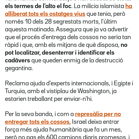
els termes de l'alto el foc
. La milícia islamista
ha
alliberat tots els ostatges vius
que tenia, però
només 10 dels 28 segrestats morts, l'últim
aquesta matinada. Assegura que ja va advertir
que el procés d'entrega dels cossos no seria tan
ràpid i que, amb els mitjans de què disposa,
no
pot localitzar, desenterrar i identificar els
cadàvers
que queden enmig de la destrucció
gegantina.
Reclama ajuda d'experts internacionals, i Egipte i
Turquia, amb el vistiplau de Washington, ja
estarien treballant per enviar-n'hi.
Per la seva banda, i com a
represàlia per no
entregar tots els cossos
,
Israel deixa entrar
força més ajuda humanitària que fa un mes,
però no pas els 600 camions diaris promesos,
i