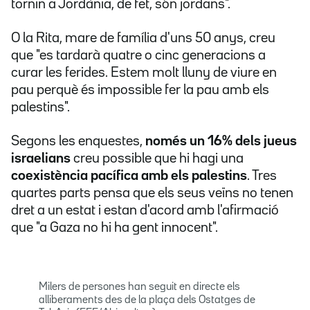
tornin a Jordània, de fet, són jordans".
O la Rita, mare de família d'uns 50 anys, creu
que "es tardarà quatre o cinc generacions a
curar les ferides. Estem molt lluny de viure en
pau perquè és impossible fer la pau amb els
palestins".
Segons les enquestes,
només un 16% dels jueus
israelians
creu possible que hi hagi una
coexistència pacífica amb els palestins
. Tres
quartes parts pensa que els seus veïns no tenen
dret a un estat i estan d'acord amb l'afirmació
que "a Gaza no hi ha gent innocent".
Milers de persones han seguit en directe els
alliberaments des de la plaça dels Ostatges de