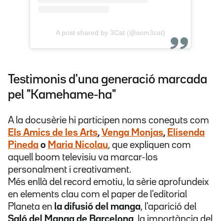
A post shared by 3Cat (@som3cat)
Testimonis d'una generació marcada
pel "Kamehame-ha"
A la docusèrie hi participen noms coneguts com
Els Amics de les Arts
,
Venga Monjas
,
Elisenda
Pineda
o
Maria Nicolau
, que expliquen com
aquell boom televisiu va marcar-los
personalment i creativament.
Més enllà del record emotiu, la sèrie aprofundeix
en elements clau com el paper de l'editorial
Planeta en
la difusió del manga
, l'aparició del
Saló del Manga de Barcelona
, la importància del