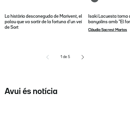
La història desconeguda de Marivent, el
Isaki Lacuesta torna 
palau que va sortir de la fortuna d'un veí
banyolins amb "El fon
de Sort
Clàudia Sacrest Martos
1
de
5
Avui és notícia