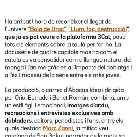
Ha arribat l'hora de reconèixer el llegat de
l'univers
"Bola de Drac"
.
"Llum, foc, destrucció!
",
que ja es pot veure a la plataforma 3Cat
, posa
tots els elements sobre la taula per fer-ho. La
docusèrie de quatre capítols mostra com el
català es va consolidar com a llengua natural del
manga i l'anime gràcies a l'impacte del doblatge i
a l'èxit massiu de la sèrie entre els més joves.
La producció, a càrrec d'Abacus Idea i dirigida
per Oriol Estrada i Benet Román, combina, amb
un estil àgil i emocional,
imatges d'arxiu,
recreacions i entrevistes exclusives amb
dobladors
, editors, periodistes i fans, entre els
quals destaca
Marc Zanni
, la mítica veu
catalana de Son Goku i narrador de la mateixa