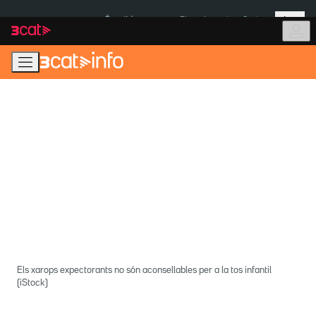
Anar
Anar
Més
a
al
És notícia:
Pluges Inuncat
Ceuta
la
contingut
navegació
principal
Els xarops expectorants no són aconsellables per a la tos infantil
(iStock)