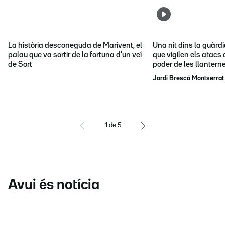
La història desconeguda de Marivent, el
Una nit dins la guàrd
palau que va sortir de la fortuna d'un veí
que vigilen els atacs 
de Sort
poder de les llantern
Jordi Brescó Montserrat
1
de
5
Avui és notícia