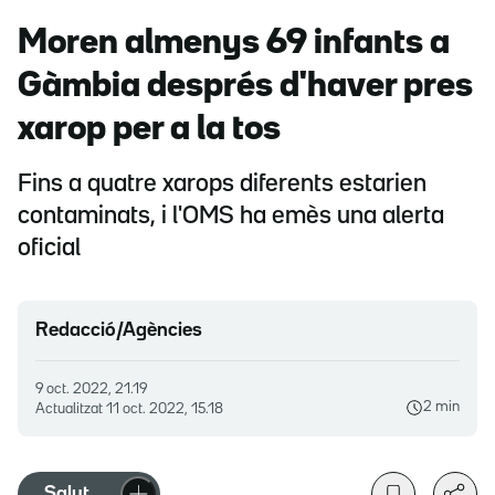
Moren almenys 69 infants a
Gàmbia després d'haver pres
xarop per a la tos
Fins a quatre xarops diferents estarien
contaminats, i l'OMS ha emès una alerta
oficial
Redacció/Agències
9 oct. 2022, 21.19
2 min
Actualitzat
11 oct. 2022, 15.18
Salut