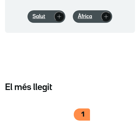
Salut
Àfrica
El més llegit
1