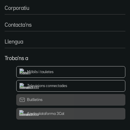
Corporatiu
Contacta'ns
Llengua
Troba'ns a
Mòbils i tauletes
Televisions connectades
Butlletins
Ajuda plataforma 3Cat