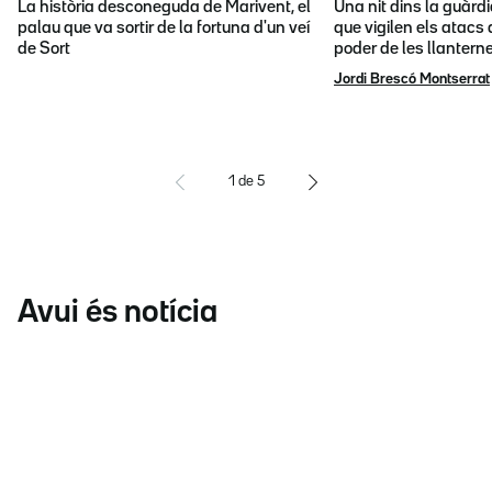
La història desconeguda de Marivent, el
Una nit dins la guàrd
palau que va sortir de la fortuna d'un veí
que vigilen els atacs 
de Sort
poder de les llantern
Jordi Brescó Montserrat
1
de
5
Avui és notícia