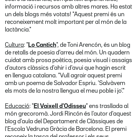
informació i recursos amb altres mares. Ha estat
un dels blogs més votats! "Aquest premi és un
reconeixement molt important per al món de la
lactància."
Cultura
: "
Lo Cantich
", de Toni Arencón, és un blog
de retalls de poesia d'arreu del món. Un quadern
cuidat amb prosa poètica, poesia visual i assaigs
d'autors clàssics d'ahir i d'avui que hagin escrit
en llengua catalana. "Vull agrair aquest premi
amb un poema de Salvador Espriu. 'Salvàvem
els mots de la nostra llengua el meu poble i jo'."
Educació
: "
El Vaixell d'Odisseu
" ens trasllada al
món grecoromà. Jordi Rincón és l'autor d'aquest
blog d'aula del Departament de Clàssiques de
l'Escola Vedruna Gràcia de Barcelona. El premi
reconeix la tasca del professor i els seus