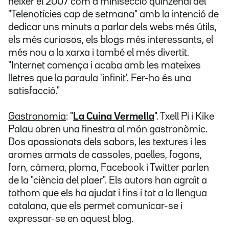
néixer el 2007 com a minisecció quinzenal del
"Telenotícies cap de setmana" amb la intenció de
dedicar uns minuts a parlar dels webs més útils,
els més curiosos, els blogs més interessants, el
més nou a la xarxa i també el més divertit.
"Internet comença i acaba amb les mateixes
lletres que la paraula 'infinit'. Fer-ho és una
satisfacció."
Gastronomia
: "
La Cuina Vermella
". Txell Pi i Kike
Palau obren una finestra al món gastronòmic.
Dos apassionats dels sabors, les textures i les
aromes armats de cassoles, paelles, fogons,
forn, càmera, ploma, Facebook i Twitter parlen
de la "ciència del plaer". Els autors han agraït a
tothom que els ha ajudat i fins i tot a la llengua
catalana, que els permet comunicar-se i
expressar-se en aquest blog.