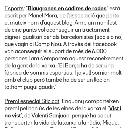
Esports
: "
Blaugranes en cadires de rodes
" està
escrit per Manel Mora, de l'associació que porta
el mateix nom d'aquest blog. Amb un manifest
de cinc punts vol aconseguir un tractament
digne i igualitari per als barcelonistes (socis o no)
que vagin al Camp Nou. A través del Facebook
van aconseguir el suport de més de 6.000
persones i ara s'emporten aquest reconeixement
de la gent de la xarxa. "El Barça ha de ser una
fàbrica de somnis esportius. I jo vull somiar molt
amb el club però també ha de ser un lloc on
tothom pugui gaudir."
Premi especial Stic.cat
: Enguany comparteixen
premi pel bon ús de les eines de la xarxa el "
Vist i
no vist
", de Valentí Sanjuan, perquè ha sabut
transportar la vida de la xarxa a la ràdio; Miquel