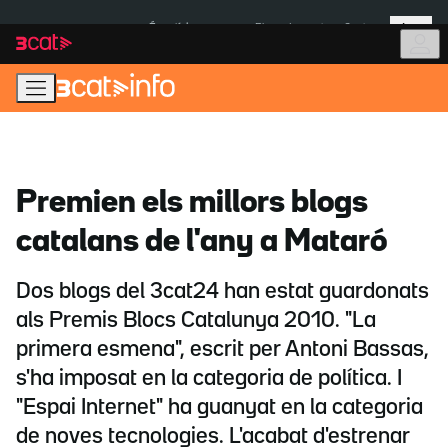
Anar
Anar
Més
a
al
És notícia:
Pluges Inuncat
Ceuta
la
contingut
navegació
principal
Premien els millors blogs
catalans de l'any a Mataró
Dos blogs del 3cat24 han estat guardonats
als Premis Blocs Catalunya 2010. "La
primera esmena", escrit per Antoni Bassas,
s'ha imposat en la categoria de política. I
"Espai Internet" ha guanyat en la categoria
de noves tecnologies. L'acabat d'estrenar