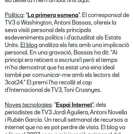
illa deserta i hem arribat fins aquí."
Política
: "
La primera esmena
". El corresponsal de
TV3 a Washington, Antoni Bassas, ofereix la
seva visió personal dels principals
esdeveniments polítics i d'actualitat als Estats
Units.
El blog
analitza els fets amb una implicació
personal. En una gravació, Bassas ha dit: "Al
principi era reticent a escriure'l però el temps
m'ha demostrat que ha estat una eina ideal
també per comunicar-me amb els lectors del
3cat24." El premi l'ha recollit el cap
d'Internacional de TV3, Toni Cruanyes.
Noves tecnologies
: "
Espai Internet
", dels
periodistes de TV3 Jordi Aguilera, Antoni Novella
i Rubén García. Un recull setmanal de recursos a
internet que no es pot perdre de vista. El blog va