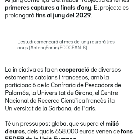
Al juny començarà el treball i l'objectiu és fer les
primeres captures a finals d'any
. El projecte es
prolongarà
fins al juny del 2029
.
L'estudi començarà al mes de juny i durarà tres
anys (AntonyFortin/ECOCEAN-8)
La iniciativa es fa en
cooperació
de diversos
estaments catalans i francesos, amb la
participació de la Confraria de Pescadors de
Palamós, la Universitat de Girona, el Centre
Nacional de Recerca Científica francès i la
Universitat de la Sorbona, de París.
Té un pressupost global que supera el
milió
d'euros
, dels quals 658.000 euros venen de
fons