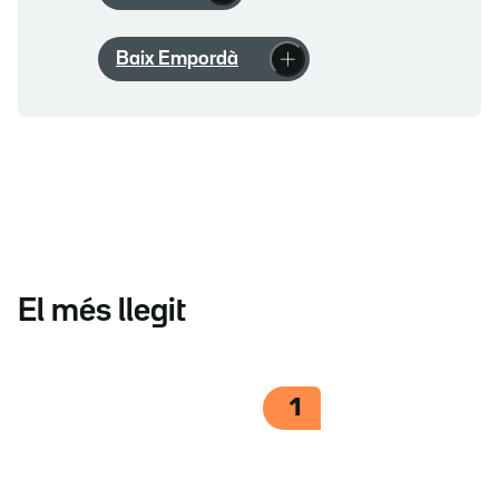
Baix Empordà
El més llegit
1