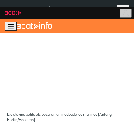
Anar
Anar
Més
a
al
És notícia:
Itàlia
Ulleres eclipsi
la
contingut
navegació
principal
Els alevins petits els posaran en incubadores marines (Antony
Fortin/Ecocean)