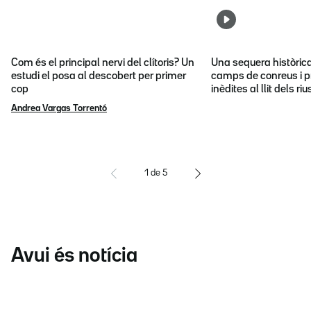
Com és el principal nervi del clítoris? Un
Una sequera històric
estudi el posa al descobert per primer
camps de conreus i p
cop
inèdites al llit dels riu
Andrea Vargas Torrentó
1
de
5
Avui és notícia