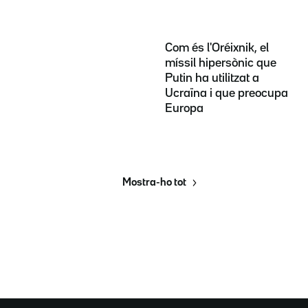
Com és l'Oréixnik, el
míssil hipersònic que
Putin ha utilitzat a
Ucraïna i que preocupa
Europa
Mostra-ho tot