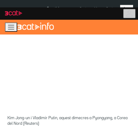
Anar
Anar
Més
a
al
És notícia:
Ceuta
Menors Ceuta
la
contingut
navegació
principal
Kim Jong-un i Vladímir Putin, aquest dimecres a Pyongyang, a Corea
del Nord (Reuters)