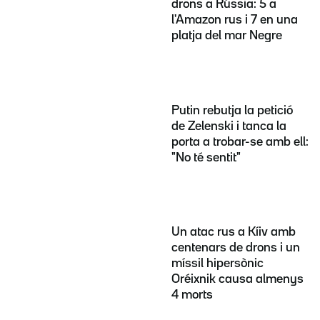
drons a Rússia: 5 a
l'Amazon rus i 7 en una
platja del mar Negre
Putin rebutja la petició
de Zelenski i tanca la
porta a trobar-se amb ell:
"No té sentit"
Un atac rus a Kíiv amb
centenars de drons i un
míssil hipersònic
Oréixnik causa almenys
4 morts