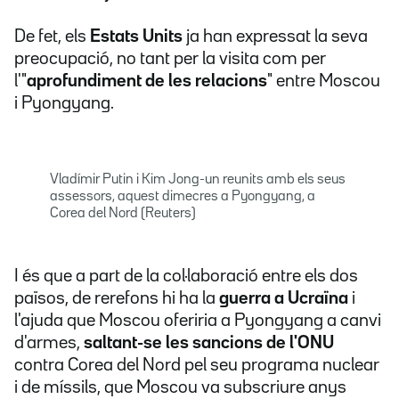
De fet, els
Estats Units
ja han expressat la seva
preocupació, no tant per la visita com per
l'"
aprofundiment de les relacions
" entre Moscou
i Pyongyang.
Vladímir Putin i Kim Jong-un reunits amb els seus
assessors, aquest dimecres a Pyongyang, a
Corea del Nord (Reuters)
I és que a part de la col·laboració entre els dos
països, de rerefons hi ha la
guerra a Ucraïna
i
l'ajuda que Moscou oferiria a Pyongyang a canvi
d'armes,
saltant-se les sancions de l'ONU
contra Corea del Nord pel seu programa nuclear
i de míssils, que Moscou va subscriure anys