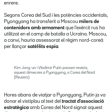
enrere.
Segons Corea del Sud i les potències occidentals,
Pyongyang ha transferit a Moscou
milers de
contenidors amb armament
que l'exèrcit rus ha
utilitzat en el camp de batalla a Ucraïna. Moscou,
a canvi, hauria assessorat el règim nord-coreà
per llançar
satèl·lits espia
.
Kim Jong-un i Vladímir Putin passen revista,
aquest dimecres a Pyongyang, a Corea del Nord
(Reuters)
Hores abans de viatjar a Pyongyang, Putin ja va
donar el vistiplau al text del
tractat d'associació
estratègica
amb Corea del Nord signat aquest