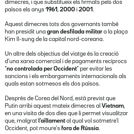
dimecres, i que substitueix els firmats pels dos
països els anys
1961
,
2000
i
2001
.
Aquest dimecres tots dos governants també
han presidit una
gran desfilada militar
a la plaça
Kim Il-sung de la capital nord-coreana.
Un altre dels objectius del viatge és la creació
d'una xarxa comercial i de pagaments recíprocs
"
no controlada per Occident
" per evitar les
sancions i els embargaments internacionals als
quals estan sotmesos els dos països.
Després de Corea del Nord, està previst que
Putin arribi aquest mateix dimecres al
Vietnam
,
en una visita de dos dies que li permet visualitzar
que, malgrat
l'aïllament
al qual vol sotmetre'l
Occident, pot moure's
fora de Rússia
.