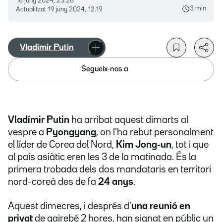
18 juny 2024, 23.26
3 min
Actualitzat
19 juny 2024, 12.19
Vladímir Putin
Segueix-nos a
Vladímir Putin
ha arribat aquest dimarts al
vespre a
Pyongyang
, on l'ha rebut personalment
el líder de Corea del Nord,
Kim Jong-un
, tot i que
al país asiàtic eren les 3 de la matinada. És la
primera trobada dels dos mandataris en territori
nord-coreà des de fa
24 anys
.
Aquest dimecres, i després d'
una reunió en
privat
de gairebé 2 hores, han signat en públic un