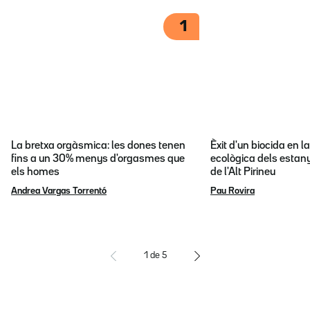
1
La bretxa orgàsmica: les dones tenen
Èxit d'un biocida en l
fins a un 30% menys d'orgasmes que
ecològica dels estany
els homes
de l'Alt Pirineu
Andrea Vargas Torrentó
Pau Rovira
1
de
5