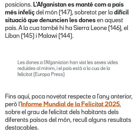
posicions.
L'Afganistan es manté com a país
més infeliç
del món (147), sobretot per la
difícil
situació que denuncien les dones
en aquest
país. A la cua també hi ha Sierra Leone (146), el
Líban (145) i Malawi (144).
Les dones a l'Afganistan han vist les seves vides
reduïdes al mínim, i el país està a la cua de la
felicitat (Europa Press)
Fins aquí, poca novetat respecte a l'any anterior,
però l'
Informe Mundial de la Felicitat 2025
,
sobre el grau de felicitat dels habitants dels
diferents països del món, recull alguns resultats
destacables.