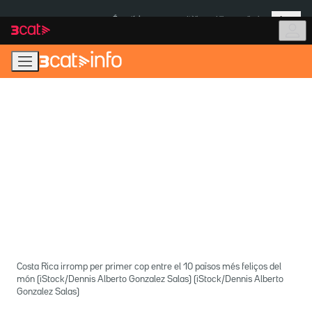
Anar
Anar
Més
a
al
És notícia:
Itàlia
Ulleres eclipsi
la
contingut
navegació
principal
Costa Rica irromp per primer cop entre el 10 països més feliços del
món (iStock/Dennis Alberto Gonzalez Salas) (iStock/Dennis Alberto
Gonzalez Salas)