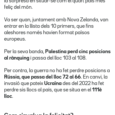
la sorpresa en situar-se com el quart país més
feliç del món.
Va ser quan, juntament amb Nova Zelanda, van
entrar en la llista dels 10 primers, que fins
aleshores només havien format països
europeus.
Per la seva banda,
Palestina perd cinc posicions
al rànquing
i passa del lloc 103 al 108.
Per contra, la guerra no ha fet perdre posicions a
Rússia, que passa del lloc 72 al 66
. En canvi, la
invasió que pateix
Ucraïna
des del 2022 ha fet
perdre sis llocs al país, que se situa en el
111è
lloc
.