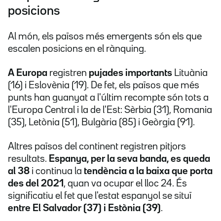
posicions
Al món, els països més emergents són els que
escalen posicions en el rànquing.
A Europa
registren
pujades importants
Lituània
(16) i Eslovènia (19). De fet, els països que més
punts han guanyat a l'últim recompte són tots a
l'Europa Central i la de l'Est: Sèrbia (31), Romania
(35), Letònia (51), Bulgària (85) i Geòrgia (91).
Altres països del continent registren pitjors
resultats.
Espanya, per la seva banda, es queda
al 38
i continua la
tendència a la baixa que porta
des del 2021
, quan va ocupar el lloc 24. És
significatiu el fet que l'estat espanyol se situï
entre El Salvador (37)
i Estònia (39)
.