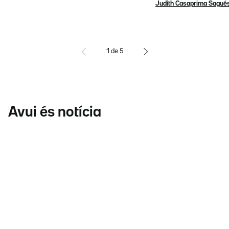
Judith Casaprima Sagué
1
de
5
Avui és notícia