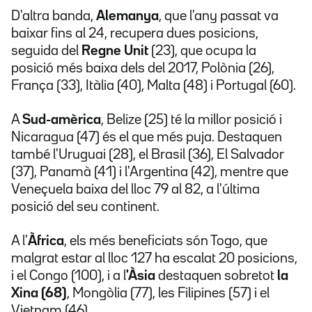
D'altra banda,
Alemanya
, que l'any passat va
baixar fins al 24, recupera dues posicions,
seguida del
Regne Unit
(23), que ocupa la
posició més baixa dels del 2017, Polònia (26),
França (33), Itàlia (40), Malta (48) i Portugal (60).
A
Sud-amèrica
, Belize (25) té la millor posició i
Nicaragua (47) és el que més puja. Destaquen
també l'Uruguai (28), el Brasil (36), El Salvador
(37), Panamà (41) i l'Argentina (42), mentre que
Veneçuela baixa del lloc 79 al 82, a l'última
posició del seu continent.
A l'
Àfrica
, els més beneficiats són Togo, que
malgrat estar al lloc 127 ha escalat 20 posicions,
i el Congo (100), i a l
'Àsia
destaquen sobretot
la
Xina (68)
, Mongòlia (77), les Filipines (57) i el
Vietnam (46).