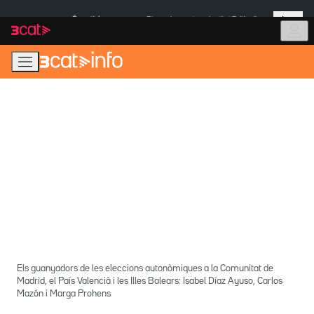
Anar
Anar
Més
a
al
És notícia:
Pluges Inuncat
Institut Tailàndia
la
contingut
navegació
principal
Els guanyadors de les eleccions autonòmiques a la Comunitat de
Madrid, el País Valencià i les Illes Balears: Isabel Díaz Ayuso, Carlos
Mazón i Marga Prohens