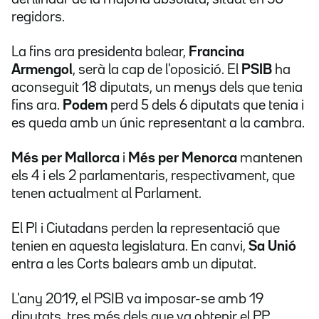
regidors.
La fins ara presidenta balear,
Francina
Armengol
, serà la cap de l'oposició. El
PSIB
ha
aconseguit 18 diputats, un menys dels que tenia
fins ara.
Podem
perd 5 dels 6 diputats que tenia i
es queda amb un únic representant a la cambra.
Més per Mallorca
i
Més per Menorca
mantenen
els 4 i els 2 parlamentaris, respectivament, que
tenen actualment al Parlament.
El PI i Ciutadans perden la representació que
tenien en aquesta legislatura. En canvi,
Sa Unió
entra a les Corts balears amb un diputat.
L'any 2019, el PSIB va imposar-se amb 19
diputats, tres més dels que va obtenir el PP.