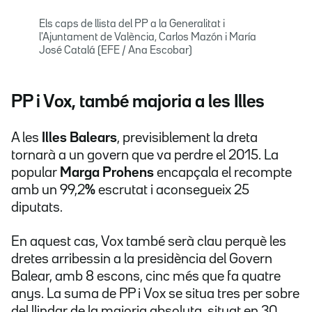
Els caps de llista del PP a la Generalitat i
l'Ajuntament de València, Carlos Mazón i María
José Catalá (EFE / Ana Escobar)
PP i Vox, també majoria a les Illes
A les
Illes Balears
, previsiblement la dreta
tornarà a un govern que va perdre el 2015. La
popular
Marga Prohens
encapçala el recompte
amb un 99,2
%
escrutat i aconsegueix 25
diputats.
En aquest cas, Vox també serà clau perquè les
dretes arribessin a la presidència del Govern
Balear, amb 8 escons, cinc més que fa quatre
anys. La suma de PP i Vox se situa tres per sobre
del llindar de la majoria absoluta, situat en 30