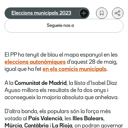
Eleccions municipals 2023
Segueix-nos a
El PP ha tenyit de blau el mapa espanyol en les
eleccions autonòmiques
d'aquest 28 de maig,
igual que ha fet
en els comicis municipals
.
A la
Comunitat de Madrid
, la llista d'Isabel Díaz
Ayuso millora els resultats de fa dos anys i
aconsegueix la majoria absoluta que anhelava.
D'altra banda, els populars són la força més
votada al
País Valencià
, les
Illes Balears
,
Múrcia
,
Cantàbria
i
La Rioja
, on podran governar