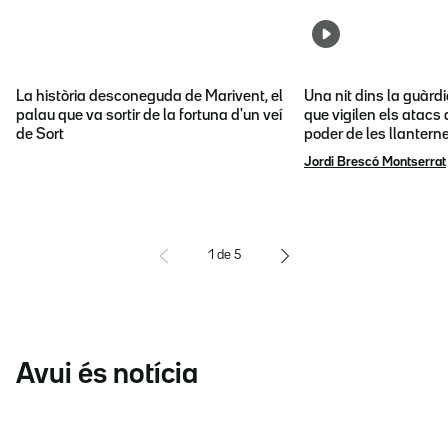
La història desconeguda de Marivent, el
Una nit dins la guàrd
palau que va sortir de la fortuna d'un veí
que vigilen els atacs 
de Sort
poder de les llantern
Jordi Brescó Montserrat
1
de
5
Avui és notícia