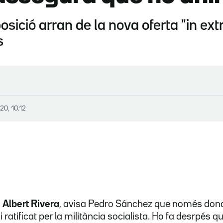
posició arran de la nova oferta "in e
s
020, 10.12
,
Albert Rivera
, avisa Pedro Sánchez que només don
i ratificat per la militància socialista. Ho fa desrpés qu