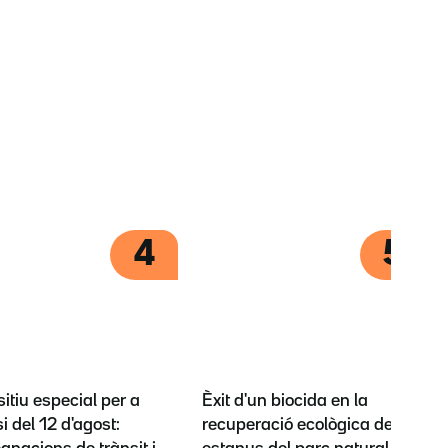
4
5
itiu especial per a
Èxit d'un biocida en la
si del 12 d'agost:
recuperació ecològica dels