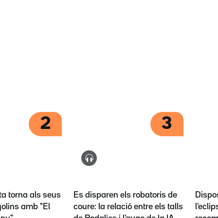
2
3
ta torna als seus
Es disparen els robatoris de
Dispos
olins amb "El
coure: la relació entre els talls
l'eclip