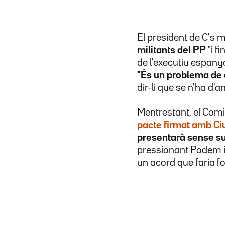
El president de C's 
militants del PP
"i fi
de l'executiu espan
"És un problema de c
dir-li que se n'ha d'
Mentrestant
, el Com
pacte firmat amb C
presentarà sense su
pressionant Podem i 
un acord que faria f