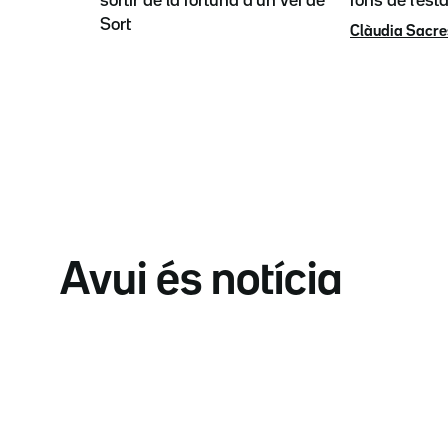
sortir de la fortuna d'un veí de
fons de l'est
Sort
Clàudia Sacre
Avui és notícia