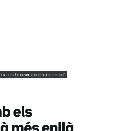
rtits, no hi ha govern i anem a eleccions"
mb els
rà més enllà