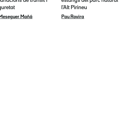
nacions de trànsit i
estanys del parc natural de
guretat
l'Alt Pirineu
 Meseguer Mañá
Pau Rovira