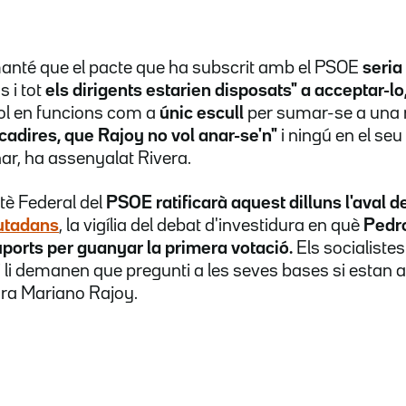
manté que el pacte que ha subscrit amb el PSOE
seria
ns i tot
els dirigents estarien disposats" a acceptar-lo
yol en funcions com a
únic escull
per sumar-se a una n
adires, que Rajoy no vol anar-se'n"
i ningú en el seu 
anar, ha assenyalat Rivera.
itè Federal del
PSOE ratificarà aquest dilluns l'aval de
iutadans
, la vigília del debat d'investidura en què
Pedr
ports per guanyar la primera votació.
Els socialiste
li demanen que pregunti a les seves bases si estan a 
ora Mariano Rajoy.