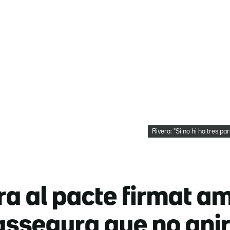
Rivera: "Si no hi ha tres pa
ra al pacte firmat a
 assegura que no ani