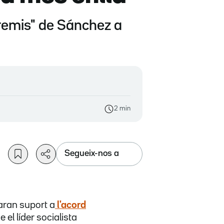
xtremis" de Sánchez a
2 min
Segueix-nos a
aran suport a
l'acord
e el líder socialista