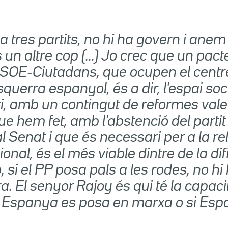
ha tres partits, no hi ha govern i anem
 un altre cop (...) Jo crec que un pact
SOE-Ciutadans, que ocupen el centre 
querra espanyol, és a dir, l'espai so
ri, amb un contingut de reformes val
e hem fet, amb l'abstenció del partit 
l Senat i que és necessari per a la r
ional, és el més viable dintre de la difi
o, si el PP posa pals a les rodes, no h
ra. El senyor Rajoy és qui té la capaci
si Espanya es posa en marxa o si Es
.