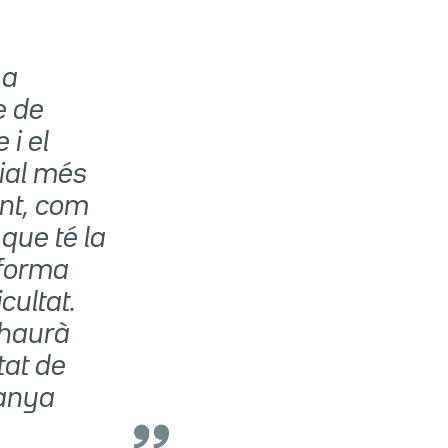
 a
e de
i el
cial més
ent, com
que té la
eforma
cultat.
i haurà
tat de
panya