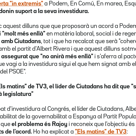
rta "in extremis"
a Podem, En Comú, En marea, Esqu
onin suport a la seva investidura.
c aquest dilluns que que proposarà un acord a Podem i
 "molt més enllà"
en matèria laboral, social i de re
t amb Ciutadans
, tot i que ha recalcat que serà "cohe
b el partit d'Albert Rivera i que aquest dilluns sotm
a assegurat que "no anirà més enllà"
i s'aferra al pac
ue vagi a la investidura sigui el que hem signat amb e
a del PSOE".
ls matins" de TV3, el líder de Ciutadans ha dit que "s
à legislatura"
t d'investidura al Congrés, el líder de Ciutadans, Albe
bilitat de la governabilitat a Espanya al Partit Popular
a que
el problema és Rajoy
i reconeix que l'objectiu és
s de l'acord.
Ho ha explicat a
"Els matins" de TV3
: