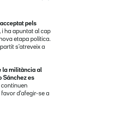
 acceptat pels
,
i ha apuntat al cap
ova etapa política.
partit s'atreveix a
 la militància al
o Sánchez es
s continuen
favor d'afegir-se a