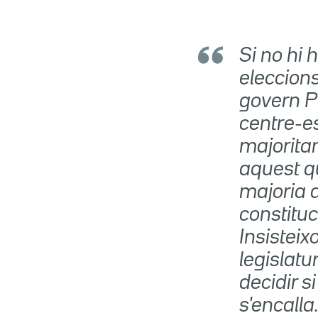
Si no hi 
eleccions
govern P
centre-es
majorita
aquest qu
majoria a
constituc
Insisteix
legislatu
decidir 
s'encalla