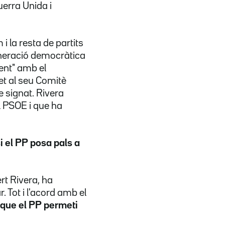
erra Unida i
 la resta de partits
generació democràtica
rent" amb el
et al seu Comitè
te signat. Rivera
l PSOE i que ha
i el PP posa pals a
rt Rivera, ha
. Tot i l'acord amb el
que el PP permeti