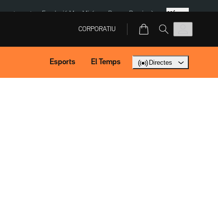
Més
ment agost
Fundació Mas Miró
eBay
Perpinyà
CORPORATIU
Esports
El Temps
Directes