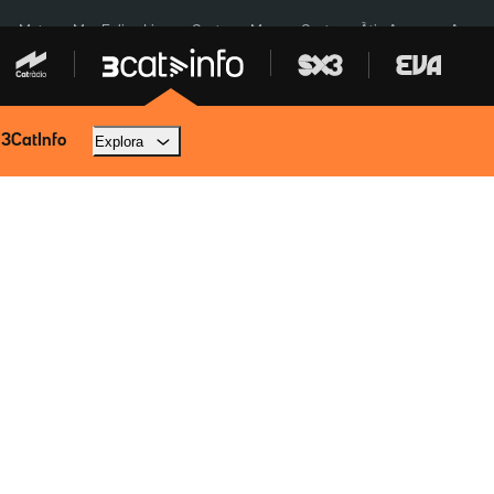
a a Meta
Mor Felipe Lipe
Ceuta
Menors Ceuta
Àtic Ayuso
Aparca
 3CatInfo
Explora