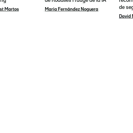
any"
de Rodalies i l'auge de la IA
recoma
de se
st Martos
Maria Fernández Noguera
David