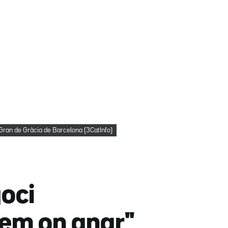
er Gran de Gràcia de Barcelona (3CatInfo)
goci
rem on anar"