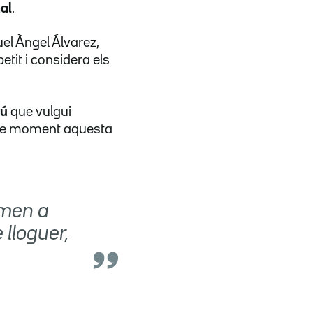
al
.
el Àngel Álvarez,
etit i considera els
gú
que vulgui
ò de moment aquesta
imen a
 lloguer,