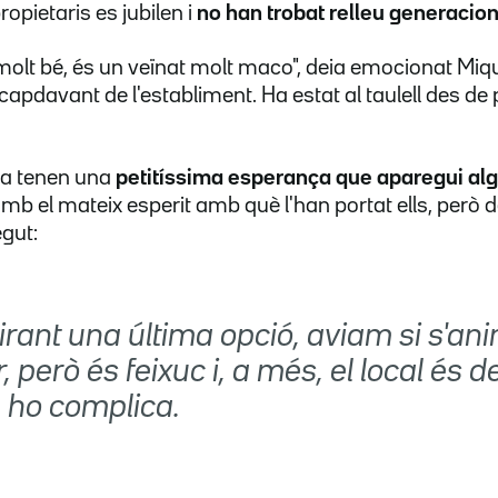
ropietaris es jubilen i
no han trobat relleu generacion
molt bé, és un veïnat molt maco", deia emocionat Miqu
capdavant de l'establiment. Ha estat al taulell des de p
ra tenen una
petitíssima esperança que aparegui al
amb el mateix esperit amb què l'han portat ells, per
gut:
rant una última opció, aviam si s'an
, però és feixuc i, a més, el local és de
 ho complica.