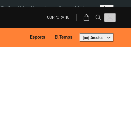
Més
Tailàndia
Multa a Meta
Menors Ceuta
Àtic Ayuso
CORPORATIU
Esports
El Temps
Directes