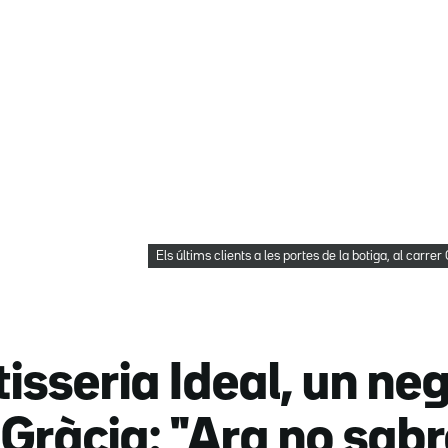
Els últims clients a les portes de la botiga, al carr
isseria Ideal, un ne
 Gràcia: "Ara no sab