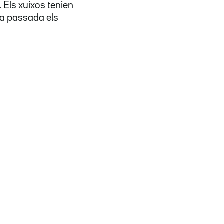
9. Els xuixos tenien
na passada els