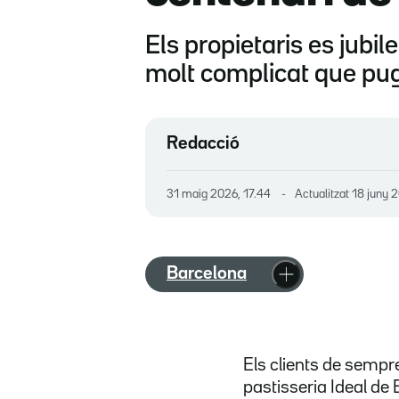
Els propietaris es jubil
molt complicat que pug
Redacció
31 maig 2026, 17.44
Actualitzat
18 juny 2
Barcelona
Els clients de sempr
pastisseria Ideal de