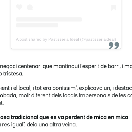
A post shared by Pastisseria Ideal (@pastisseriaideal)
 negoci centenari que mantingui l'esperit de barri, i
 tristesa.
nt i el local, i tot era boníssim", explicava un, i dest
trobada, molt diferent dels locals impersonals de les
t.
cosa tradicional que es va perdent de mica en mica
i
res igual", deia una altra veïna.