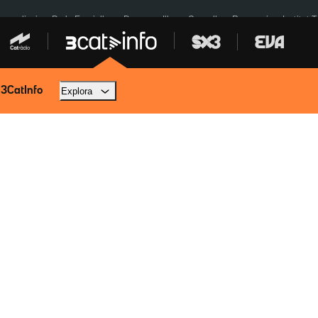
res eclipsi
De la Espriella
Dos anys Illa
Granollers Paraguai
Institut 
 3CatInfo
Explora