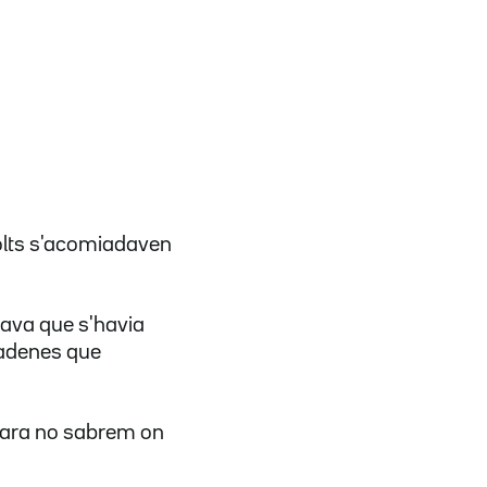
 molts s'acomiadaven
acava que s'havia
 cadenes que
 ara no sabrem on