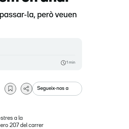
aspassar-la, però veuen
1 min
Segueix-nos a
stres a la
ero 207 del carrer