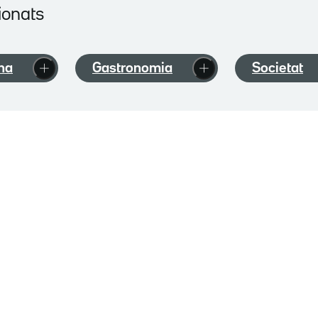
ionats
na
Gastronomia
Societat