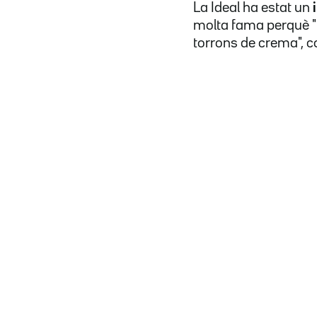
La Ideal ha estat un
molta fama perquè "t
torrons de crema", c