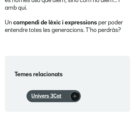
és només allò que diem, sinó com ho diem... i
amb qui.
Un
compendi de lèxic i expressions
per poder
entendre totes les generacions. T'ho perdràs?
Temes relacionats
Univers 3Cat