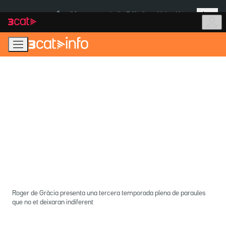
Anar
Anar
Més
a
al
És notícia:
Institut Tailàndia
Multa a Meta
la
contingut
navegació
principal
Roger de Gràcia presenta una tercera temporada plena de paraules
que no et deixaran indiferent