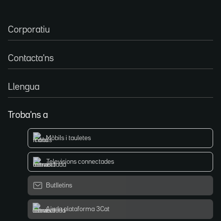
Corporatiu
Contacta'ns
Llengua
Troba'ns a
Mòbils i tauletes
Televisions connectades
Butlletins
Ajuda plataforma 3Cat