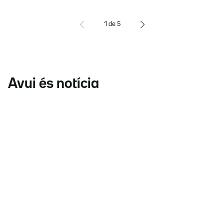
1
de
5
Avui és notícia