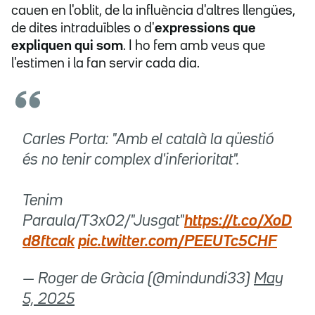
cauen en l'oblit, de la influència d'altres llengües,
de dites intraduïbles o d'
expressions que
expliquen qui som
. I ho fem amb veus que
l'estimen i la fan servir cada dia.
Carles Porta: "Amb el català la qüestió
és no tenir complex d'inferioritat".
Tenim
Paraula/T3x02/"Jusgat"
https://t.co/XoD
d8ftcak
pic.twitter.com/PEEUTc5CHF
— Roger de Gràcia (@mindundi33)
May
5, 2025