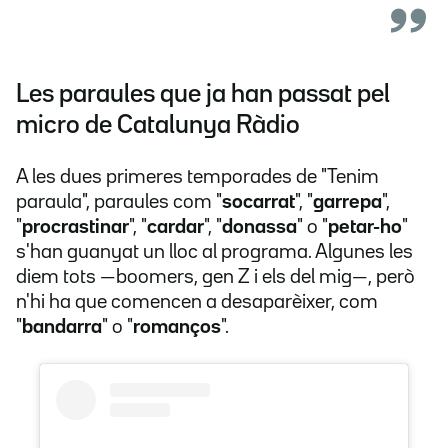
Les paraules que ja han passat pel
micro de Catalunya Ràdio
A les dues primeres temporades de "Tenim
paraula", paraules com "
socarrat
", "
garrepa
",
"
procrastinar
", "
cardar
", "
donassa
" o "
petar-ho
"
s'han guanyat un lloc al programa. Algunes les
diem tots —boomers, gen Z i els del mig—, però
n'hi ha que comencen a desaparèixer, com
"
bandarra
" o "
romanços
".