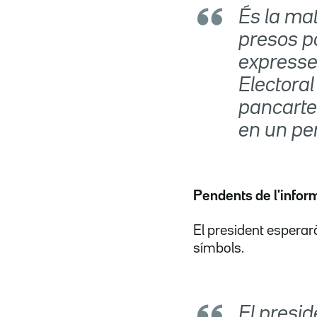
És la mat
presos po
expressem
Electoral
pancarte
en un per
Pendents de l'infor
El president esperarà
símbols.
El presid