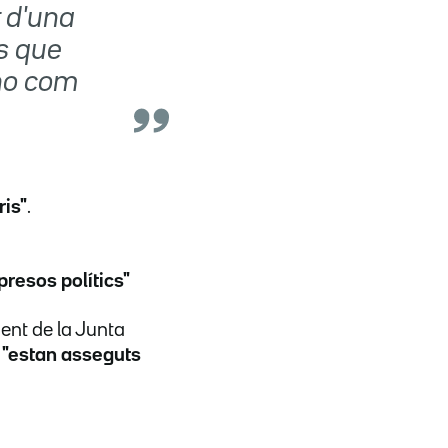
r d'una
s que
 no com
ris"
.
presos polítics"
ent de la Junta
s
"estan asseguts