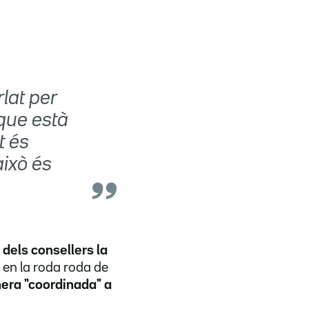
lat per
que està
t és
això és
dels consellers la
 en la roda roda de
era "coordinada" a