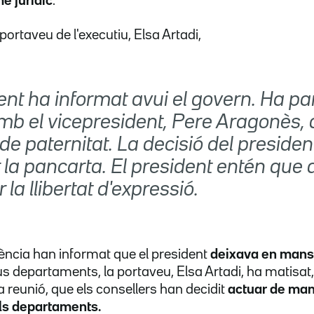
e jurídic
.
 portaveu de l'executiu, Elsa Artadi,
ent ha informat avui el govern. Ha par
amb el vicepresident, Pere Aragonès, 
de paternitat. La decisió del presiden
la pancarta. El president entén que 
 la llibertat d'expressió.
dència han informat que el president
deixava en mans 
s departaments, la portaveu, Elsa Artadi, ha matisat,
 reunió, que els consellers han decidit
actuar de man
els departaments.