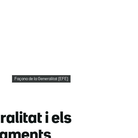
Façana de la Generalitat (EFE)
alitat i els
rtaments