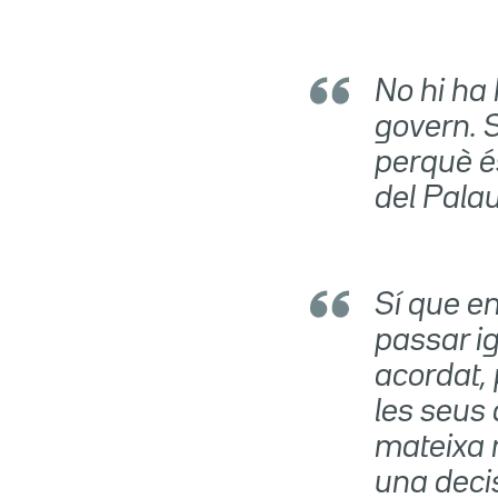
No hi ha
govern. 
perquè é
del Palau
Sí que e
passar ig
acordat, 
les seus 
mateixa m
una decis