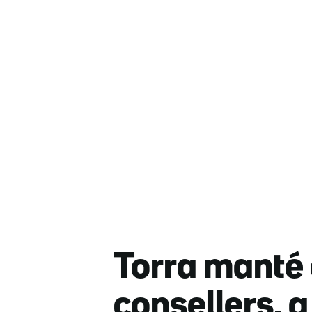
Torra manté e
consellers, 