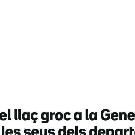
l llaç groc a la Gener
a les seus dels depa