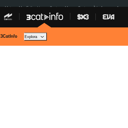
a a Meta
Mor Felipe Lipe
Ceuta
Menors Ceuta
Àtic Ayuso
Aparca
 3CatInfo
Explora