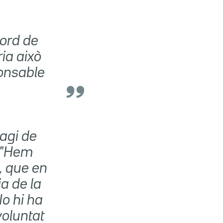
cord de
ia això
ponsable
agi de
: "Hem
, que en
a de la
No hi ha
voluntat