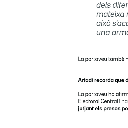
dels dife
mateixa 
això s'a
una arma
La portaveu també h
Artadi recorda que d
La portaveu ha afirm
Electoral Central i 
jutjant els presos pol