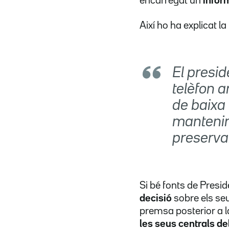
encarregat un
inform
Així ho ha explicat la
El presid
telèfon 
de baixa 
mantenir 
preservar
Si bé fonts de Presi
decisió
sobre els seu
premsa posterior a la
les seus centrals d