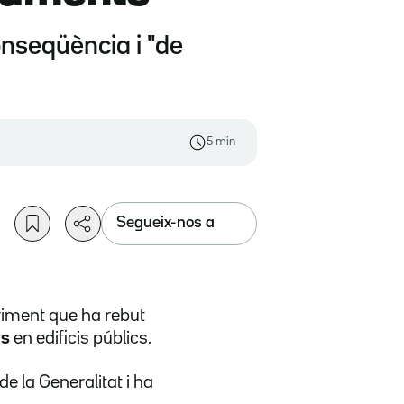
onseqüència i "de
5 min
Segueix-nos a
eriment que ha rebut
es
en edificis públics.
de la Generalitat i ha