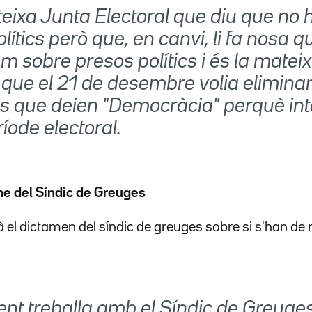
eixa Junta Electoral que diu que no h
lítics però que, en canvi, li fa nosa 
 sobre presos polítics i és la matei
 que el 21 de desembre volia eliminar
s que deien "Democràcia" perquè int
íode electoral.
me del Síndic de Greuges
 el dictamen del síndic de greuges sobre si s'han de r
ent treballa amb el Síndic de Greuge