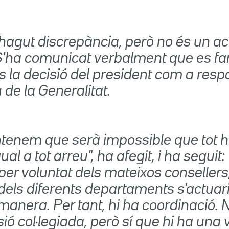
 hagut discrepància, però no és un a
S'ha comunicat verbalment que es far
s la decisió del president com a res
 de la Generalitat.
ntenem que serà impossible que tot h
ual a tot arreu", ha afegit, i ha seguit
per voluntat dels mateixos consellers
dels diferents departaments s'actuari
anera. Per tant, hi ha coordinació. 
ió col·legiada, però sí que hi ha una 