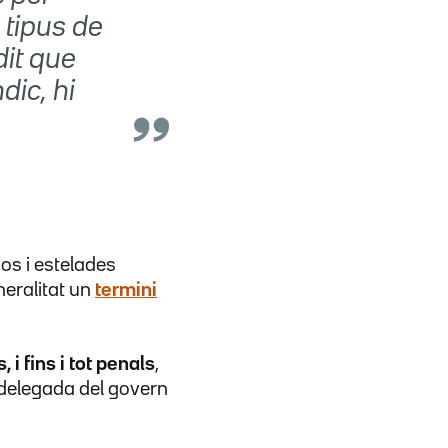
s tipus de
dit que
dic, hi
os i estelades
neralitat un
termini
i fins i tot penals
,
 delegada del govern