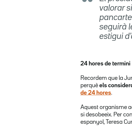
valorar s
pancartes
seguirà l
estigui d
24 hores de termini
Recordem que la Junt
perquè
els consider
de 24 hores
.
Aquest organisme a
si desobeeix. Per co
espanyol, Teresa Cuni