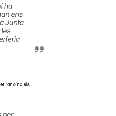
i ha
quan ens
xa Junta
 les
erferia
etirar o no els
s per