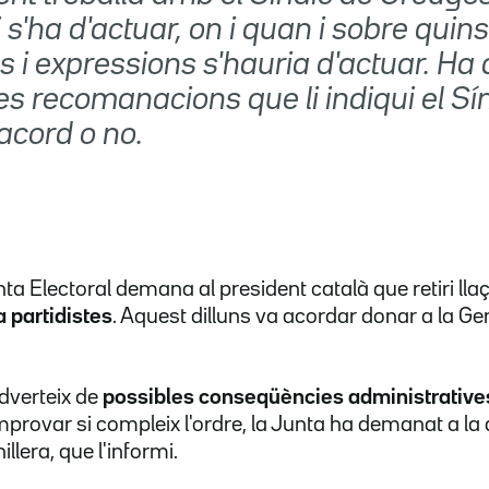
i s'ha d'actuar, on i quan i sobre quin
 i expressions s'hauria d'actuar. Ha 
es recomanacions que li indiqui el Sín
'acord o no.
a Electoral demana al president català que retiri llaç
a partidistes
. Aquest dilluns va acordar donar a la Ge
dverteix de
possibles conseqüències administratives, 
mprovar si compleix l'ordre, la Junta ha demanat a la
llera, que l'informi.