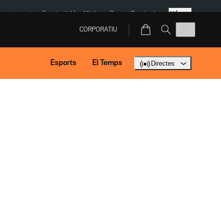
Més
ment agost
Fundació Mas Miró
eBay
Perpinyà
CORPORATIU
Esports
El Temps
Directes