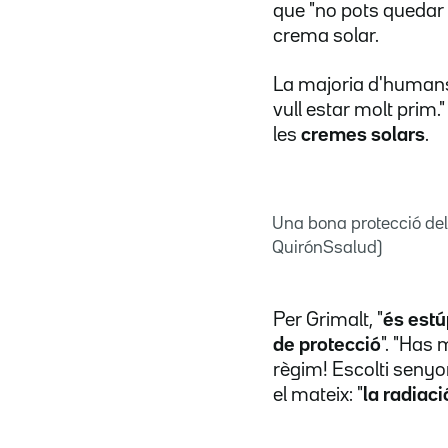
que "no pots quedar t
crema solar.
La majoria d'humans 
vull estar molt prim."
les
cremes solars
.
Una bona protecció del
QuirónSsalud)
Per Grimalt, "
és estú
de protecció
". "Has 
règim! Escolti senyo
el mateix: "
la radiac