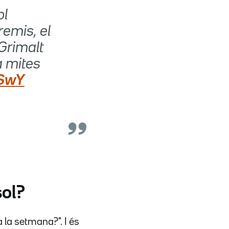
ol
remis, el
Grimalt
a mites
0SwY
sol?
la setmana?". I és