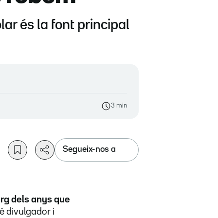
r és la font principal
3 min
Segueix-nos a
larg dels anys que
é divulgador i