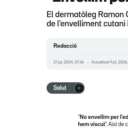
El dermatòleg Ramon Gr
de l'envelliment cutani
Redacció
21 jul. 2024, 07.36
Actualitzat
9 jul. 2026
Salut
"
No envellim per l'e
hem viscut
". Així d