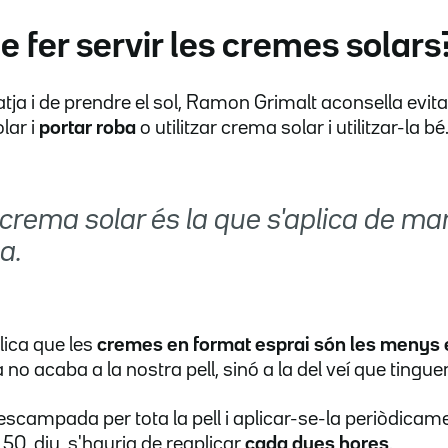
fer servir les cremes solars
tja i de prendre el sol, Ramon Grimalt aconsella evita
lar i
portar roba
o utilitzar crema solar i utilitzar-la bé
 crema solar és la que s'aplica de m
a.
lica que les
cremes en format esprai són les menys 
 no acaba a la nostra pell, sinó a la del veí que tinguem
scampada per tota la pell i aplicar-se-la periòdicame
50, diu, s'hauria de reaplicar
cada dues hores
.