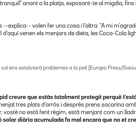
ranquil" anant a la platja, exposant-te al migdia, fins
--explica-- volen fer una cosa i l'altra: "A mi m'agra
 I d'aquí venen els menjars de dieta, les Coca-Cola ligh
 sol ens estalviarà problemes a la pell (Europa Press/Sosi
pid creure que estàs totalment protegit perquè t'es
menjat tres plats d'arròs i després prens sacarina amb 
r, vostè no està fent règim, està menjant com un lladr
ió solar diària acumulada fa mal encara que no et cr