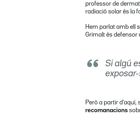
professor de dermato
radiació solar és la f
Hem parlat amb ell so
Grimalt és defensor 
Si algú e
exposar-s
Però a partir d'aquí,
recomanacions
sobr