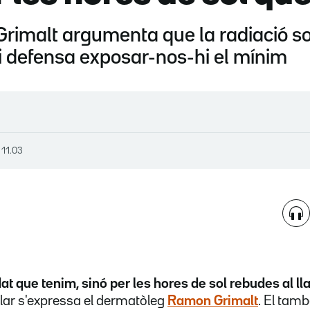
imalt argumenta que la radiació sola
 i defensa exposar-nos-hi el mínim
, 11.03
dat que tenim, sinó per les hores de sol rebudes al l
e clar s'expressa el dermatòleg
Ramon Grimalt
. El tamb