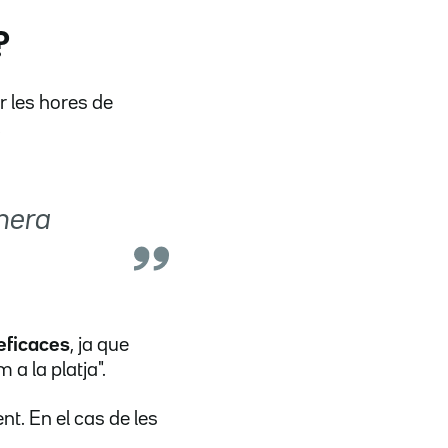
?
r les hores de
.
anera
eficaces
, ja que
 a la platja".
nt. En el cas de les