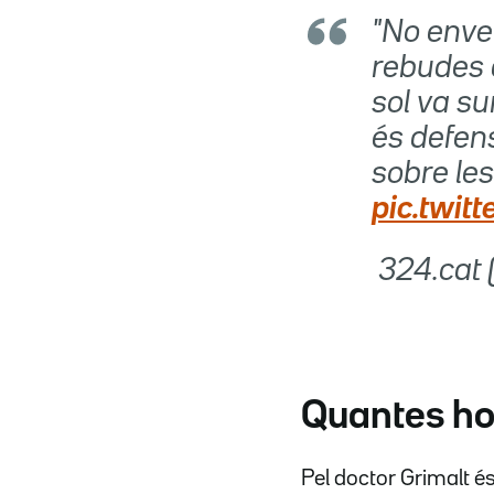
"No envel
rebudes a
sol va s
és defens
sobre le
pic.twit
 324.ca
Quantes hor
Pel doctor Grimalt é