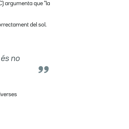
IC) argumenta que "la
rrectament del sol.
a és no
diverses