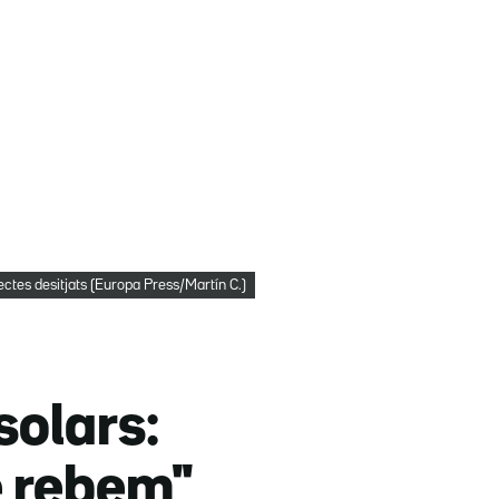
fectes desitjats (Europa Press/Martín C.)
solars:
e rebem"