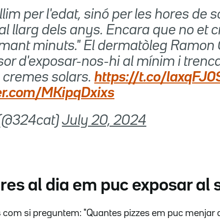
lim per l'edat, sinó per les hores de s
l llarg dels anys. Encara que no et c
umant minuts." El dermatòleg Ramon 
or d'exposar-nos-hi al mínim i trenc
s cremes solars.
https://t.co/laxqFJ
ter.com/MKipqDxixs
t (@324cat)
July 20, 2024
es al dia em puc exposar al 
s com si preguntem: "Quantes pizzes em puc menjar a 