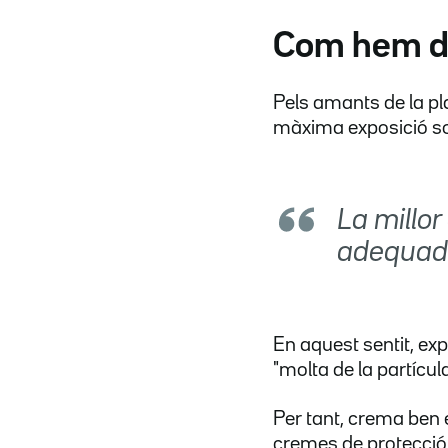
Com hem de 
Pels amants de la pla
màxima exposició so
La millor
adequad
En aquest sentit, exp
"molta de la partícula
Per tant, crema ben e
cremes de protecció 