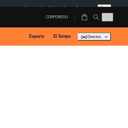
Més
ment agost
Fundació Mas Miró
eBay
Perpinyà
CORPORATIU
Esports
El Temps
Directes