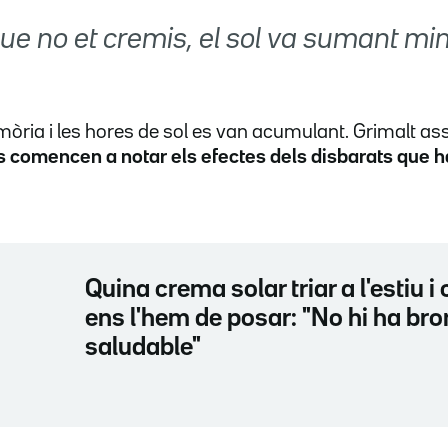
e no et cremis, el sol va sumant min
emòria i les hores de sol es van acumulant. Grimalt as
s comencen a notar els efectes dels disbarats que ha
Quina crema solar triar a l'estiu 
ens l'hem de posar: "No hi ha bro
saludable"