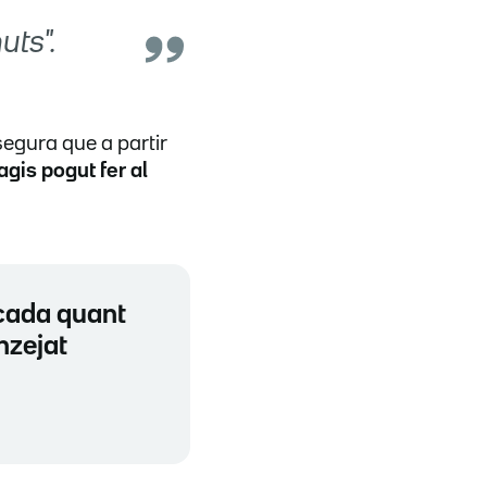
uts".
segura que a partir
gis pogut fer al
i cada quant
nzejat