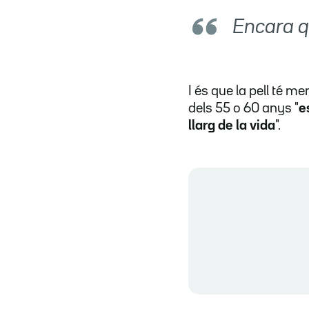
Encara qu
I és que la pell té m
dels 55 o 60 anys "
e
llarg de la vida
".