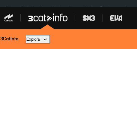
a a Meta
Mor Felipe Lipe
Ceuta
Menors Ceuta
Àtic Ayuso
Aparca
 3CatInfo
Explora