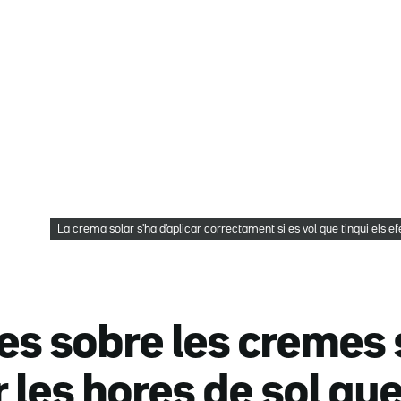
La crema solar s'ha d'aplicar correctament si es vol que tingui els e
es sobre les cremes 
r les hores de sol qu