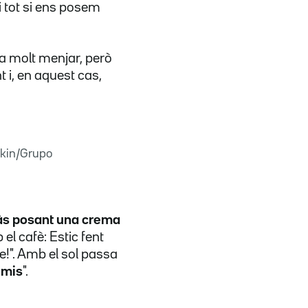
 i tot si ens posem
da molt menjar, però
t i, en aquest cas,
ukin/Grupo
tàs posant una crema
el cafè: Estic fent
e!". Amb el sol passa
emis
".