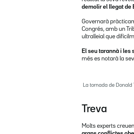
demolir el llegat de 
Governarà pràctica
Congrés, amb un Trib
ultralleial que difíc
El seu tarannà i les
més es notarà la sev
La tornada de Donald
Treva
Molts experts creue
grans conflictes obe