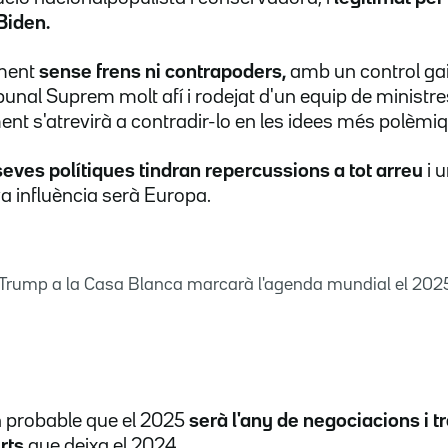
Biden.
ment
sense frens ni contrapoders,
amb un control gai
unal Suprem molt afí i rodejat d'un equip de ministre
ilment s'atrevirà a contradir-lo en les idees més polèmi
 seves polítiques tindran repercussions a tot arreu
i 
a influència serà Europa.
 Trump a la Casa Blanca marcarà l'agenda mundial el 2025
n probable que el 2025
serà l'any de negociacions i t
rts
que deixa el 2024.