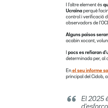
I l'altre element és
qu
Ucraïna
perquè facin
control i verificació 
observadors de l'OC
Alguns països seran
acabin xocant, volun
I
pocs es refiaran d'
determinada per, al 
En
el seu informe s
principal del Cidob, 
El 2025 
d'esforço