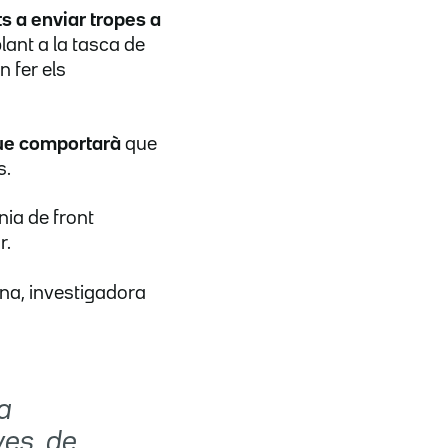
s a enviar tropes a
lant a la tasca de
n fer els
que comportarà
que
s.
nia de front
r.
na, investigadora
a
ves, de