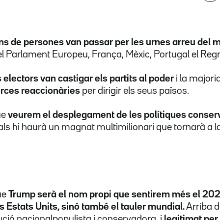
ns de persones van passar per les urnes arreu del 
pel Parlament Europeu, França, Mèxic, Portugal el Regn
s electors van castigar els partits al poder
i la major
forces reaccionàries
per dirigir els seus països.
ue
veurem el desplegament de les polítiques conse
ls hi haurà un magnat multimilionari que tornarà a l
ue
Trump serà el nom propi que sentirem més el 202
 Estats Units, sinó també el tauler mundial.
Arriba d
lució nacionalpopulista i conservadora, i
legitimat per