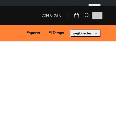
Més
ska
Jaume Giró
Dron Rússia
Eclipsi solar 2026
CORPORATIU
Esports
El Temps
Directes