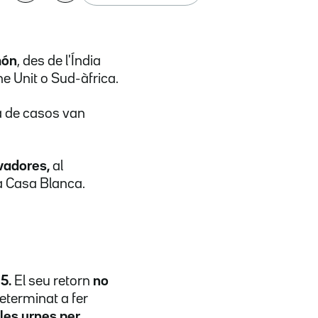
món
, des de l'Índia
e Unit o Sud-àfrica.
ia de casos van
rvadores,
al
a Casa Blanca.
5.
El seu retorn
no
eterminat a fer
 les urnes per