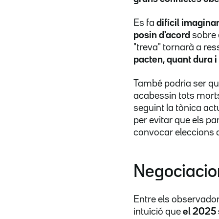
Es fa
difícil imagina
posin d'acord
sobre e
"treva" tornarà a res
pacten, quant dura i 
També podria ser que
acabessin tots morts),
seguint la tònica act
per evitar que els par
convocar eleccions 
Negociacio
Entre els observador
intuïció que
el 2025 