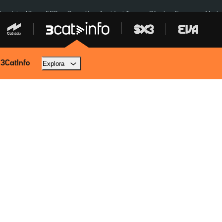
ardejos Kíiv
ERC
SpaceX
Accident Tona
Sánchez Europa
Marla
 3CatInfo
Explora