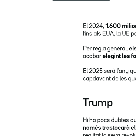
El 2024,
1.600 milio
fins als EUA, la UE 
Per regla general,
el
acabar
elegint les 
El 2025 serà l'any q
capdavant de les qua
Trump
Hi ha pocs dubtes q
només trastocarà els
realitat la seva revo