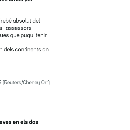
rebé absolut del
s i assessors
ques que pugui tenir.
un dels continents on
 (Reuters/Cheney Orr)
reves en els dos