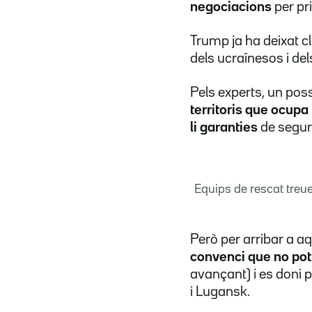
negociacions
per pr
Trump ja ha deixat cl
dels ucraïnesos i de
Pels experts, un pos
territoris que ocup
li garanties
de segure
Equips de rescat treu
Però per arribar a 
convenci que no pot 
avançant) i es doni 
i Lugansk.