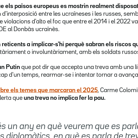
e els països europeus es mostrin realment disposat
 d'interposició entre les ucraïneses i les russes, semb
de violacions d'alto el foc que entre el 2014 i el 2022 va
DE al Donbàs ucraïnès.
 reticents a implicar-s'hi perquè sabran els riscos 
tàriament o involuntàriament, amb els soldats russo
un Putin
que pot dir que accepta una treva amb una lí
cap d'un temps, rearmar-se i intentar tornar a avança
obre els temes que marcaran el 2025
, Carme Colomi
alerta que
una treva no implica fer la pau.
és un any en què veurem que es parl
s diplomàtics, en què es parla de tre