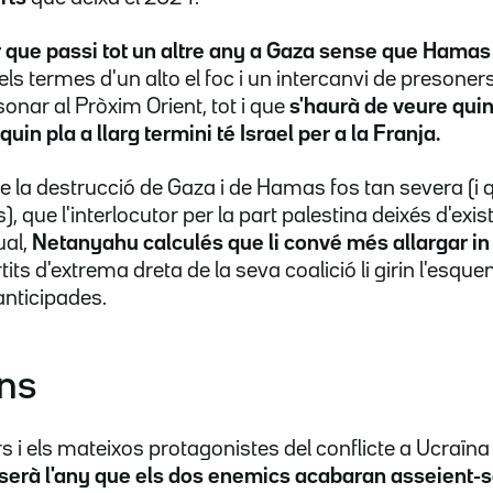
r que passi tot un altre any a Gaza sense que Hamas 
ls termes d'un alto el foc i un intercanvi de presoners
sonar al Pròxim Orient, tot i que
s'haurà de veure quin
quin pla a llarg termini té Israel per a la Franja.
 la destrucció de Gaza i de Hamas fos tan severa (i 
 que l'interlocutor per la part palestina deixés d'exist
ual,
Netanyahu calculés que li convé més allargar in
tits d'extrema dreta de la seva coalició li girin l'esquen
anticipades.
ns
s i els mateixos protagonistes del conflicte a Ucraïna
serà l'any que els dos enemics acabaran asseient-se