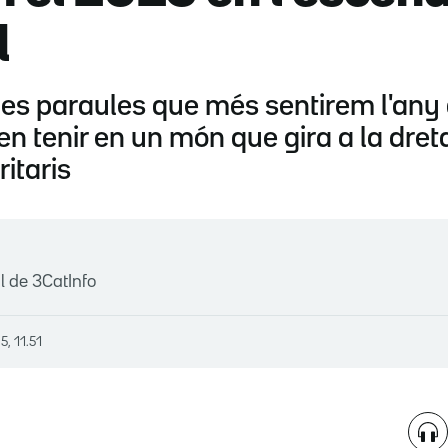
l
es paraules que més sentirem l'any
n tenir en un món que gira a la dret
itaris
l de 3CatInfo
5, 11.51