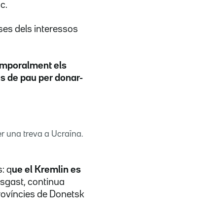
c.
nses dels interessos
emporalment els
s de pau per donar-
r una treva a Ucraïna.
: q
ue el Kremlin es
esgast, continua
províncies de Donetsk