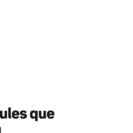
aules que
a