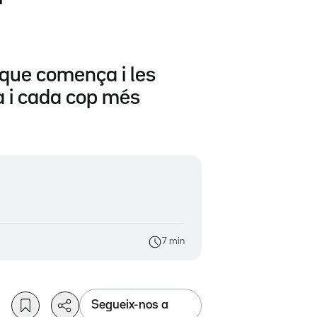
 que comença i les
a i cada cop més
7 min
Segueix-nos a