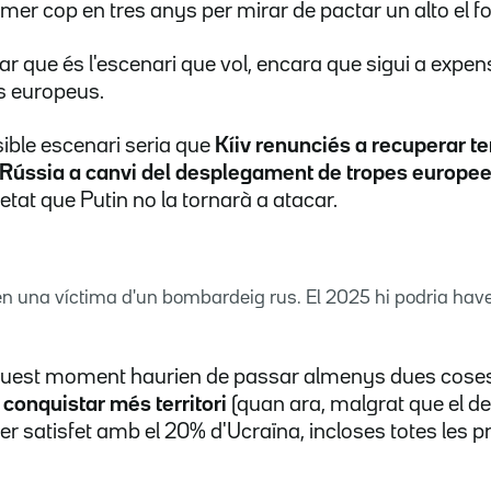
imer cop en tres anys per mirar de pactar un alto el fo
ar que és l'escenari que vol, encara que sigui a expe
ls europeus.
sible escenari seria que
Kíiv renunciés a recuperar t
a Rússia a canvi del desplegament de tropes europee
tat que Putin no la tornarà a atacar.
en una víctima d'un bombardeig rus. El 2025 hi podria have
aquest moment haurien de passar almenys dues coses
conquistar més territori
(quan ara, malgrat que el d
per satisfet amb el 20% d'Ucraïna, incloses totes les 