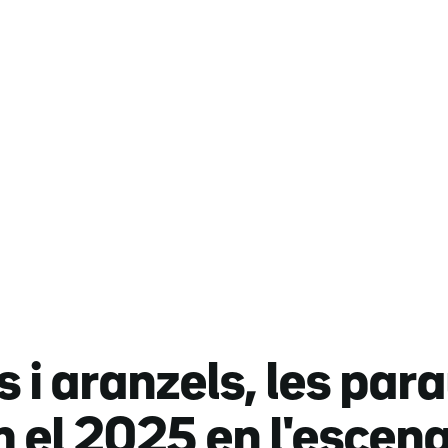
 i aranzels, les par
 el 2025 en l'escen