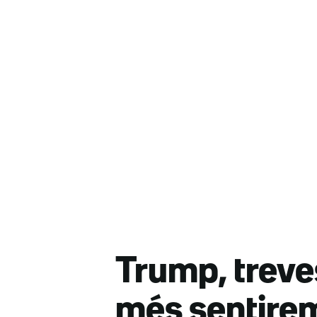
Trump, treves
més sentirem