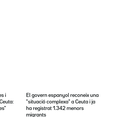
s i
El govern espanyol reconeix una
Ceuta:
"situació complexa" a Ceuta i ja
es"
ha registrat 1.342 menors
migrants