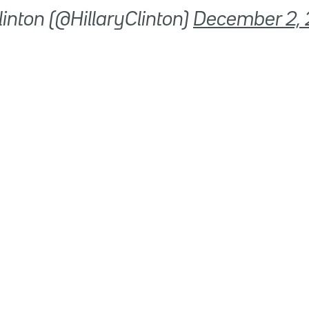
 Clinton (@HillaryClinton)
December 2,