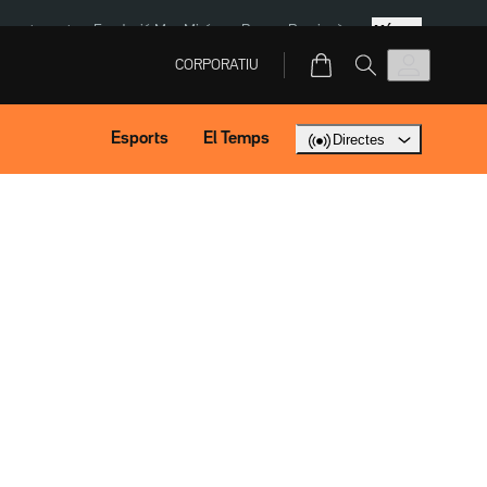
Més
ment agost
Fundació Mas Miró
eBay
Perpinyà
CORPORATIU
Esports
El Temps
Directes