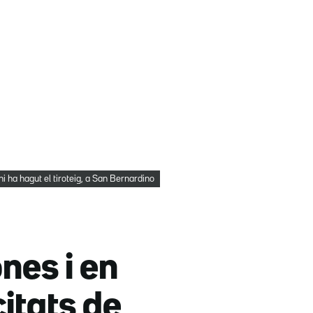
i ha hagut el tiroteig, a San Bernardino
nes i en
citats de