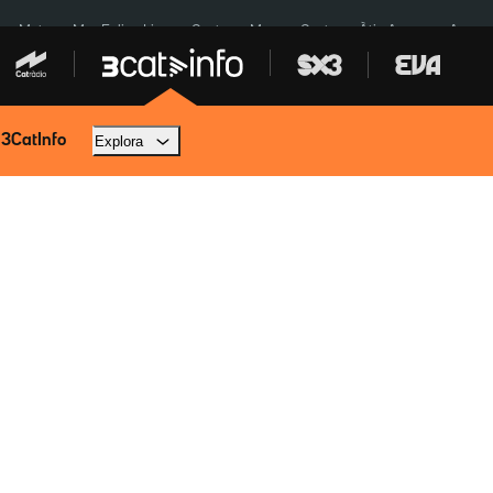
a a Meta
Mor Felipe Lipe
Ceuta
Menors Ceuta
Àtic Ayuso
Aparca
 3CatInfo
Explora