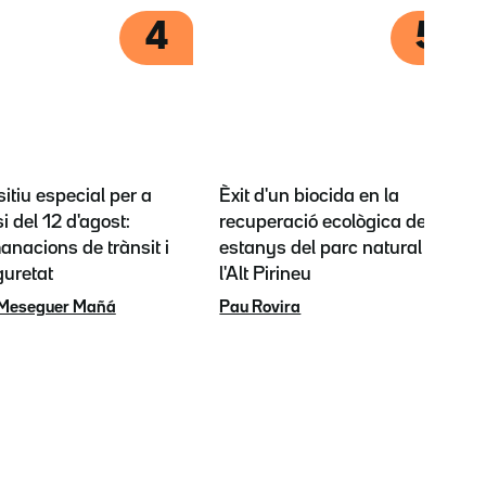
4
5
itiu especial per a
Èxit d'un biocida en la
si del 12 d'agost:
recuperació ecològica dels
nacions de trànsit i
estanys del parc natural de
guretat
l'Alt Pirineu
 Meseguer Mañá
Pau Rovira