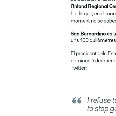
l'Inland Regional Ce
ha dit que, en el mom
moment no se saben l
San Bernardino és u
uns 100 quilòmetres
El president dels Est
nominació demòcrata
Twitter:
I refuse 
to stop 