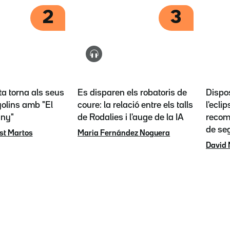
2
3
ta torna als seus
Es disparen els robatoris de
Dispos
olins amb "El
coure: la relació entre els talls
l'eclip
any"
de Rodalies i l'auge de la IA
recoma
de se
st Martos
Maria Fernández Noguera
David