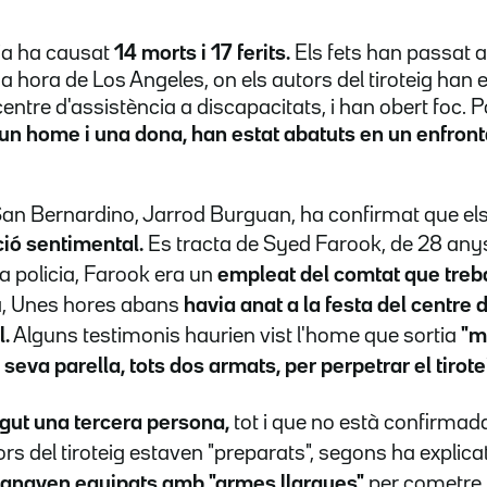
nia ha causat
14 morts i 17 ferits.
Els fets han passat 
na hora de Los Angeles, on els autors del tiroteig han e
entre d'assistència a discapacitats, i han obert foc. 
un home i una dona, han estat abatuts en un enfron
 San Bernardino, Jarrod Burguan, ha confirmat que el
ió sentimental.
Es tracta de
Syed Farook, de 28 anys,
a policia, Farook era un
empleat del comtat que trebal
a, Unes hores abans
havia anat a la festa del centre 
.
Alguns testimonis haurien vist l'home que sortia
"m
seva parella, tots dos armats, per perpetrar el tirote
gut una tercera persona,
tot i que no està confirmada
ors del tiroteig estaven "preparats", segons ha explicat
anaven equipats amb "armes llargues"
per cometre 