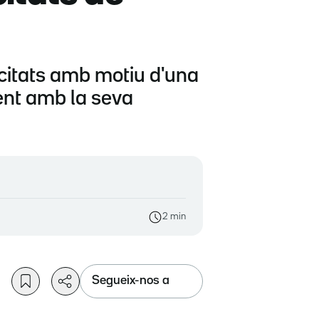
pacitats amb motiu d'una
ment amb la seva
2 min
Segueix-nos a