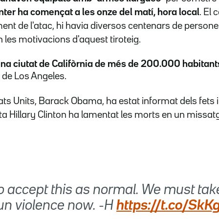
nter ha començat a les onze del matí, hora local
. El 
ent de l'atac, hi havia diversos centenars de persones 
es motivacions d'aquest tiroteig.
na ciutat de Califòrnia de més de 200.000 habitant
 de Los Angeles.
ats Units, Barack Obama, ha estat informat dels fets i 
 Hillary Clinton ha lamentat les morts en un missat
to accept this as normal. We must tak
gun violence now. -H
https://t.co/Sk