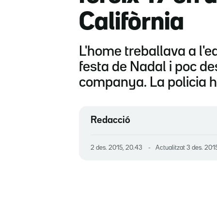
Califòrnia
L'home treballava a l'e
festa de Nadal i poc de
companya. La policia ha
Redacció
2 des. 2015, 20.43
Actualitzat
3 des. 2015