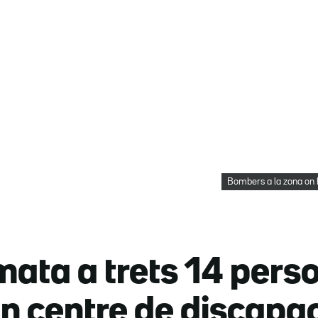
Bombers a la zona on h
mata a trets 14 perso
un centre de discapa