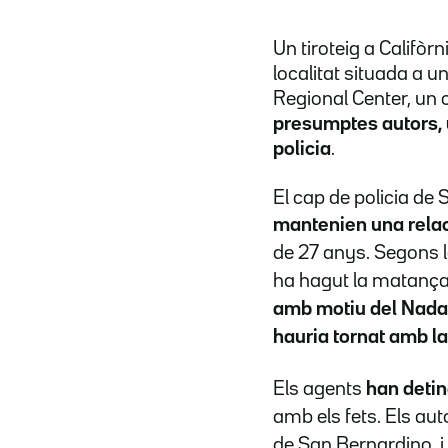
Un tiroteig a Califòr
localitat situada a u
Regional Center, un c
presumptes autors, 
policia
.
El cap de policia de
mantenien una relac
de 27 anys. Segons l
ha hagut la matanç
amb motiu del Nadal
hauria tornat amb la 
Els agents
han detin
amb els fets.
Els aut
de San Bernardino, i