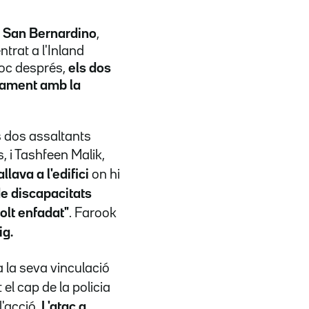
a
San Bernardino
,
ntrat a l'Inland
Poc després,
els dos
tament amb la
s dos assaltants
 i Tashfeen Malik,
lava a l'edifici
on hi
de discapacitats
olt enfadat"
. Farook
ig.
 la seva vinculació
 el cap de la policia
l'acció.
L'atac a