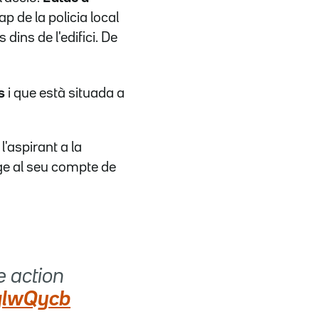
cap de la policia local
dins de l'edifici. De
s
i que està situada a
l'aspirant a la
ge al seu compte de
e action
KglwQycb