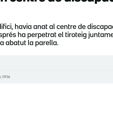
difici, havia anat al centre de disca
sprés ha perpetrat el tiroteig junta
 abatut la parella.
, 09.56