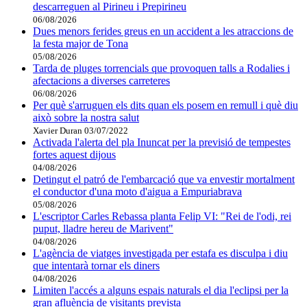
descarreguen al Pirineu i Prepirineu
06/08/2026
Dues menors ferides greus en un accident a les atraccions de
la festa major de Tona
05/08/2026
Tarda de pluges torrencials que provoquen talls a Rodalies i
afectacions a diverses carreteres
06/08/2026
Per què s'arruguen els dits quan els posem en remull i què diu
això sobre la nostra salut
Xavier Duran
03/07/2022
Activada l'alerta del pla Inuncat per la previsió de tempestes
fortes aquest dijous
04/08/2026
Detingut el patró de l'embarcació que va envestir mortalment
el conductor d'una moto d'aigua a Empuriabrava
05/08/2026
L'escriptor Carles Rebassa planta Felip VI: "Rei de l'odi, rei
puput, lladre hereu de Marivent"
04/08/2026
L'agència de viatges investigada per estafa es disculpa i diu
que intentarà tornar els diners
04/08/2026
Limiten l'accés a alguns espais naturals el dia l'eclipsi per la
gran afluència de visitants prevista