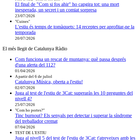
El final de "Com si fos ahir" ho capgira tot: una mort
inesperada, un secret i un comiat sorpresa
23/07/2026
"Cuines"
L'estiu és temps de tomàquets: 14 receptes per aprofitar-ne la
temporada
20/07/2026
El més llegit de Catalunya Ràdio
Com funciona un rescat de muntanya: què passa després
d'una alerta del 112?
01/04/2026
A partir del 6 de juliol
Catalunya Música, oberta a l'estiu!
02/07/2026
Juga al test de l'estiu de 3Cat: superaràs les 10 preguntes del
nivell 4?
25/07/2026
"Com ho portes?"
Tinc burnout? Els senyals per detectar i superar la síndrome
del treballador cremat
07/04/2026
TEST DE L'ESTIU
Juga al nivell 5 del test de l'estiu de 3Cat: t'atreveixes amb les