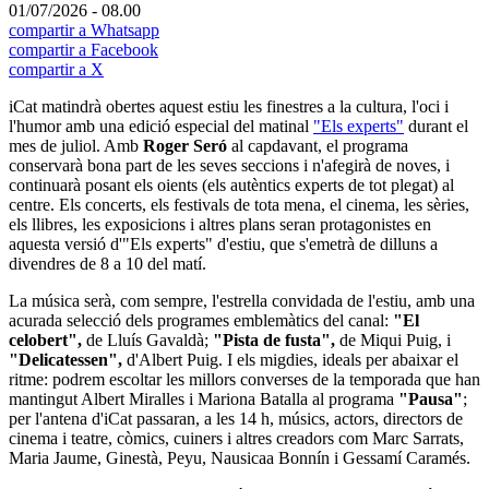
01/07/2026 - 08.00
compartir a Whatsapp
compartir a Facebook
compartir a X
iCat matindrà obertes aquest estiu les finestres a la cultura, l'oci i
l'humor amb una edició especial del matinal
"Els experts"
durant el
mes de juliol. Amb
Roger Seró
al capdavant, el programa
conservarà bona part de les seves seccions i n'afegirà de noves, i
continuarà posant els oients (els autèntics experts de tot plegat) al
centre. Els concerts, els festivals de tota mena, el cinema, les sèries,
els llibres, les exposicions i altres plans seran protagonistes en
aquesta versió d'"Els experts" d'estiu, que s'emetrà de dilluns a
divendres de 8 a 10 del matí.
La música serà, com sempre, l'estrella convidada de l'estiu, amb una
acurada selecció dels programes emblemàtics del canal:
"El
celobert",
de Lluís Gavaldà;
"Pista de fusta",
de Miqui Puig, i
"Delicatessen",
d'Albert Puig. I els migdies, ideals per abaixar el
ritme: podrem escoltar les millors converses de la temporada que han
mantingut Albert Miralles i Mariona Batalla al programa
"Pausa"
;
per l'antena d'iCat passaran, a les 14 h, músics, actors, directors de
cinema i teatre, còmics, cuiners i altres creadors com Marc Sarrats,
Maria Jaume, Ginestà, Peyu, Nausicaa Bonnín i Gessamí Caramés.