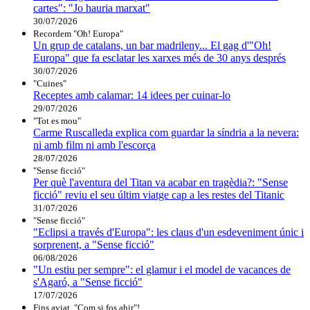
cartes": "Jo hauria marxat"
30/07/2026
Recordem "Oh! Europa"
Un grup de catalans, un bar madrileny... El gag d'"Oh!
Europa" que fa esclatar les xarxes més de 30 anys després
30/07/2026
"Cuines"
Receptes amb calamar: 14 idees per cuinar-lo
29/07/2026
"Tot es mou"
Carme Ruscalleda explica com guardar la síndria a la nevera:
ni amb film ni amb l'escorça
28/07/2026
"Sense ficció"
Per què l'aventura del Titan va acabar en tragèdia?: "Sense
ficció" reviu el seu últim viatge cap a les restes del Titanic
31/07/2026
"Sense ficció"
"Eclipsi a través d'Europa": les claus d'un esdeveniment únic i
sorprenent, a "Sense ficció"
06/08/2026
"Un estiu per sempre": el glamur i el model de vacances de
s'Agaró, a "Sense ficció"
17/07/2026
Fins aviat, "Com si fos ahir"!