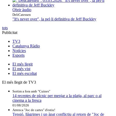
Obrir àudio
DeliCatessen
"It's never over", la pel·li definitiva de Jeff Buckley
tots
Publicitat
TV3
Catalunya Ràdio
Notícies
Esports
El
més llegit
El
més vist
El
més escoltat
El més llegit de TV3
Sortim a fora amb "Cuines"
14 receptes de pícnic per menjar a la platja, al parc o al
cinema a la fresca
01/08/2026
Arrenca "Joc de cartes" d'estiu!
Tensió, llàgrimes i un àpat conflictiu al retorn de "Joc de