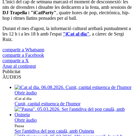
L'inici del cap de setmana marcarà el moment de desconnexió: les
nits de divendres i dissabte les dedicarem a la festa, amb sessions de
DJ Trapella
i
"iCatParty"
, quatre hores de pop, electrònica, hip-
hop i ritmes llatins pensades per al ball.
Durant el mes d'agost, la informació cultural arribarà puntualment a
les 12 h i a les 18 h amb l'espai
"iCat al dia"
, a càrrec de Sergi
Ruiz.
compartir a Whatsapp
compartir a Facebook
compartir a X
Anar al contingut
Publicitat
ÀUDIOS
Obrir àudio
iCat al dia
Cunit, capital estiuenca de l'humor
Obrir àudio
Pausa
Ser l'antidiva del pop català, amb Ouineta