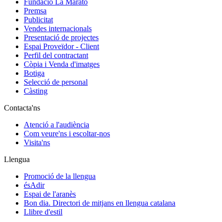
Fundació La Marató
Premsa
Publicitat
Vendes internacionals
Presentació de projectes
Espai Proveïdor - Client
Perfil del contractant
Còpia i Venda d'imatges
Botiga
Selecció de personal
Càsting
Contacta'ns
Atenció a l'audiència
Com veure'ns i escoltar-nos
Visita'ns
Llengua
Promoció de la llengua
ésAdir
Espai de l'aranès
Bon dia. Directori de mitjans en llengua catalana
Llibre d'estil