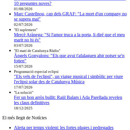
10 preguntes noves?
01/08/2026
Marc Castellnou, cap dels GRAF: "La mort d'un company no
se supera mai"
02/07/2026
"El suplement"
Mercè Arànega: "Si l'amor truca a la porta, li diré que el meu
marit no hi és"
03/07/2026
"El matí de Catalunya Ràdio"
Àngels Gonyalons: "Els que avui t'afalaguen ahir potser se'n
fotien"
15/07/2026
Programació especial eclipsi
"Els vels de l'eclipsi", un viatge musical i simbòlic per viure
l'eclipsi solar des de Catalunya Música
17/07/2026
"La solució"
Fer un bon arròs bullit: Raül Balam i Ada Parellada revelen
les claus definitives
18/12/2025
El més llegit de Notícies
Alerta per temps violent: les fortes pluges i pedregades