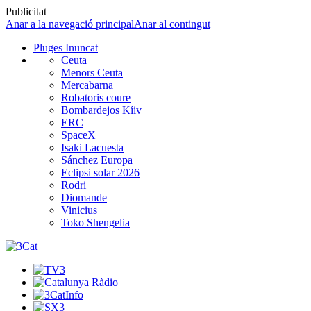
Publicitat
Anar a la navegació principal
Anar al contingut
Pluges Inuncat
Ceuta
Menors Ceuta
Mercabarna
Robatoris coure
Bombardejos Kíiv
ERC
SpaceX
Isaki Lacuesta
Sánchez Europa
Eclipsi solar 2026
Rodri
Diomande
Vinicius
Toko Shengelia