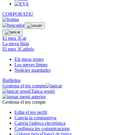
CORPORATIU
El meu 3Cat
La meva llista
El meu 3CatInfo
Els meus temes
Les meves firmes
Notícies guardades
Butlletins
Gestiona el teu compte
Tanca sessió
Gestiona el teu compte
Edita el teu perfil
Canvia la contrasenya
Canvia l'adreça electrònica
Configura les comunicacions
Dona't de baixa