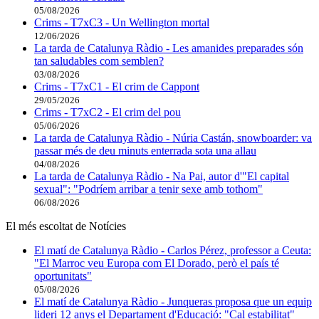
05/08/2026
Crims - T7xC3 - Un Wellington mortal
12/06/2026
La tarda de Catalunya Ràdio - Les amanides preparades són
tan saludables com semblen?
03/08/2026
Crims - T7xC1 - El crim de Cappont
29/05/2026
Crims - T7xC2 - El crim del pou
05/06/2026
La tarda de Catalunya Ràdio - Núria Castán, snowboarder: va
passar més de deu minuts enterrada sota una allau
04/08/2026
La tarda de Catalunya Ràdio - Na Pai, autor d'"El capital
sexual": "Podríem arribar a tenir sexe amb tothom"
06/08/2026
El més escoltat de Notícies
El matí de Catalunya Ràdio - Carlos Pérez, professor a Ceuta:
"El Marroc veu Europa com El Dorado, però el país té
oportunitats"
05/08/2026
El matí de Catalunya Ràdio - Junqueras proposa que un equip
lideri 12 anys el Departament d'Educació: "Cal estabilitat"