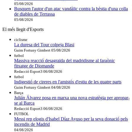
05/08/2026
Busquen l'autor d'un atac vandàlic contra la bèstia d'una colla
de diables de Terrassa
05/08/2026
El més llegit d'Esports
ciclisme
La duresa del Tour colpeja Blasi
Guim Fortuny Gimbert
05/08/2026
futbol
Massiva reacció desagraïda del madridisme al faraònic
fitxatge de Diomande
Redacció Esport3
06/08/2026
futbol
Indigestió de cireres en l'amistós d'estiu de les quatre parts
Guim Fortuny Gimbert
04/08/2026
Barça
Julián Álvarez posa en marxa una nova estratègia per apropar-
se al Barça
Redacció Esport3
06/08/2026
FUTBOL
Messi rep elogis d'Isabel Díaz Ayuso per la seva donació pels
incendis de Madrid
04/08/2026