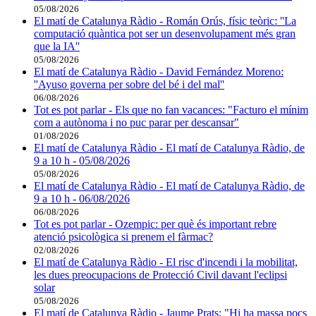
05/08/2026
El matí de Catalunya Ràdio - Román Orús, físic teòric: ''La
computació quàntica pot ser un desenvolupament més gran
que la IA''
05/08/2026
El matí de Catalunya Ràdio - David Fernández Moreno:
''Ayuso governa per sobre del bé i del mal''
06/08/2026
Tot es pot parlar - Els que no fan vacances: "Facturo el mínim
com a autònoma i no puc parar per descansar"
01/08/2026
El matí de Catalunya Ràdio - El matí de Catalunya Ràdio, de
9 a 10 h - 05/08/2026
05/08/2026
El matí de Catalunya Ràdio - El matí de Catalunya Ràdio, de
9 a 10 h - 06/08/2026
06/08/2026
Tot es pot parlar - Ozempic: per què és important rebre
atenció psicològica si prenem el fàrmac?
02/08/2026
El matí de Catalunya Ràdio - El risc d'incendi i la mobilitat,
les dues preocupacions de Protecció Civil davant l'eclipsi
solar
05/08/2026
El matí de Catalunya Ràdio - Jaume Prats: "Hi ha massa pocs