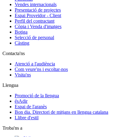
Vendes internacionals
Presentació de projectes
Espai Proveïdor - Client
Perfil del contractant
Còpia i Venda d'imatges
Botiga
Selecció de personal
Càsting
Contacta'ns
Atenció a l'audiència
Com veure'ns i escoltar-nos
Visita'ns
Llengua
Promoció de la llengua
ésAdir
Espai de l'aranès
Bon dia. Directori de mitjans en llengua catalana
Llibre d'estil
Troba'ns a