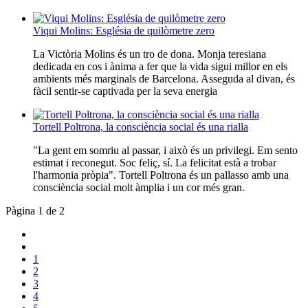
Viqui Molins: Església de quilòmetre zero
La Victòria Molins és un tro de dona. Monja teresiana
dedicada en cos i ànima a fer que la vida sigui millor en els
ambients més marginals de Barcelona. Asseguda al divan, és
fàcil sentir-se captivada per la seva energia
Tortell Poltrona, la consciència social és una rialla
"La gent em somriu al passar, i això és un privilegi. Em sento
estimat i reconegut. Soc feliç, sí. La felicitat està a trobar
l'harmonia pròpia". Tortell Poltrona és un pallasso amb una
consciència social molt àmplia i un cor més gran.
Pàgina 1 de 2
1
2
3
4