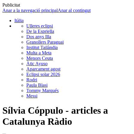
Publicitat
Anar a la navegació principal
Anar al contingut
Itàlia
Ulleres eclipsi
De la Espriella
Dos anys Illa
Granollers Paraguai
Institut Tailàndia
Multa a Meta
Menors Ceuta
Àtic Ayuso
Aparcament agost
Eclipsi solar 2026
Rodri
Paula Blasi
Tommy Marqués
Messi
Sílvia Cóppulo - articles a
Catalunya Ràdio