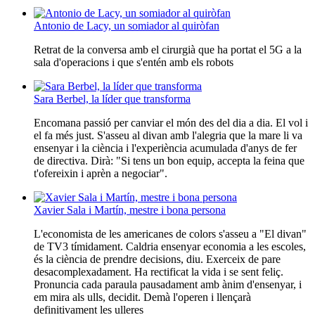
Antonio de Lacy, un somiador al quiròfan
Retrat de la conversa amb el cirurgià que ha portat el 5G a la
sala d'operacions i que s'entén amb els robots
Sara Berbel, la líder que transforma
Encomana passió per canviar el món des del dia a dia. El vol i
el fa més just. S'asseu al divan amb l'alegria que la mare li va
ensenyar i la ciència i l'experiència acumulada d'anys de fer
de directiva. Dirà: "Si tens un bon equip, accepta la feina que
t'ofereixin i aprèn a negociar".
Xavier Sala i Martín, mestre i bona persona
L'economista de les americanes de colors s'asseu a "El divan"
de TV3 tímidament. Caldria ensenyar economia a les escoles,
és la ciència de prendre decisions, diu. Exerceix de pare
desacomplexadament. Ha rectificat la vida i se sent feliç.
Pronuncia cada paraula pausadament amb ànim d'ensenyar, i
em mira als ulls, decidit. Demà l'operen i llençarà
definitivament les ulleres