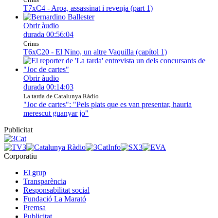
T7xC4 - Aroa, assassinat i revenja (part 1)
Obrir àudio
durada
00:56:04
Crims
T6xC20 - El Nino, un altre Vaquilla (capítol 1)
Obrir àudio
durada
00:14:03
La tarda de Catalunya Ràdio
"Joc de cartes": "Pels plats que es van presentar, hauria
merescut guanyar jo"
Publicitat
Corporatiu
El grup
Transparència
Responsabilitat social
Fundació La Marató
Premsa
Publicitat