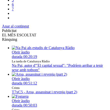
5
6
7
Anar al contingut
Publicitat
EL MÉS ESCOLTAT
Rànquing
Obrir àudio
durada
00:20:19
La tarda de Catalunya Ràdio
Na Pai, autor d'"El capital sexual": "Podríem arribar a tenir
sexe amb tothom"
Obrir àudio
durada
00:51:12
Crims
T7xC5 - Aroa, assassinat i revenja (part 2)
Obrir àudio
durada
00:50:03
Crims