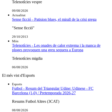
Telenotícies vespre
09/08/2026
Actualitat
Sense ficció - Patision blues, el mirall de la crisi grega
"Sense ficció"
29/10/2013
Món
Telenotícies - Les onades de calor extrema i la manca de
pluges provoquen una greu sequera a Europa
Telenotícies migdia
06/08/2026
El més vist d'Esports
Esports
Futbol - Resum del Triangular Udine: Udinese - FC
Barcelona (1-0) / Pretemporada 2026-27
Resums Futbol Altres (3CAT)
08/08/2026