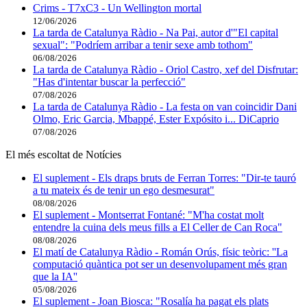
Crims - T7xC3 - Un Wellington mortal
12/06/2026
La tarda de Catalunya Ràdio - Na Pai, autor d'"El capital
sexual": "Podríem arribar a tenir sexe amb tothom"
06/08/2026
La tarda de Catalunya Ràdio - Oriol Castro, xef del Disfrutar:
"Has d'intentar buscar la perfecció"
07/08/2026
La tarda de Catalunya Ràdio - La festa on van coincidir Dani
Olmo, Eric Garcia, Mbappé, Ester Expósito i... DiCaprio
07/08/2026
El més escoltat de Notícies
El suplement - Els draps bruts de Ferran Torres: "Dir-te tauró
a tu mateix és de tenir un ego desmesurat"
08/08/2026
El suplement - Montserrat Fontané: "M'ha costat molt
entendre la cuina dels meus fills a El Celler de Can Roca"
08/08/2026
El matí de Catalunya Ràdio - Román Orús, físic teòric: ''La
computació quàntica pot ser un desenvolupament més gran
que la IA''
05/08/2026
El suplement - Joan Biosca: "Rosalía ha pagat els plats