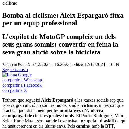
ciclisme
Bomba al ciclisme: Aleix Espargaró fitxa
per un equip professional
L'expilot de MotoGP compleix un dels
seus grans somnis: convertir en feina la
seva gran afició sobre la bicicleta
12/12/2024 - 16.26
Actualitzat
12/12/2024 - 16.39
Redacció Esport3
Segueix-nos a
compartir a Whatsapp
compartir a Facebook
compartir a X
Tothom que segueixi
Aleix Espargaró
a les xarxes socials sap que
la seva gran afició no són les motos, sinó el
ciclisme
, un esport que
practica quotidianament per
les muntanyes d'Andorra
acompanyat de ciclistes professionals
. El Purito Rodríguez, Marc
Soler, Enric Mas... són part de l'exclusiva
"grupeta" d'asfalt
de qui
ha anat aprenent en els últims anys. Pels
camins
, amb la BTT,