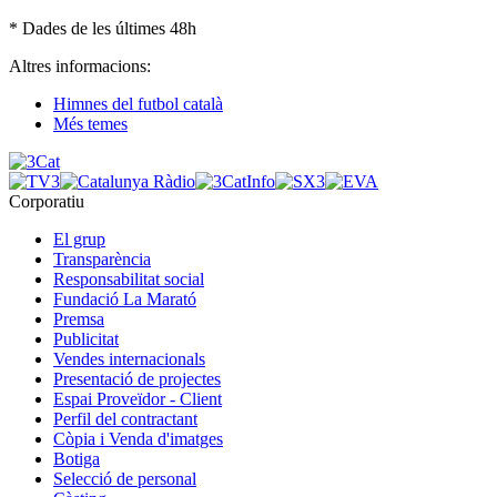
* Dades de les últimes 48h
Altres informacions:
Himnes del futbol català
Més temes
Corporatiu
El grup
Transparència
Responsabilitat social
Fundació La Marató
Premsa
Publicitat
Vendes internacionals
Presentació de projectes
Espai Proveïdor - Client
Perfil del contractant
Còpia i Venda d'imatges
Botiga
Selecció de personal