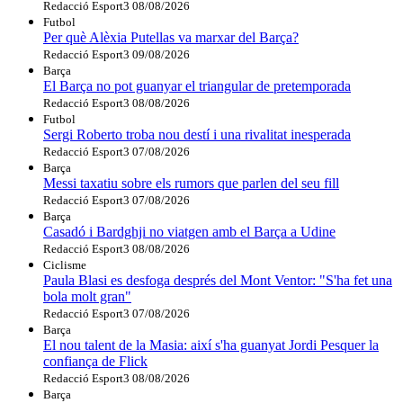
Redacció Esport3
08/08/2026
Futbol
Per què Alèxia Putellas va marxar del Barça?
Redacció Esport3
09/08/2026
Barça
El Barça no pot guanyar el triangular de pretemporada
Redacció Esport3
08/08/2026
Futbol
Sergi Roberto troba nou destí i una rivalitat inesperada
Redacció Esport3
07/08/2026
Barça
Messi taxatiu sobre els rumors que parlen del seu fill
Redacció Esport3
07/08/2026
Barça
Casadó i Bardghji no viatgen amb el Barça a Udine
Redacció Esport3
08/08/2026
Ciclisme
Paula Blasi es desfoga després del Mont Ventor: "S'ha fet una
bola molt gran"
Redacció Esport3
07/08/2026
Barça
El nou talent de la Masia: així s'ha guanyat Jordi Pesquer la
confiança de Flick
Redacció Esport3
08/08/2026
Barça