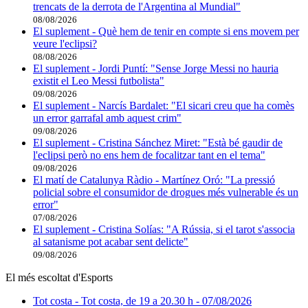
trencats de la derrota de l'Argentina al Mundial"
08/08/2026
El suplement - Què hem de tenir en compte si ens movem per
veure l'eclipsi?
08/08/2026
El suplement - Jordi Puntí: "Sense Jorge Messi no hauria
existit el Leo Messi futbolista"
09/08/2026
El suplement - Narcís Bardalet: "El sicari creu que ha comès
un error garrafal amb aquest crim"
09/08/2026
El suplement - Cristina Sánchez Miret: "Està bé gaudir de
l'eclipsi però no ens hem de focalitzar tant en el tema"
09/08/2026
El matí de Catalunya Ràdio - Martínez Oró: "La pressió
policial sobre el consumidor de drogues més vulnerable és un
error"
07/08/2026
El suplement - Cristina Solías: "A Rússia, si el tarot s'associa
al satanisme pot acabar sent delicte"
09/08/2026
El més escoltat d'Esports
Tot costa - Tot costa, de 19 a 20.30 h - 07/08/2026