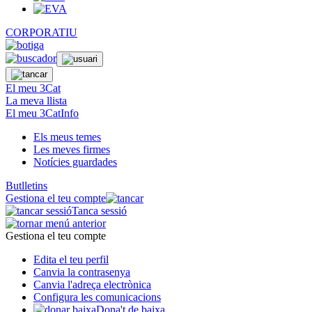
CORPORATIU
El meu 3Cat
La meva llista
El meu 3CatInfo
Els meus temes
Les meves firmes
Notícies guardades
Butlletins
Gestiona el teu compte
Tanca sessió
Gestiona el teu compte
Edita el teu perfil
Canvia la contrasenya
Canvia l'adreça electrònica
Configura les comunicacions
Dona't de baixa