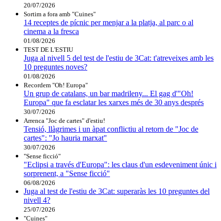
20/07/2026
Sortim a fora amb "Cuines"
14 receptes de pícnic per menjar a la platja, al parc o al
cinema a la fresca
01/08/2026
TEST DE L'ESTIU
Juga al nivell 5 del test de l'estiu de 3Cat: t'atreveixes amb les
10 preguntes noves?
01/08/2026
Recordem "Oh! Europa"
Un grup de catalans, un bar madrileny... El gag d'"Oh!
Europa" que fa esclatar les xarxes més de 30 anys després
30/07/2026
Arrenca "Joc de cartes" d'estiu!
Tensió, llàgrimes i un àpat conflictiu al retorn de "Joc de
cartes": "Jo hauria marxat"
30/07/2026
"Sense ficció"
"Eclipsi a través d'Europa": les claus d'un esdeveniment únic i
sorprenent, a "Sense ficció"
06/08/2026
Juga al test de l'estiu de 3Cat: superaràs les 10 preguntes del
nivell 4?
25/07/2026
"Cuines"