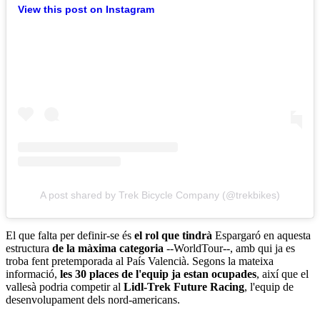
View this post on Instagram
A post shared by Trek Bicycle Company (@trekbikes)
El que falta per definir-se és
el rol que tindrà
Espargaró en aquesta
estructura
de la màxima categoria
--WorldTour--, amb qui ja es
troba fent pretemporada al País Valencià. Segons la mateixa
informació,
les 30 places de l'equip ja estan ocupades
, així que el
vallesà podria competir al
Lidl-Trek Future Racing
, l'equip de
desenvolupament dels nord-americans.