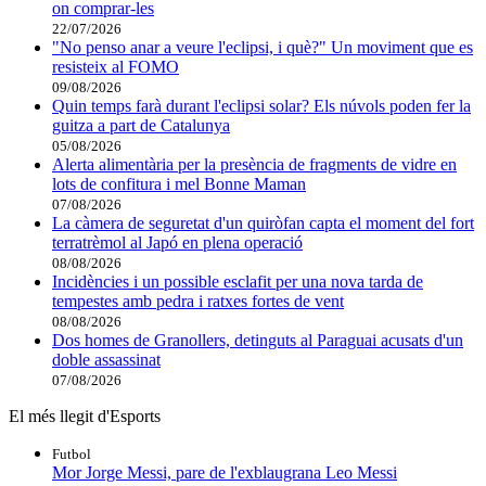
on comprar-les
22/07/2026
"No penso anar a veure l'eclipsi, i què?" Un moviment que es
resisteix al FOMO
09/08/2026
Quin temps farà durant l'eclipsi solar? Els núvols poden fer la
guitza a part de Catalunya
05/08/2026
Alerta alimentària per la presència de fragments de vidre en
lots de confitura i mel Bonne Maman
07/08/2026
La càmera de seguretat d'un quiròfan capta el moment del fort
terratrèmol al Japó en plena operació
08/08/2026
Incidències i un possible esclafit per una nova tarda de
tempestes amb pedra i ratxes fortes de vent
08/08/2026
Dos homes de Granollers, detinguts al Paraguai acusats d'un
doble assassinat
07/08/2026
El més llegit d'Esports
Futbol
Mor Jorge Messi, pare de l'exblaugrana Leo Messi