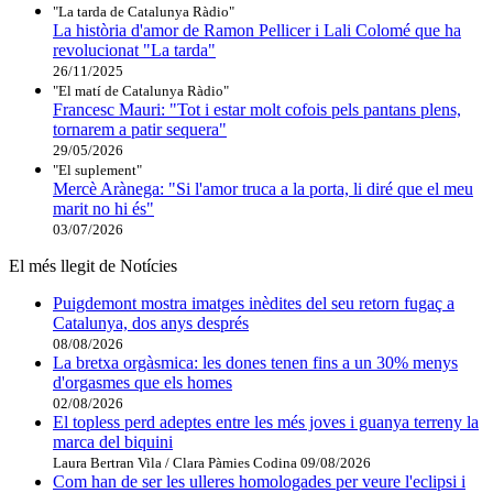
"La tarda de Catalunya Ràdio"
La història d'amor de Ramon Pellicer i Lali Colomé que ha
revolucionat "La tarda"
26/11/2025
"El matí de Catalunya Ràdio"
Francesc Mauri: "Tot i estar molt cofois pels pantans plens,
tornarem a patir sequera"
29/05/2026
"El suplement"
Mercè Arànega: "Si l'amor truca a la porta, li diré que el meu
marit no hi és"
03/07/2026
El més llegit de Notícies
Puigdemont mostra imatges inèdites del seu retorn fugaç a
Catalunya, dos anys després
08/08/2026
La bretxa orgàsmica: les dones tenen fins a un 30% menys
d'orgasmes que els homes
02/08/2026
El topless perd adeptes entre les més joves i guanya terreny la
marca del biquini
Laura Bertran Vila / Clara Pàmies Codina
09/08/2026
Com han de ser les ulleres homologades per veure l'eclipsi i