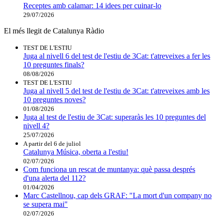
Receptes amb calamar: 14 idees per cuinar-lo
29/07/2026
El més llegit de Catalunya Ràdio
TEST DE L'ESTIU
Juga al nivell 6 del test de l'estiu de 3Cat: t'atreveixes a fer les
10 preguntes finals?
08/08/2026
TEST DE L'ESTIU
Juga al nivell 5 del test de l'estiu de 3Cat: t'atreveixes amb les
10 preguntes noves?
01/08/2026
Juga al test de l'estiu de 3Cat: superaràs les 10 preguntes del
nivell 4?
25/07/2026
A partir del 6 de juliol
Catalunya Música, oberta a l'estiu!
02/07/2026
Com funciona un rescat de muntanya: què passa després
d'una alerta del 112?
01/04/2026
Marc Castellnou, cap dels GRAF: "La mort d'un company no
se supera mai"
02/07/2026