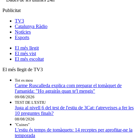
Publicitat
TV3
Catalunya Ràdio
Notícies
Esports
El
més llegit
El
més vist
El
més escoltat
El més llegit de TV3
Tot es mou
Carme Ruscalleda explica com preparar el tomàquet de
l'amanida: "Ho agrairàs quan te'l mengis"
09/08/2026
TEST DE L'ESTIU
Juga al nivell 6 del test de l'estiu de 3Cat: t'atreveixes a fer les
10 preguntes finals?
08/08/2026
"Cuines"
L'estiu és temps de tomàquets: 14 receptes per aprofitar-ne la
temporada