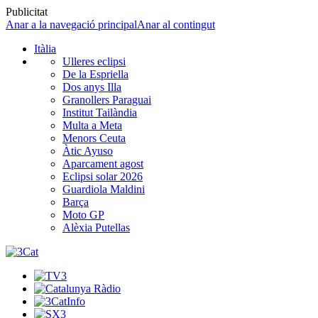
Publicitat
Anar a la navegació principal
Anar al contingut
Itàlia
Ulleres eclipsi
De la Espriella
Dos anys Illa
Granollers Paraguai
Institut Tailàndia
Multa a Meta
Menors Ceuta
Àtic Ayuso
Aparcament agost
Eclipsi solar 2026
Guardiola Maldini
Barça
Moto GP
Alèxia Putellas