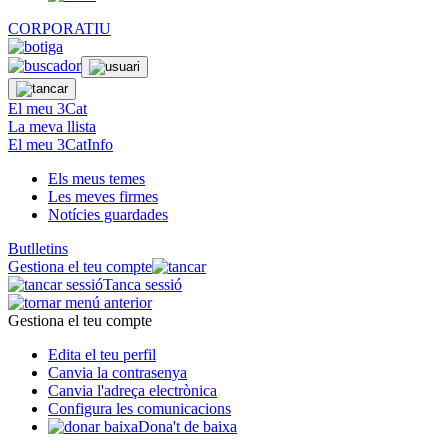
CORPORATIU
El meu 3Cat
La meva llista
El meu 3CatInfo
Els meus temes
Les meves firmes
Notícies guardades
Butlletins
Gestiona el teu compte
Tanca sessió
Gestiona el teu compte
Edita el teu perfil
Canvia la contrasenya
Canvia l'adreça electrònica
Configura les comunicacions
Dona't de baixa