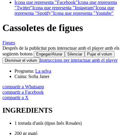
Icona que representa "Facebook"
Icona que representa
"Twitter"
Icona que representa "Instagram"
Icona que
representa "Spotify"
Icona que representa "Youtube"
Cassoletes de figues
Figues
Després de la publicitat pots interactuar amb el player amb els
següents botons
Engegar/Aturar
Silenciar
Pujar el volum
Instruccions per interactuar amb el player
Disminuir el volum
Programa:
La selva
Cuina:
Sofia Janer
compartir a Whatsapp
compartir a Facebook
compartir a X
INGREDIENTS
1 torrada d'anís (tipus Inés Rosales)
200 gr mató