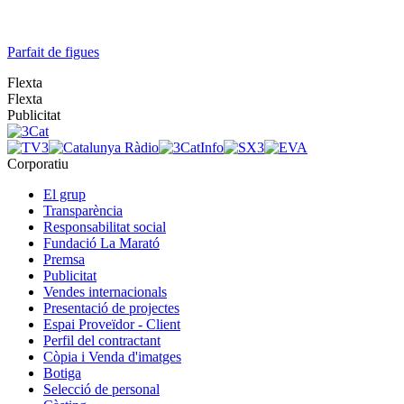
Parfait de figues
Flexta
Flexta
Publicitat
Corporatiu
El grup
Transparència
Responsabilitat social
Fundació La Marató
Premsa
Publicitat
Vendes internacionals
Presentació de projectes
Espai Proveïdor - Client
Perfil del contractant
Còpia i Venda d'imatges
Botiga
Selecció de personal