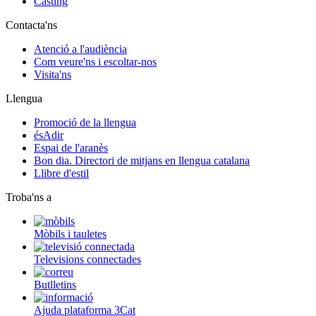
Càsting
Contacta'ns
Atenció a l'audiència
Com veure'ns i escoltar-nos
Visita'ns
Llengua
Promoció de la llengua
ésAdir
Espai de l'aranès
Bon dia. Directori de mitjans en llengua catalana
Llibre d'estil
Troba'ns a
Mòbils i tauletes
Televisions connectades
Butlletins
Ajuda plataforma 3Cat