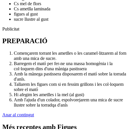
Cs mel de flors
Cs ametlla laminada
figues al gust
sucre llustre al gust
Publicitat
PREPARACIÓ
Començarem torrant les ametlles o les caramel·litzarem al forn
amb una mica de sucre.
Barregem el mató per fer-ne una massa homogènia i la
col·loquem dins d'una màniga pastissera
Amb la mànega pastissera disposarem el mató sobre la torrada
d'anís.
Tallarem les figues com si en fessim grillons i les col·loquem
sobre el mató
Hi afegim les ametlles i la mel (al gust)
Amb l'ajuda d'un colador, espolvorejarem una mica de sucre
llustre sobre la torradqa d'anís
Anar al contingut
Més receptes amb Figues