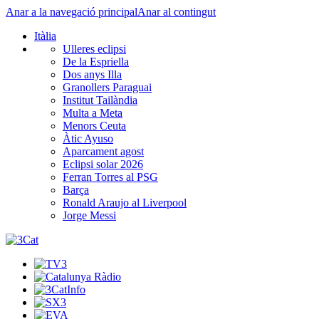
Anar a la navegació principal
Anar al contingut
Itàlia
Ulleres eclipsi
De la Espriella
Dos anys Illa
Granollers Paraguai
Institut Tailàndia
Multa a Meta
Menors Ceuta
Àtic Ayuso
Aparcament agost
Eclipsi solar 2026
Ferran Torres al PSG
Barça
Ronald Araujo al Liverpool
Jorge Messi