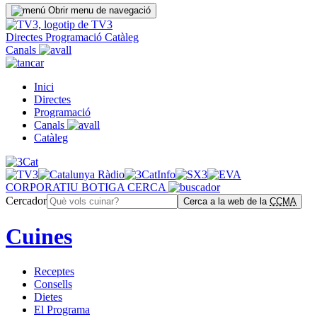
Obrir menu de navegació
Directes
Programació
Catàleg
Canals
Inici
Directes
Programació
Canals
Catàleg
CORPORATIU
BOTIGA
CERCA
Cercador
Cerca a la web de la
CCMA
Cuines
Receptes
Consells
Dietes
El Programa