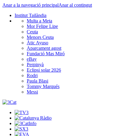
Anar a la navegació principal
Anar al contingut
Institut Tailàndia
Multa a Meta
Mor Felipe Lipe
Ceuta
Menors Ceuta
Àtic Ayuso
Aparcament agost
Fundació Mas Miró
eBay
Perpinyà
Eclipsi solar 2026
Rodri
Paula Blasi
Tommy Marqués
Messi