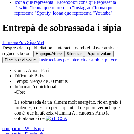
Icona que representa "Facebook"
Icona que representa
"Twitter"
Icona que representa "Instagram"
Icona que
representa "Spotify"
Icona que representa "Youtube"
Entrepà de sobrassada i sípia
Llimona
Porc
Sípia
Mel
Després de la publicitat pots interactuar amb el player amb els
següents botons
Engegar/Aturar
Silenciar
Pujar el volum
Instruccions per interactuar amb el player
Disminuir el volum
Cuina:
Arnau París
Dificultat:
Baixa
Temps:
Menys de 30 minuts
Informació nutricional
-
Obre
La sobrassada és un aliment molt energètic, ric en greix i
proteïnes, i destaca per la quantitat de pebre vermell que
conté, que hi afegeix vitamina A i carotens.
Amb la
col·laboració de:
compartir a Whatsapp
compartir a Facebook