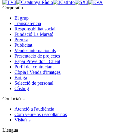
Corporatiu
El grup
Transparència
Responsabilitat social
Fundació La Marató
Premsa
Publicitat
Vendes internacionals
Presentació de projectes
Espai Proveïdor - Client
Perfil del contractant
Còpia i Venda d'imatges
Botiga
Selecció de personal
Càsting
Contacta'ns
Atenció a l'audiència
Com veure'ns i escoltar-nos
Visita'ns
Llengua