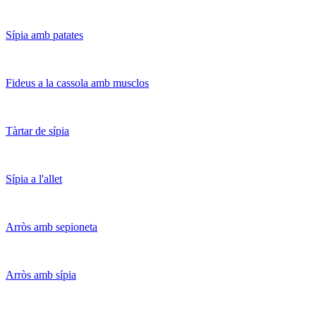
Sípia amb patates
Fideus a la cassola amb musclos
Tàrtar de sípia
Sípia a l'allet
Arròs amb sepioneta
Arròs amb sípia