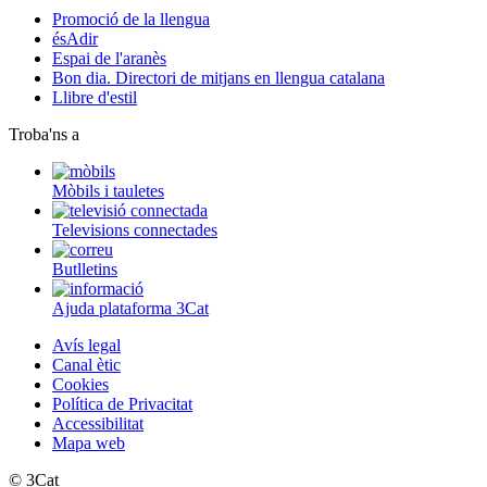
Promoció de la llengua
ésAdir
Espai de l'aranès
Bon dia. Directori de mitjans en llengua catalana
Llibre d'estil
Troba'ns a
Mòbils i tauletes
Televisions connectades
Butlletins
Ajuda plataforma 3Cat
Avís legal
Canal ètic
Cookies
Política de Privacitat
Accessibilitat
Mapa web
© 3Cat