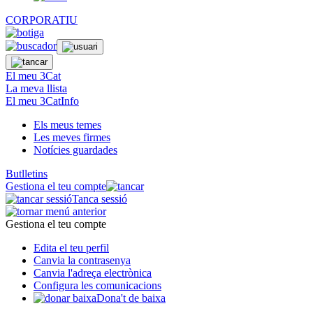
CORPORATIU
El meu 3Cat
La meva llista
El meu 3CatInfo
Els meus temes
Les meves firmes
Notícies guardades
Butlletins
Gestiona el teu compte
Tanca sessió
Gestiona el teu compte
Edita el teu perfil
Canvia la contrasenya
Canvia l'adreça electrònica
Configura les comunicacions
Dona't de baixa