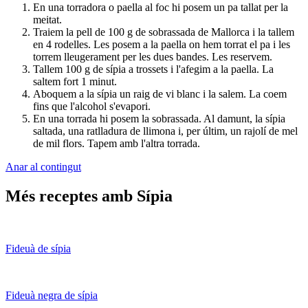
En una torradora o paella al foc hi posem un pa tallat per la
meitat.
Traiem la pell de 100 g de sobrassada de Mallorca i la tallem
en 4 rodelles. Les posem a la paella on hem torrat el pa i les
torrem lleugerament per les dues bandes. Les reservem.
Tallem 100 g de sípia a trossets i l'afegim a la paella. La
saltem fort 1 minut.
Aboquem a la sípia un raig de vi blanc i la salem. La coem
fins que l'alcohol s'evapori.
En una torrada hi posem la sobrassada. Al damunt, la sípia
saltada, una ratlladura de llimona i, per últim, un rajolí de mel
de mil flors. Tapem amb l'altra torrada.
Anar al contingut
Més receptes amb Sípia
Fideuà de sípia
Fideuà negra de sípia