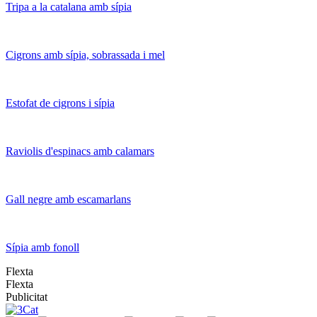
Tripa a la catalana amb sípia
Cigrons amb sípia, sobrassada i mel
Estofat de cigrons i sípia
Raviolis d'espinacs amb calamars
Gall negre amb escamarlans
Sípia amb fonoll
Flexta
Flexta
Publicitat