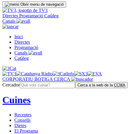
Obrir menu de navegació
Directes
Programació
Catàleg
Canals
Inici
Directes
Programació
Canals
Catàleg
CORPORATIU
BOTIGA
CERCA
Cercador
Cerca a la web de la
CCMA
Cuines
Receptes
Consells
Dietes
El Programa