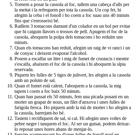
Tornem a posar la cassola al foc, tallem una cabeça d'alls per
la meitat i la refreguem per tota la cassola. Un cop fet, hi
afegim la ceba i el fonoll i ho coem a foc suau uns 40 minuts
fins que s'enrosseixi bé.
Ratllem 3 tomacons damunt d'un colador en un bol per evitar
que hi caiguin llavors o trossos de pell. Apugem el foc de la
cassola, aboquem la polpa dels tomacons i ho reduïm uns
minuts.
Quan els tomacons han reduït, afegim un raig de vi ranci i un
de conyac i deixem evaporar l'alcohol.
Posem a escalfar un litre i mig de fumet de crustacis i mentre
s'escalfa, abaixem el foc de la cassola i hi aboquem la sípia
reservada.
Piquem les fulles de 5 tiges de julivert, les afegim a la cassola
amb un polsim de sal.
Quan el fumet està calent, l'aboquem a la cassola, la mig
tapem i coem a foc baix 50 minuts.
Quan han passat els 50 minuts, fem una picada posant en un
morter un grapat de nous, un filet d'anxova i unes fulles de
farigola fresca. Ho piquem amb la mà de morter i ho afegim a
la cassola, barrejant-ho bé.
Tastem i rectifiquem de sal, si cal. Hi afegim unes voltes de
pebre negre i tanquem el foc. Al ser un guisat, podem deixar-
lo reposar unes hores abans de menjar-lo.
Servim acompanyant-ho d'unes fulles de fonoll marí en