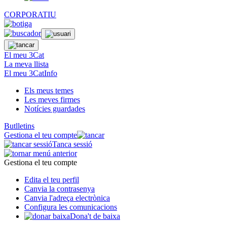
CORPORATIU
El meu 3Cat
La meva llista
El meu 3CatInfo
Els meus temes
Les meves firmes
Notícies guardades
Butlletins
Gestiona el teu compte
Tanca sessió
Gestiona el teu compte
Edita el teu perfil
Canvia la contrasenya
Canvia l'adreça electrònica
Configura les comunicacions
Dona't de baixa