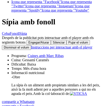
Icona que representa "Facebook"
Icona que representa
"Twitter"
Icona que representa "Instagram"
Icona que
representa "Spotify"
Icona que representa "Youtube"
Sípia amb fonoll
Ceba
Fonoll
Sípia
Després de la publicitat pots interactuar amb el player amb els
següents botons
Engegar/Aturar
Silenciar
Pujar el volum
Instruccions per interactuar amb el player
Disminuir el volum
Programa:
Cuines amb Marc Ribas
Cuina:
Gessamí Caramés
Dificultat:
Baixa
Temps:
Més d'una hora
Informació nutricional
-
Obre
La sípia és un aliment amb propietats similars a les del peix,
això la fa molt adient per a aquelles persones a qui no els
agrada el peix.
Amb la col·laboració de:
compartir a Whatsapp
compartir a Facebook