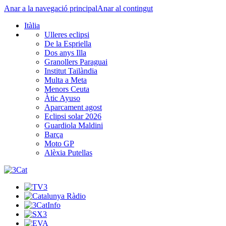
Anar a la navegació principal
Anar al contingut
Itàlia
Ulleres eclipsi
De la Espriella
Dos anys Illa
Granollers Paraguai
Institut Tailàndia
Multa a Meta
Menors Ceuta
Àtic Ayuso
Aparcament agost
Eclipsi solar 2026
Guardiola Maldini
Barça
Moto GP
Alèxia Putellas