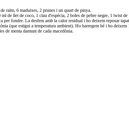
ns de raïm, 6 maduixes, 2 prunes i un quart de pinya.
l de llet de coco, 1 clau d'espècia, 2 boles de pebre negre, 1 twist de
ca per fondre. La desfem amb la calor residual i ho deixem reposar tapa
ònia (que estigui a temperatura ambient). Ho barregem bé i ho deixem 
ulles de menta damunt de cada macedònia.