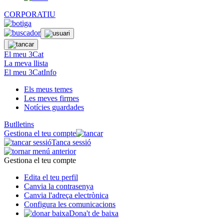
CORPORATIU
El meu 3Cat
La meva llista
El meu 3CatInfo
Els meus temes
Les meves firmes
Notícies guardades
Butlletins
Gestiona el teu compte
Tanca sessió
Gestiona el teu compte
Edita el teu perfil
Canvia la contrasenya
Canvia l'adreça electrònica
Configura les comunicacions
Dona't de baixa