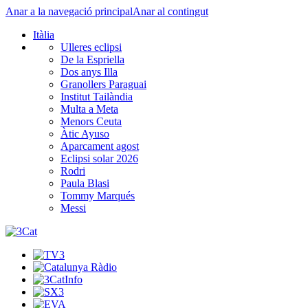
Anar a la navegació principal
Anar al contingut
Itàlia
Ulleres eclipsi
De la Espriella
Dos anys Illa
Granollers Paraguai
Institut Tailàndia
Multa a Meta
Menors Ceuta
Àtic Ayuso
Aparcament agost
Eclipsi solar 2026
Rodri
Paula Blasi
Tommy Marqués
Messi