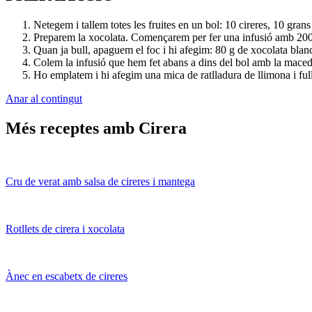
Netegem i tallem totes les fruites en un bol: 10 cireres, 10 gra
Preparem la xocolata. Començarem per fer una infusió amb 200 m
Quan ja bull, apaguem el foc i hi afegim: 80 g de xocolata blan
Colem la infusió que hem fet abans a dins del bol amb la maced
Ho emplatem i hi afegim una mica de ratlladura de llimona i f
Anar al contingut
Més receptes amb Cirera
Cru de verat amb salsa de cireres i mantega
Rotllets de cirera i xocolata
Ànec en escabetx de cireres