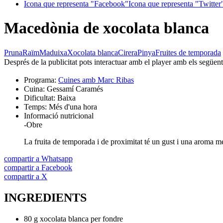
Icona que representa "Facebook"
Icona que representa "Twitter
Macedònia de xocolata blanca
Pruna
Raïm
Maduixa
Xocolata blanca
Cirera
Pinya
Fruites de temporada
Després de la publicitat pots interactuar amb el player amb els següen
Programa:
Cuines amb Marc Ribas
Cuina:
Gessamí Caramés
Dificultat:
Baixa
Temps:
Més d'una hora
Informació nutricional
-
Obre
La fruita de temporada i de proximitat té un gust i una aroma més
compartir a Whatsapp
compartir a Facebook
compartir a X
INGREDIENTS
80 g xocolata blanca per fondre