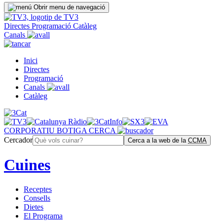
Obrir menu de navegació
Directes
Programació
Catàleg
Canals
Inici
Directes
Programació
Canals
Catàleg
CORPORATIU
BOTIGA
CERCA
Cercador
Cerca a la web de la
CCMA
Cuines
Receptes
Consells
Dietes
El Programa