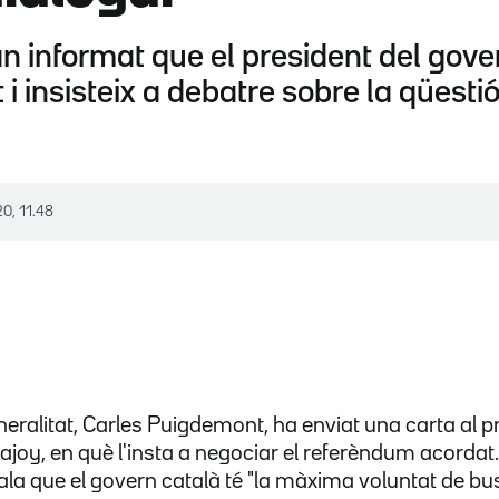
n informat que el president del gov
i insisteix a debatre sobre la qüesti
20, 11.48
neralitat, Carles Puigdemont, ha enviat una carta al p
joy, en què l'insta a negociar el referèndum acordat.
a que el govern català té "la màxima voluntat de bu