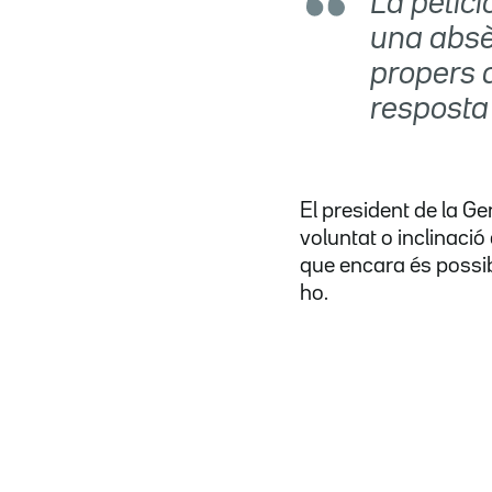
La petici
una absè
propers 
resposta
El president de la G
voluntat o inclinaci
que encara és possibl
ho.