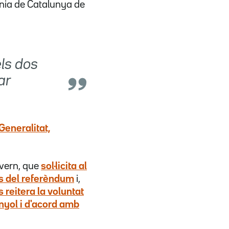
ania de Catalunya de
ls dos
ar
Generalitat,
overn, que
sol·licita al
ns del referèndum
i,
s reitera la voluntat
yol i d'acord amb