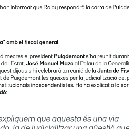
 han informat que Rajoy respondrà la carta de Puigd
ia" amb el fiscal general
dimecres el president
Puigdemont
s'ha reunit duran
 de l'Estat,
José Manuel Maza
al Palau de la Generali
est dijous s'hi celebrarà la reunió de la
Junta de Fis
de Puigdemont les queixes per la judicialització del 
institucionals independentistes. Ho ha explicat a la sor
ndó
:
xpliquem que aquesta és una via
a, la de judicialitzar una qüestió qu