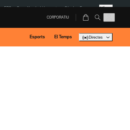
Més
ERC
SpaceX
Isaki Lacuesta
Sánchez Europa
CORPORATIU
Esports
El Temps
Directes