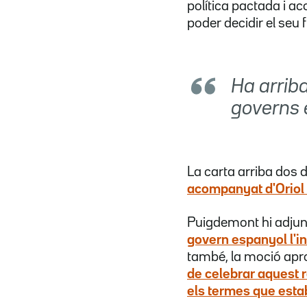
política pactada i a
poder decidir el seu f
Ha arrib
governs 
La carta arriba dos 
acompanyat d'Oriol 
Puigdemont hi adjunt
govern espanyol l'in
també, la moció apr
de celebrar aquest 
els termes que esta