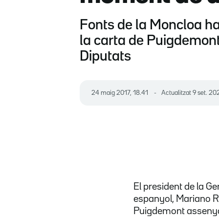
Fonts de la Moncloa ha
la carta de Puigdemont 
Diputats
24 maig 2017, 18.41
Actualitzat
9 set. 20
El president de la Ge
espanyol, Mariano Ra
Puigdemont assenyal