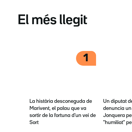
El més llegit
1
La història desconeguda de
Un diputat d
Marivent, el palau que va
denuncia un 
sortir de la fortuna d'un veí de
Jonquera per
Sort
"humiliat" pe