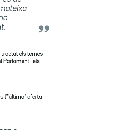
a mateixa
ho
t.
n tractat els temes
l Parlament i els
 l'"última" oferta