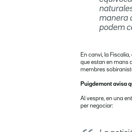
naturales
manera q
podem com
En canvi, la Fiscalia
que estan en mans de 
membres sobiraniste
Puigdemont avisa que
Al vespre, en una en
per negociar: