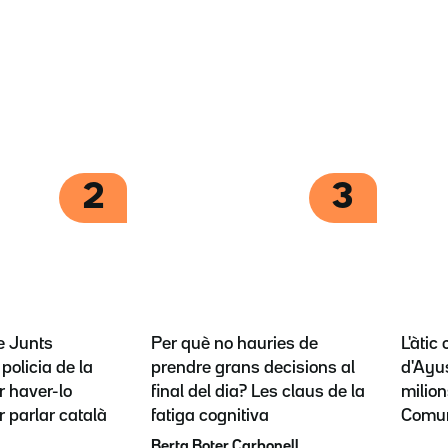
2
3
e Junts
Per què no hauries de
L'àtic
policia de la
prendre grans decisions al
d'Ayus
 haver-lo
final del dia? Les claus de la
milion
r parlar català
fatiga cognitiva
Comun
Berta Boter Carbonell