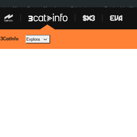
euta
Menors Ceuta
Mercabarna
Robatoris coure
Bombardejos Kíiv
 3CatInfo
Explora