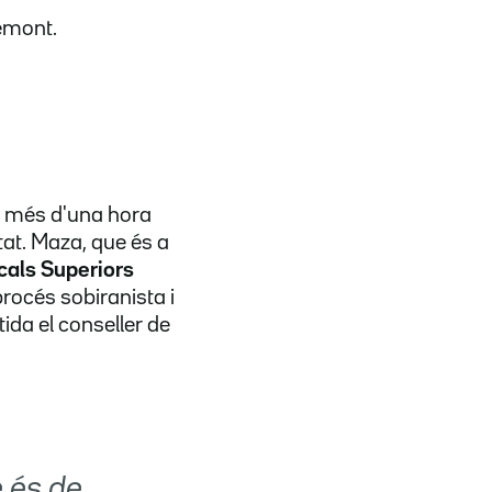
emont.
t més d'una hora
tat. Maza, que és a
cals Superiors
procés sobiranista i
tida el conseller de
e és de