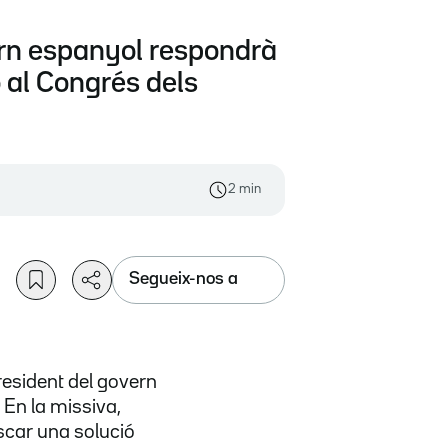
ern espanyol respondrà
ó al Congrés dels
2 min
Segueix-nos a
resident del govern
 En la missiva,
scar una solució