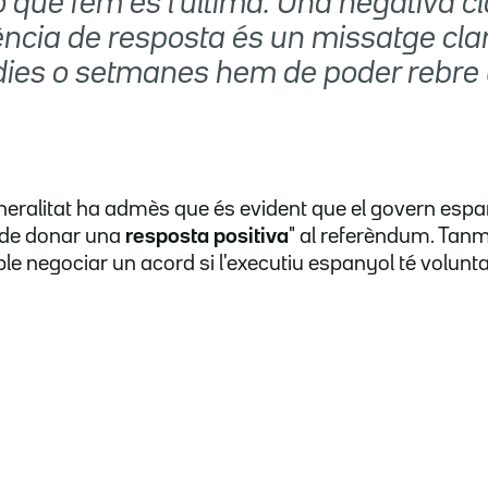
ó que fem és l'última. Una negativa cl
ncia de resposta és un missatge clar
dies o setmanes hem de poder rebre
eneralitat ha admès que és evident que el govern espa
ó de donar una
resposta positiva
" al referèndum. Tanm
e negociar un acord si l'executiu espanyol té voluntat