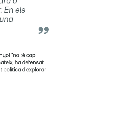
ara o
. En els
 una
nyol "no té cap
ateix, ha defensat
 política d'explorar-