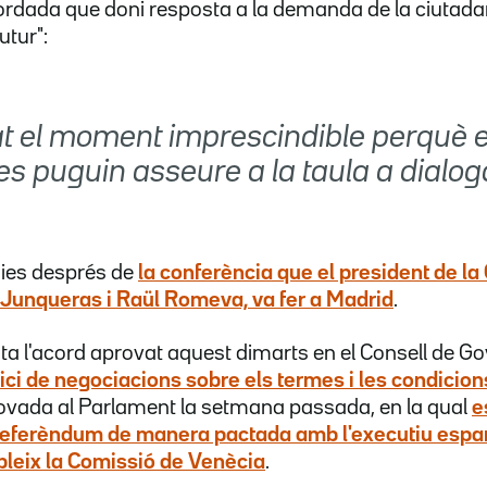
cordada que doni resposta a la demanda de la ciutad
utur":
at el moment imprescindible perquè e
es puguin asseure a la taula a dialog
dies després de
la conferència que el president de la 
Junqueras i Raül Romeva, va fer a Madrid
.
a l'acord aprovat aquest dimarts en el Consell de G
ici de negociacions sobre els termes i les condicio
ovada al Parlament la setmana passada, en la qual
e
referèndum de manera pactada amb l'executiu espan
bleix la Comissió de Venècia
.