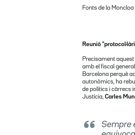
Fonts de la Moncloa
Reunió "protocol·làr
Precisament aquest 
amb el fiscal general
Barcelona perquè aqu
autonòmics, ha rebut 
de polítics i càrrecs 
Justícia,
Carles Mu
Sempre e
equivocad