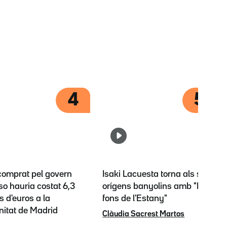
4
5
 comprat pel govern
Isaki Lacuesta torna als seus
o hauria costat 6,3
orígens banyolins amb "El
s d'euros a la
fons de l'Estany"
itat de Madrid
Clàudia Sacrest Martos