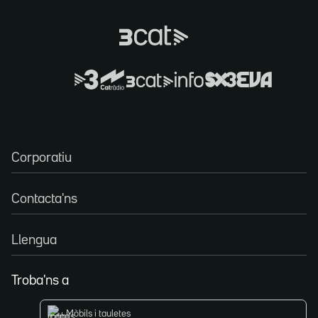
Corporatiu
Contacta'ns
Llengua
Troba'ns a
Mòbils i tauletes