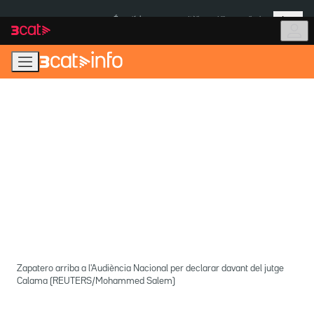
Anar
Anar
Més
a
al
És notícia:
Itàlia
Ulleres eclipsi
la
contingut
navegació
principal
Zapatero arriba a l'Audiència Nacional per declarar davant del jutge
Calama (REUTERS/Mohammed Salem)