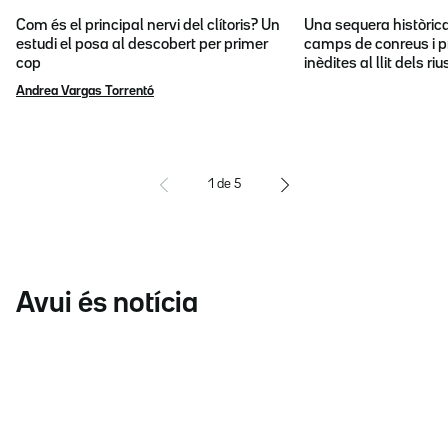
Com és el principal nervi del clítoris? Un
Una sequera històric
estudi el posa al descobert per primer
camps de conreus i p
cop
inèdites al llit dels riu
Andrea Vargas Torrentó
1
de
5
Avui és notícia