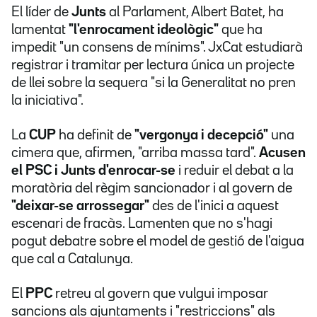
El líder de
Junts
al Parlament, Albert Batet, ha
lamentat
"l'enrocament ideològic"
que ha
impedit "un consens de mínims". JxCat estudiarà
registrar i tramitar per lectura única un projecte
de llei sobre la sequera "si la Generalitat no pren
la iniciativa".
La
CUP
ha definit de
"vergonya i decepció"
una
cimera que, afirmen, "arriba massa tard".
Acusen
el PSC i Junts d'enrocar-se
i reduir el debat a la
moratòria del règim sancionador i al govern de
"deixar-se arrossegar"
des de l'inici a aquest
escenari de fracàs. Lamenten que no s'hagi
pogut debatre sobre el model de gestió de l'aigua
que cal a Catalunya.
El
PPC
retreu al govern que vulgui imposar
sancions als ajuntaments i "restriccions" als