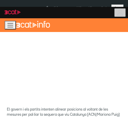
Anar
Anar
Més
a
al
És notícia:
Itàlia
Ulleres eclipsi
la
contingut
navegació
principal
El govern i els partits intenten alinear posicions al voltant de les
mesures per pal·liar la sequera que viu Catalunya (ACN/Mariona Puig)