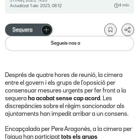
31 març 2023, 19.20
4 min
Actualitzat
1 abr. 2023, 08.12
Sequera
Segueix-nos a
Després de quatre hores de reunió, la cimera
entre el govern i els grups de l'oposició per
consensuar mesures urgents per fer front a la
sequera
ha acabat sense cap acord
. Les
discrepàncies sobre el règim sancionador als
ajuntaments han impedit arribar a un consens.
Encapçalada per Pere Aragonès, a la cimera per
l'aigua han participat
tots els grups