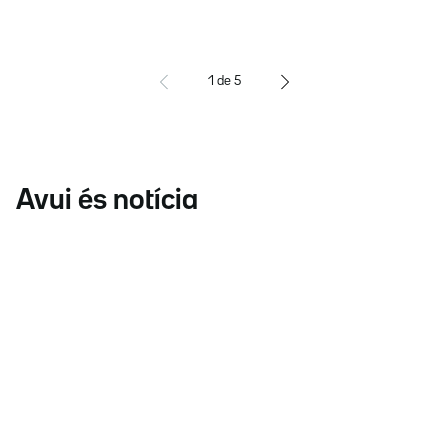
1
de
5
Avui és notícia