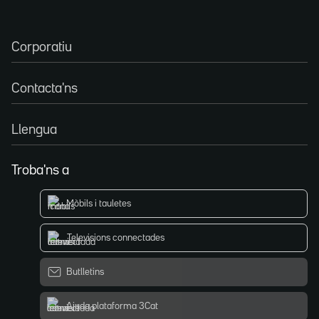
Corporatiu
Contacta'ns
Llengua
Troba'ns a
Mòbils i tauletes
Televisions connectades
Butlletins
Ajuda plataforma 3Cat