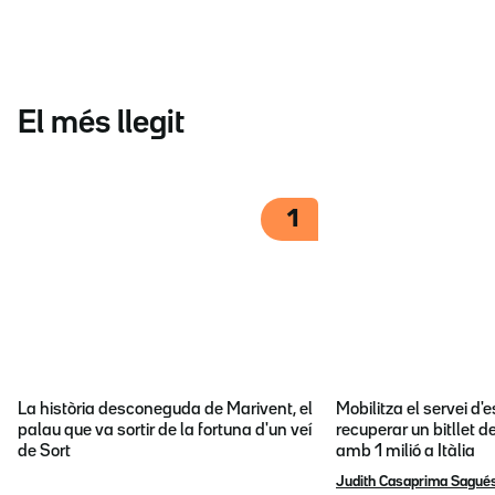
El més llegit
1
La història desconeguda de Marivent, el
Mobilitza el servei d
palau que va sortir de la fortuna d'un veí
recuperar un bitllet d
de Sort
amb 1 milió a Itàlia
Judith Casaprima Sagué