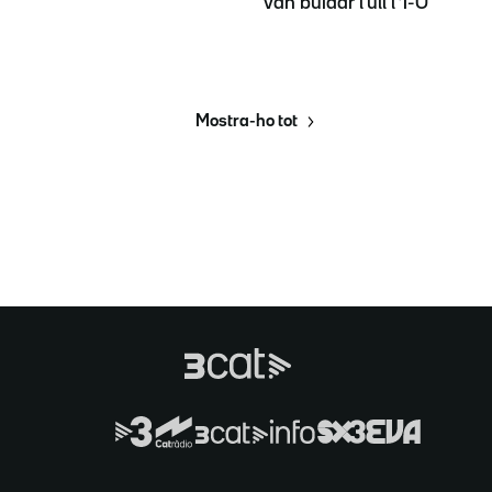
van buidar l'ull l'1-O
Mostra-ho tot