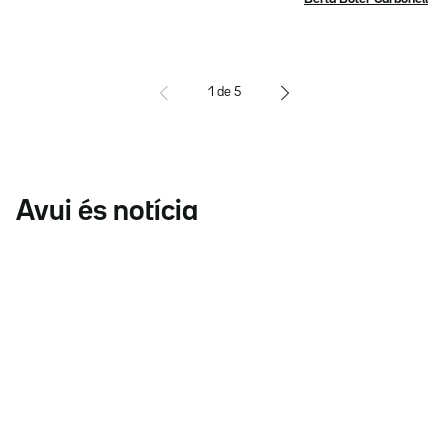
1
de
5
Avui és notícia