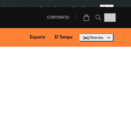
Més
eX
Isaki Lacuesta
Sánchez Europa
Dron Rússia
CORPORATIU
Esports
El Temps
Directes