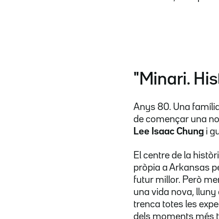
"Minari. Hi
Anys 80. Una família
de començar una nov
Lee Isaac Chung
i g
El centre de la històr
pròpia a Arkansas pe
futur millor. Però me
una vida nova, lluny 
trenca totes les expe
dels moments més t