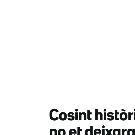
Cosint històr
no et deixara