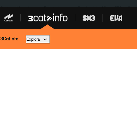
 Ceuta
Mercabarna
Robatoris coure
Bombardejos Kíiv
ERC
Spac
 3CatInfo
Explora