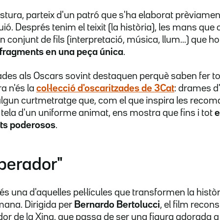
tura, parteix d'un patró que s'ha elaborat prèviament
ó. Després tenim el teixit (la història), les mans que 
un conjunt de fils (interpretació, música, llum...) que h
s fragments en una peça única
.
iades als Oscars sovint destaquen perquè saben fer t
a n'és la
col·lecció d'oscaritzades de 3Cat
: drames d
 i algun curtmetratge que, com el que inspira les rec
la tela d'un uniforme animat, ens mostra que fins i tot
e
ats poderosos
.
mperador"
 és una d'aquelles pel·lícules que transformen la histò
mana. Dirigida per
Bernardo Bertolucci
, el film recon
ador de la Xina, que passa de ser una figura adorada 