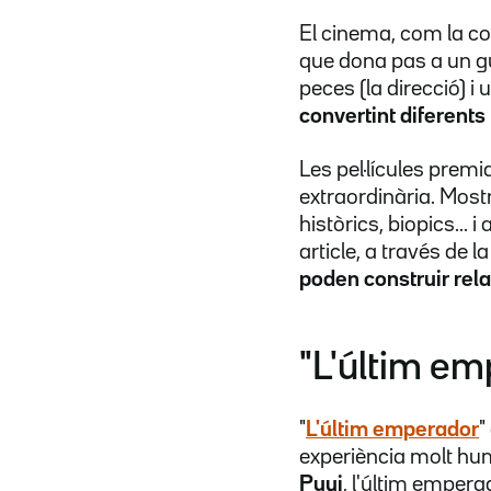
El cinema, com la cos
que dona pas a un gui
peces (la direcció) i 
convertint diferent
Les pel·lícules prem
extraordinària. Mostr
històrics, biopics...
article, a través de 
poden construir rel
"L'últim e
"
L'últim emperador
"
experiència molt hu
Puyi
, l'últim emper