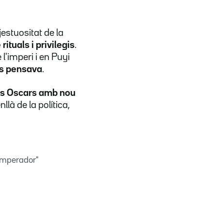
stuositat de la
ituals i privilegis
.
l'imperi i en Puyi
 es pensava
.
als Oscars amb nou
nllà de la política,
 emperador"