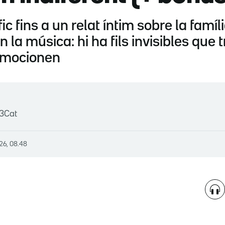
c fins a un relat íntim sobre la famí
 la música: hi ha fils invisibles que 
 emocionen
 3Cat
026, 08.48