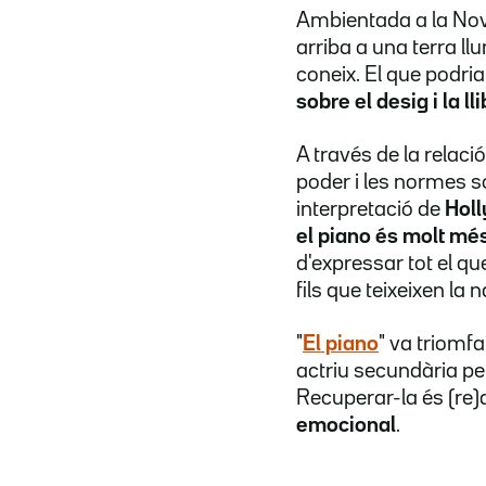
Ambientada a la Nova 
arriba a una terra l
coneix. El que podri
sobre el desig i la l
A través de la relaci
poder i les normes s
interpretació de
Holl
el piano és molt mé
d'expressar tot el q
fils que teixeixen la 
"
El piano
" va triomfa
actriu secundària per
Recuperar-la és (re
emocional
.