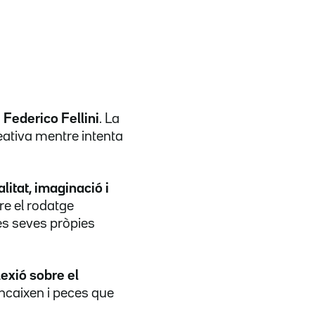
à
Federico Fellini
. La
eativa mentre intenta
litat, imaginació i
re el rodatge
les seves pròpies
lexió sobre el
encaixen i peces que