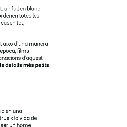
: un full en blanc
ordenen totes les
o cusen tot,
ot això d'una manera
'època, films
omanacions d'aquest
ls detalls més petits
ria en una
strueix la vida de
a ser un home