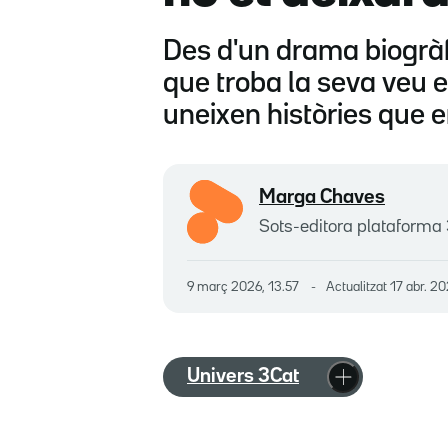
Des d'un drama biogràfi
que troba la seva veu en
uneixen històries que
Marga Chaves
Sots-editora plataforma
9 març 2026, 13.57
Actualitzat
17 abr. 2
Univers 3Cat