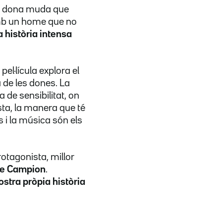
a dona muda que
 amb un home que no
 història intensa
el·lícula explora el
 de les dones. La
a de sensibilitat, on
ista, la manera que té
 i la música són els
rotagonista, millor
e Campion
.
nostra pròpia història