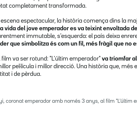
etat completament transformada.
scena espectacular, la història comença dins la maje
la vida del jove emperador es va teixint envoltada de r
rentment immutable, s'esquerda: el país deixa enrere 
oder que simbolitza és com un fil, més fràgil que no
 film va ser rotund: "L'últim emperador"
va triomfar 
illor pel·lícula i millor direcció. Una història que, més e
itat i de pèrdua.
uyi, coronat emperador amb només 3 anys, al film "L'últim