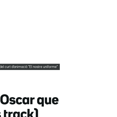
el curt d'animació "El nostre uniforme"
d'Oscar que
 track)