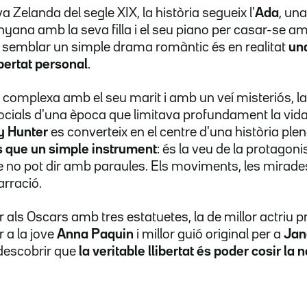
Zelanda del segle XIX, la història segueix l'
Ada
, un
lunyana amb la seva filla i el seu piano per casar-se
a semblar un simple drama romàntic és en realitat
una
libertat personal
.
ó complexa amb el seu marit i amb un veí misteriós, la p
ocials d'una època que limitava profundament la vida
y Hunter
es converteix en el centre d'una història plen
s que un simple instrument
: és la veu de la protagon
ue no pot dir amb paraules. Els moviments, les mirades
narració.
r als Oscars amb tres estatuetes, la de millor actriu p
 a la jove
Anna Paquin
i millor guió original per a
Jan
)descobrir que
la veritable llibertat és poder cosir la 