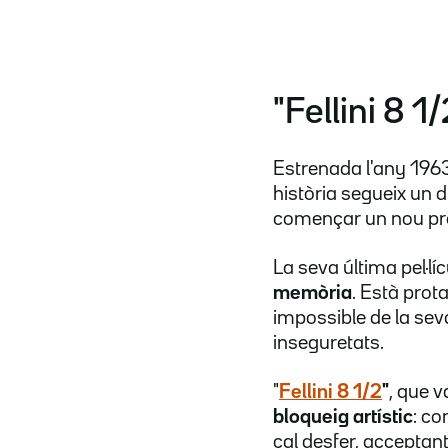
"Fellini 8 1/
Estrenada l'any 1963
història segueix un 
començar un nou pro
La seva última pel·lí
memòria
. Està prot
impossible de la seva
inseguretats.
"
Fellini 8 1/2
"
, que v
bloqueig artístic
: co
cal desfer, acceptant