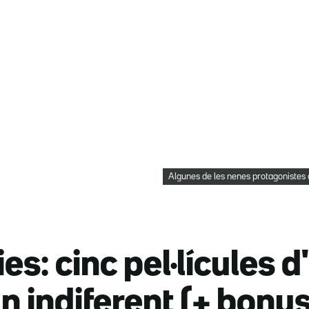
Algunes de les nenes protagonistes d
ies: cinc pel·lícules 
n indiferent (+ bonus