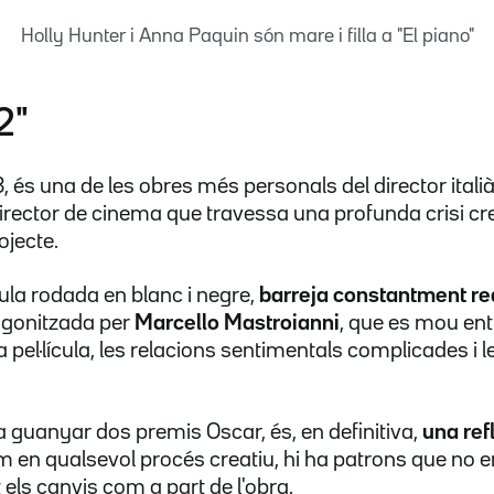
Holly Hunter i Anna Paquin són mare i filla a "El piano"
2"
, és una de les obres més personals del director itali
director de cinema que travessa una profunda crisi cr
jecte.
cula rodada en blanc i negre,
barreja constantment rea
agonitzada per
Marcello Mastroianni
, que es mou ent
 pel·lícula, les relacions sentimentals complicades i 
a guanyar dos premis Oscar, és, en definitiva,
una ref
m en qualsevol procés creatiu, hi ha patrons que no 
 els canvis com a part de l'obra.