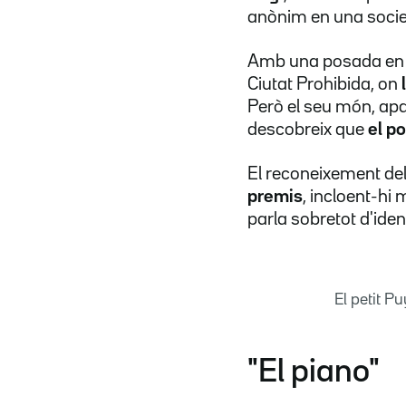
anònim en una soci
Amb una posada en e
Ciutat Prohibida, on
Però el seu món, apa
descobreix que
el p
El reconeixement del
premis
, incloent-hi m
parla sobretot d'ident
El petit P
"El piano"