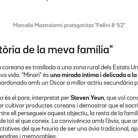
Marcello Mastroianni protagonitza "Fellini 8 1/2"
stòria de la meva família"
 coreana es trasllada a una zona rural dels Estats U
a vida. "Minari" és
una mirada íntima i delicada a la
uardonada amb un Oscar a millor actriu secundària p
ia és el pare, interpretat per
Steven Yeun
, que vol con
r cultivar productes coreans i demostrar que el sacrif
ntre ell persegueix aquest objectiu, la resta de la famí
de tot el que coneix. La convivència amb l'àvia, que ar
ctatives del que hauria de ser una àvia tradicional, ap
endres i memorables.