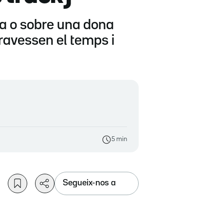
lia o sobre una dona
travessen el temps i
5 min
Segueix-nos a