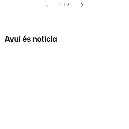
1
de
5
Avui és notícia