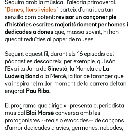
Seguim amb la música i l'alegria primaveral.
"
Dones, flors i violes
" parteix d'una idea tan
senzilla com potent:
revisar un cançoner ple
d'històries escrites majoritàriament per homes i
dedicades a dones
que, massa sovint, hi han
quedat reduïdes al paper de muses.
Seguint aquest fil, durant els 16 episodis del
pòdcast es descobreix, per exemple, qui són
l'Eva i la Jana de
Ginestà
, la Manela de
La
Ludwig Band
o la Mercè, la flor de taronger que
va inspirar el millor moment de la carrera del tan
enyorat
Pau Riba.
El programa que dirigeix i presenta el periodista
musical
Blai Marsé
conversa amb les
protagonistes --reals o evocades-- de cançons
d'amor dedicades a àvies, germanes, nebodes,