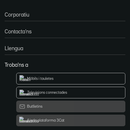
Corporatiu
Contacta'ns
Llengua
Troba'ns a
Mòbils i tauletes
Televisions connectades
Butlletins
Ajuda plataforma 3Cat