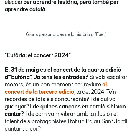
elecció
per aprendre història, però també per
aprendre català
.
Grans personatges de la història a "Fuet"
"Eufòria: el concert 2024"
El 31 de maig és el concert de la quarta edició
d'"Eufòria". Ja tens les entrades?
Si vols escalfar
motors, és un bon moment per reviure
el
concert de la tercera edició
, la del 2024. Te'n
recordes de tots els concursants? I de qui va
guanyar?
I de quines cançons en català s'hi van
cantar?
I de com vam vibrar amb la il·lusió i el
talent dels protagonistes i tot un Palau Sant Jordi
cantant a cor?