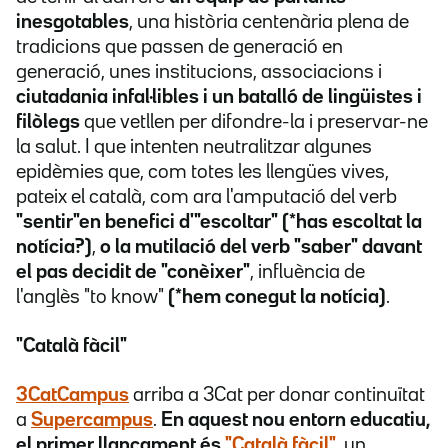
inesgotables
, una història centenària plena de
tradicions que passen de generació en
generació, unes institucions, associacions i
ciutadania infal·libles i un batalló de lingüistes i
filòlegs
que vetllen per difondre-la i preservar-ne
la salut. I que intenten neutralitzar algunes
epidèmies que, com totes les llengües vives,
pateix el català, com ara l'amputació del verb
"sentir"en benefici d'"escoltar" (*has escoltat la
notícia?)
,
o la mutilació del verb "saber" davant
el pas decidit de "conèixer"
, influència de
l'anglès "to know"
(*hem conegut la notícia)
.
"Català fàcil"
3CatCampus
arriba a 3Cat per donar continuïtat
a
Supercampus
.
En aquest nou entorn educatiu,
el primer llançament és
"Català fàcil"
, un