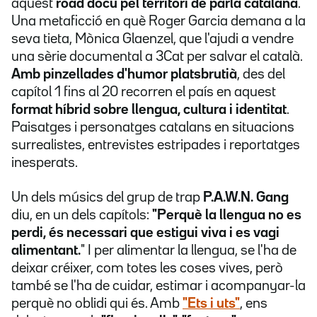
aquest
road docu pel territori de parla catalana
.
Una metaficció en què Roger Garcia demana a la
seva tieta, Mònica Glaenzel, que l'ajudi a vendre
una sèrie documental a 3Cat per salvar el català.
Amb pinzellades d'humor platsbrutià
, des del
capítol 1 fins al 20 recorren el país en aquest
format híbrid sobre llengua, cultura i identitat
.
Paisatges i personatges catalans en situacions
surrealistes, entrevistes estripades i reportatges
inesperats.
Un dels músics del grup de trap
P.A.W.N. Gang
diu, en un dels capítols:
"Perquè la llengua no es
perdi, és necessari que estigui viva i es vagi
alimentant.
" I per alimentar la llengua, se l'ha de
deixar créixer, com totes les coses vives, però
també se l'ha de cuidar, estimar i acompanyar-la
perquè no oblidi qui és. Amb
"Ets i uts"
, ens