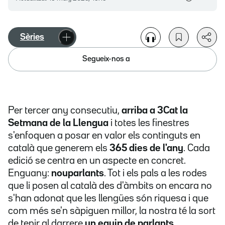
Sèries
Segueix-nos a
Per tercer any consecutiu,
arriba a 3Cat la
Setmana de la Llengua
i totes les finestres
s'enfoquen a posar en valor els continguts en
català que generem els
365 dies de l'any
. Cada
edició se centra en un aspecte en concret.
Enguany:
nouparlants
. Tot i els pals a les rodes
que li posen al català des d'àmbits on encara no
s'han adonat que les llengües són riquesa i que
com més se'n sàpiguen millor, la nostra té la sort
de tenir al darrere
un equip de parlants