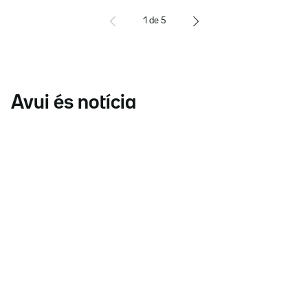
1
de
5
Avui és notícia