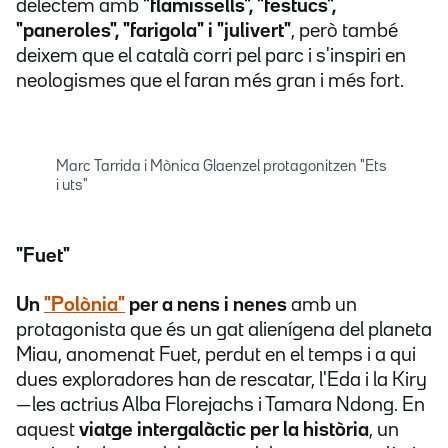
delectem amb
"flamissells", "festucs",
"paneroles", "farigola" i "julivert"
, però també
deixem que el català corri pel parc i s'inspiri en
neologismes que el faran més gran i més fort.
Marc Tarrida i Mònica Glaenzel protagonitzen "Ets
i uts"
"Fuet"
Un
"Polònia"
per a nens i nenes
amb un
protagonista que és un gat alienígena del planeta
Miau, anomenat Fuet, perdut en el temps i a qui
dues exploradores han de rescatar, l'Eda i la Kiry
—les actrius Alba Florejachs i Tamara Ndong. En
aquest
viatge intergalàctic per la història
, un