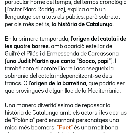
particular home del temps, del temps cronològic
(l'actor Marc Rodríguez), explica amb un
llenguatge per a tots els públics, però sobretot
per als més petits,
la història de Catalunya
.
En la primera temporada,
l'origen del català i de
les quatre barres
, amb aparició estel·lar de
Guifré el Pilós i d'Ermessenda de Carcassona
(
una Judit Martín que canta "Saoco, papi"
). I
també com el comte Borrell aconsegueix la
sobirania del català independitzant-se dels
francs. O
l'origen de la barretina
, que podria ser
que provingués d'algun lloc de la Mediterrània.
Una manera divertidíssima de repassar la
història de Catalunya amb els actors i les actrius
de "Polònia" però encarnant personatges una
mica més boomers.
"Fuet"
és una molt bona