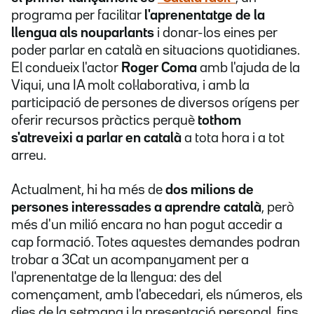
programa per facilitar
l'aprenentatge de la
llengua als nouparlants
i donar-los eines per
poder parlar en català en situacions quotidianes.
El condueix l'actor
Roger Coma
amb l'ajuda de la
Viqui, una IA molt col·laborativa, i amb la
participació de persones de diversos orígens per
oferir recursos pràctics perquè
tothom
s'atreveixi a parlar en català
a tota hora i a tot
arreu.
Actualment, hi ha més de
dos milions de
persones interessades a aprendre català
, però
més d'un milió encara no han pogut accedir a
cap formació. Totes aquestes demandes podran
trobar a 3Cat un acompanyament per a
l'aprenentatge de la llengua: des del
començament, amb l'abecedari, els números, els
dies de la setmana i la presentació personal, fins