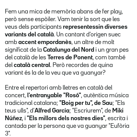
Fem una mica de memòria abans de fer play,
però sense espòiler. Vam tenir la sort que les
veus dels participants
representessin diverses
variants del català
. Un cantant d'origen suec
amb
accent empordanès
, un altre de molt
significat de la
Catalunya del Nord
i un gran pes
del català de les
Terres de Ponent
, com també
del
català central
. Però recordes de quina
variant és la de la veu que va guanyar?
Entre el repertori amb lletres en català del
concert,
l'entranyable "Rosó"
, autèntica música
tradicional catalana;
"Boig per tu", de Sau
; "Els
teus ulls", d'
Alfred García
; "Escriurem", de
Miki
Núñez
, i
"Els millors dels nostres dies"
, escrita i
cantada per la persona que va guanyar "Eufòria
3".