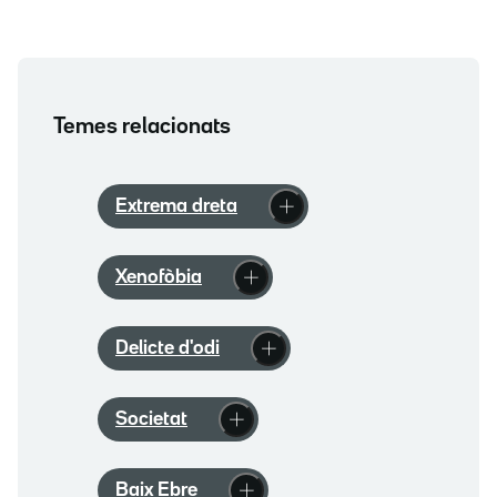
Temes relacionats
Extrema dreta
Xenofòbia
Delicte d'odi
Societat
Baix Ebre