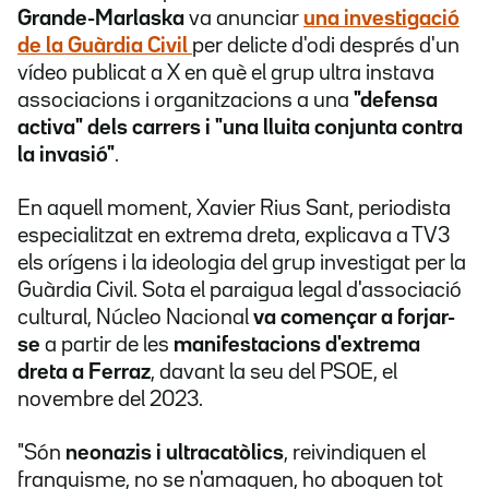
Grande-Marlaska
va anunciar
una investigació
de la Guàrdia Civil
per delicte d'odi després d'un
vídeo publicat a X en què el grup ultra instava
associacions i organitzacions a una
"defensa
activa" dels carrers i "una lluita conjunta contra
la invasió"
.
En aquell moment, Xavier Rius Sant, periodista
especialitzat en extrema dreta, explicava a TV3
els orígens i la ideologia del grup investigat per la
Guàrdia Civil. Sota el paraigua legal d'associació
cultural, Núcleo Nacional
va començar a forjar-
se
a partir de les
manifestacions d'extrema
dreta a Ferraz
, davant la seu del PSOE, el
novembre del 2023.
"Són
neonazis i ultracatòlics
, reivindiquen el
franquisme, no se n'amaguen, ho aboquen tot