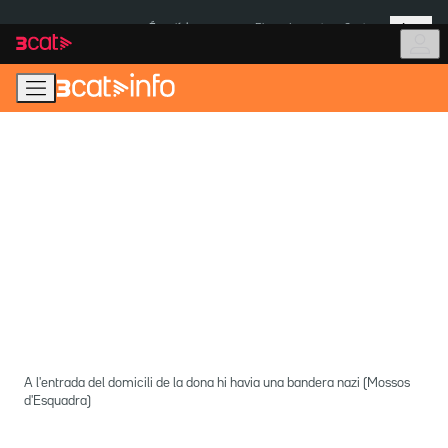
Anar
Anar
Més
a
al
És notícia:
Pluges Inuncat
Ceuta
la
contingut
navegació
principal
A l'entrada del domicili de la dona hi havia una bandera nazi (Mossos
d'Esquadra)