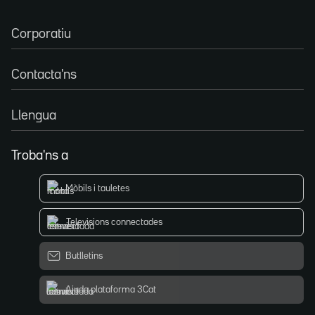
Corporatiu
Contacta'ns
Llengua
Troba'ns a
Mòbils i tauletes
Televisions connectades
Butlletins
Ajuda plataforma 3Cat