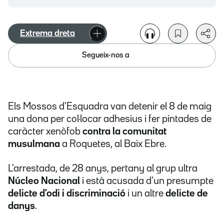
Extrema dreta
Segueix-nos a
Els Mossos d'Esquadra van detenir el 8 de maig
una dona per col·locar adhesius i fer pintades de
caràcter xenòfob
contra la comunitat
musulmana
a Roquetes, al Baix Ebre.
L'arrestada, de 28 anys, pertany al grup ultra
Núcleo Nacional
i està acusada d'un presumpte
delicte d'odi i discriminació
i un altre
delicte de
danys
.