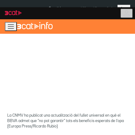
Anar
Anar
Més
a
al
És notícia:
Itàlia
Ulleres eclipsi
la
contingut
navegació
principal
La CNMV ha publicat una actualització del fullet universal en què el
BBVA admet que "no pot garantir" tots els beneficis esperats de l'opa
(Europa Press/Ricardo Rubio)