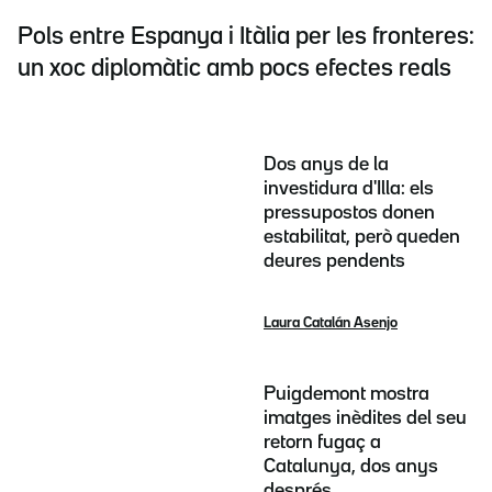
Pols entre Espanya i Itàlia per les fronteres:
un xoc diplomàtic amb pocs efectes reals
Dos anys de la
investidura d'Illa: els
pressupostos donen
estabilitat, però queden
deures pendents
Laura Catalán Asenjo
Puigdemont mostra
imatges inèdites del seu
retorn fugaç a
Catalunya, dos anys
després