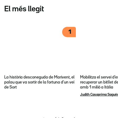
El més llegit
1
La història desconeguda de Marivent, el
Mobilitza el servei d
palau que va sortir de la fortuna d'un veí
recuperar un bitllet d
de Sort
amb 1 milió a Itàlia
Judith Casaprima Sagué