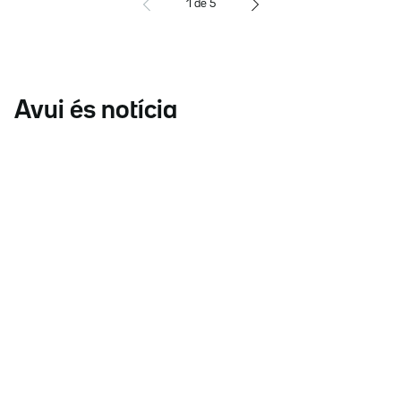
1
de
5
Avui és notícia