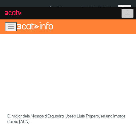
Anar
Anar
Més
a
al
És notícia:
Terratrèmol Colòmbia
la
contingut
navegació
principal
El major dels Mossos d'Esquadra, Josep Lluís Trapero, en una imatge
d'arxiu (ACN)