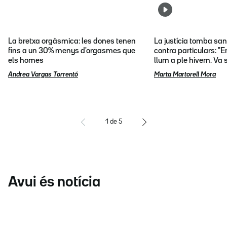
La bretxa orgàsmica: les dones tenen
La justícia tomba sa
fins a un 30% menys d'orgasmes que
contra particulars: "E
els homes
llum a ple hivern. Va
Andrea Vargas Torrentó
Marta Martorell Mora
1
de
5
Avui és notícia