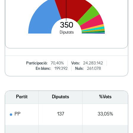
Participació:
70,40%
Vots:
24.283.142
En blanc:
199.392
Nuls:
261.078
Partit
Diputats
%Vots
PP
137
33,05%