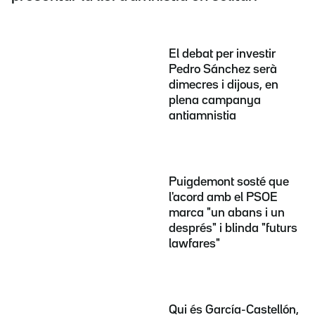
El debat per investir
Pedro Sánchez serà
dimecres i dijous, en
plena campanya
antiamnistia
Puigdemont sosté que
l'acord amb el PSOE
marca "un abans i un
després" i blinda "futurs
lawfares"
Qui és García-Castellón,