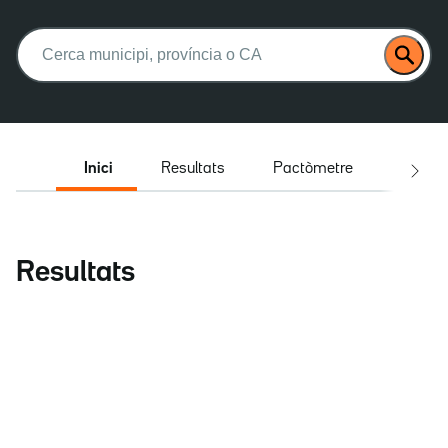
Buscar:
Inici
Resultats
Pactòmetre
Entrev
Resultats