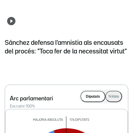
Sánchez defensa l'amnistia als encausats
del procés: "Toca fer de la necessitat virtut"
Diputats
%Vots
Arc parlamentari
Escrutini
100
%