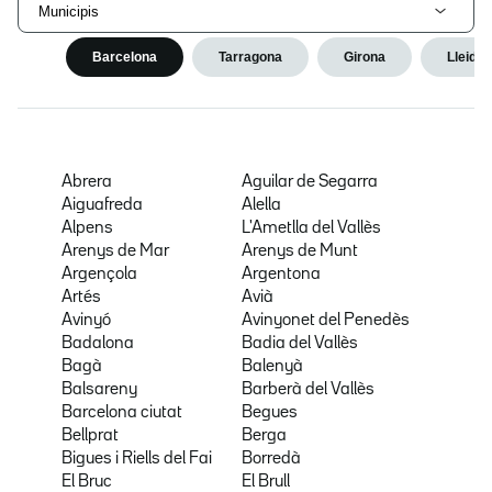
Municipis
Barcelona
Tarragona
Girona
Lleida
Abrera
Aguilar de Segarra
Aiguafreda
Alella
Alpens
L'Ametlla del Vallès
Arenys de Mar
Arenys de Munt
Argençola
Argentona
Artés
Avià
Avinyó
Avinyonet del Penedès
Badalona
Badia del Vallès
Bagà
Balenyà
Balsareny
Barberà del Vallès
Barcelona ciutat
Begues
Bellprat
Berga
Bigues i Riells del Fai
Borredà
El Bruc
El Brull