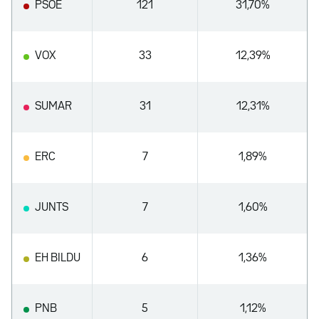
PSOE
121
31,70%
VOX
33
12,39%
SUMAR
31
12,31%
ERC
7
1,89%
JUNTS
7
1,60%
EH BILDU
6
1,36%
PNB
5
1,12%