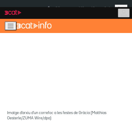
Anar
Anar
Més
a
al
És notícia:
Itàlia
Ulleres eclipsi
la
contingut
navegació
principal
Imatge d'arxiu d'un correfoc a les festes de Gràcia (Matthias
Oesterle/ZUMA Wire/dpa)