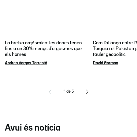
La bretxa orgàsmica: les dones tenen
Com l'aliança entre l
fins a un 30% menys d'orgasmes que
Turquia i el Pakistan 
els homes
tauler geopolític
Andrea Vargas Torrentó
David Gorman
1
de
5
Avui és notícia