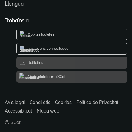
Llengua
Troba'ns a
Mòbils i tauletes
Televisions connectades
Butlletins
Ajuda plataforma 3Cat
Avís legal
Canal ètic
Cookies
Política de Privacitat
Accessibilitat
Mapa web
© 3Cat