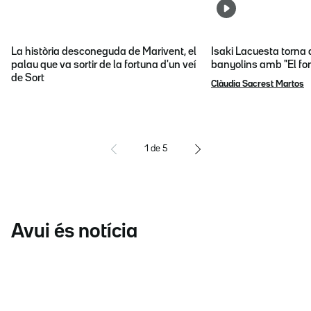
La història desconeguda de Marivent, el
Isaki Lacuesta torna 
palau que va sortir de la fortuna d'un veí
banyolins amb "El fon
de Sort
Clàudia Sacrest Martos
1
de
5
Avui és notícia