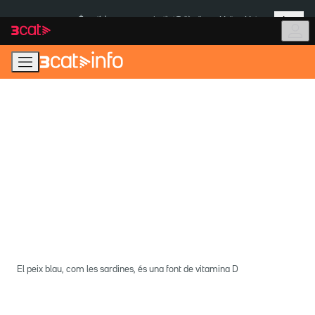
Anar
Anar
Més
a
al
És notícia:
Institut Tailàndia
Multa a Meta
la
contingut
navegació
principal
El peix blau, com les sardines, és una font de vitamina D