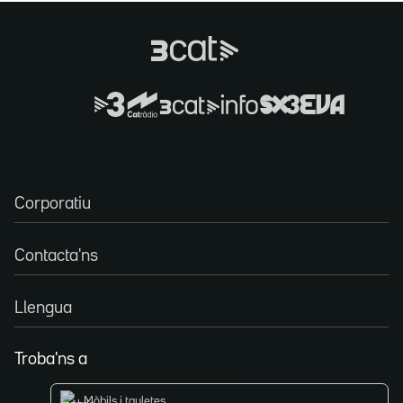
Corporatiu
Contacta'ns
Llengua
Troba'ns a
Mòbils i tauletes