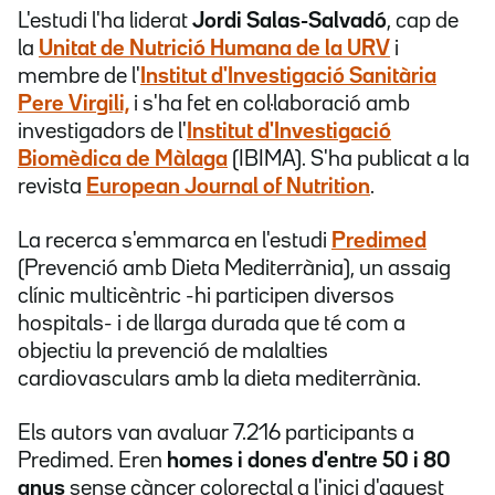
L'estudi l'ha liderat
Jordi Salas-Salvadó
, cap de
la
Unitat de Nutrició Humana de la URV
i
membre de l'
Institut d'Investigació Sanitària
Pere Virgili,
i s'ha fet en col·laboració amb
investigadors de l'
Institut d'Investigació
Biomèdica de Màlaga
(IBIMA). S'ha publicat a la
revista
European Journal of Nutrition
.
La recerca s'emmarca en l'estudi
Predimed
(Prevenció amb Dieta Mediterrània), un assaig
clínic multicèntric -hi participen diversos
hospitals- i de llarga durada que té com a
objectiu la prevenció de malalties
cardiovasculars amb la dieta mediterrània.
Els autors van avaluar 7.216 participants a
Predimed. Eren
homes i dones d'entre 50 i 80
anys
sense càncer colorectal a l'inici d'aquest