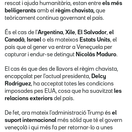
rescat i ajuda humanitària, estan entre
els més
bel·ligerants
amb el
règim chavista,
que
teòricament continua governant el país.
És el cas de l'
Argentina
,
Xile
,
El Salvador
,
el
Canadà
,
Israel
o els mateixos
Estats Units
, el
país que al gener va entrar a Veneçuela per
capturar i endur-se detingut
Nicolás Maduro
.
El cas és que des de llavors el règim chavista,
encapçalat per l'actual presidenta,
Delcy
Rodríguez
, ha acceptat totes les condicions
imposades pes EUA, cosa que ha suavitzat
les
relacions exteriors
del país.
De fet, ara mateix l'administració Trump és
el
suport internacional
més sòlid que té el govern
veneçolà i qui més fa per retornar-lo a unes