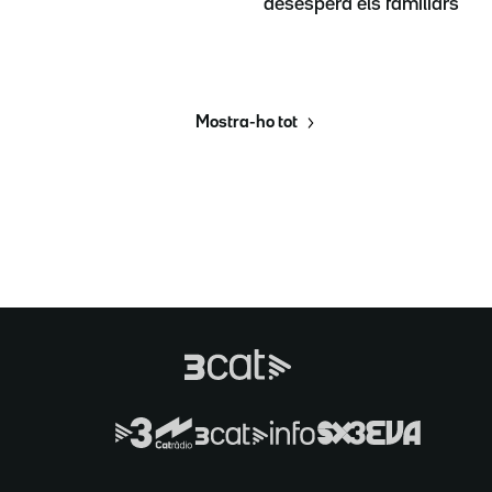
desespera els familiars
Mostra-ho tot