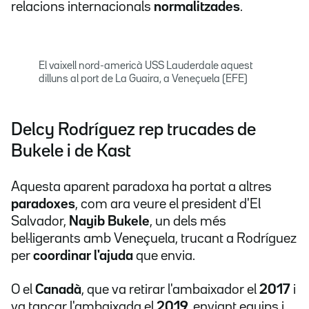
relacions internacionals
normalitzades
.
El vaixell nord-americà USS Lauderdale aquest
dilluns al port de La Guaira, a Veneçuela (EFE)
Delcy Rodríguez rep trucades de
Bukele i de Kast
Aquesta aparent paradoxa ha portat a altres
paradoxes
, com ara veure el president d'El
Salvador,
Nayib Bukele
, un dels més
bel·ligerants amb Veneçuela, trucant a Rodríguez
per
coordinar l'ajuda
que envia.
O el
Canadà
, que va retirar l'ambaixador el
2017
i
va tancar l'ambaixada el
2019
, enviant equips i