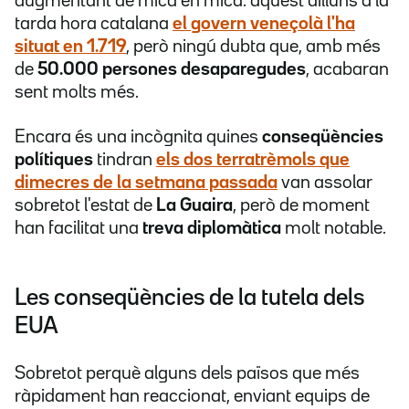
augmentant de mica en mica: aquest dilluns a la
tarda hora catalana
el govern veneçolà l'ha
situat en
1.719
, però ningú dubta que, amb més
de
50.000 persones desaparegudes
, acabaran
sent molts més.
Encara és una incògnita quines
conseqüències
polítiques
tindran
els dos terratrèmols que
dimecres de la setmana passada
van assolar
sobretot l'estat de
La Guaira
, però de moment
han facilitat una
treva diplomàtica
molt notable.
Les conseqüències de la tutela dels
EUA
Sobretot perquè alguns dels països que més
ràpidament han reaccionat, enviant equips de