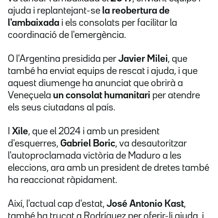
ajuda i replantejant-se
la reobertura de
l'ambaixada
i els consolats per facilitar la
coordinació de l'emergència.
O l'Argentina presidida per
Javier Milei
, que
també ha enviat equips de rescat i ajuda, i que
aquest diumenge ha anunciat que obrirà a
Veneçuela
un consolat humanitari
per atendre
els seus ciutadans al país.
I
Xile
, que el 2024 i amb un president
d'esquerres,
Gabriel Boric
, va desautoritzar
l'autoproclamada victòria de Maduro a les
eleccions, ara amb un president de dretes també
ha reaccionat ràpidament.
Així, l'actual cap d'estat,
José Antonio Kast
,
també ha trucat a Rodríguez per oferir-li ajuda, i