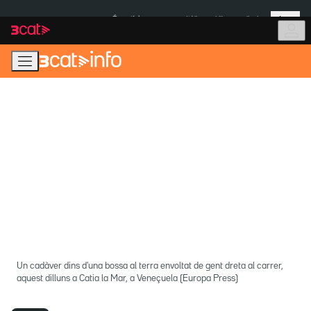
Anar
Anar
Més
a
al
És notícia:
Itàlia
Ulleres eclipsi
la
contingut
navegació
principal
Un cadàver dins d'una bossa al terra envoltat de gent dreta al carrer,
aquest dilluns a Catia la Mar, a Veneçuela (Europa Press)