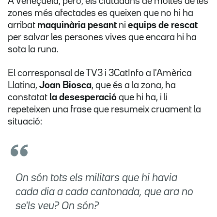
A Veneçuela, però, els ciutadans de moltes de les
zones més afectades es queixen que no hi ha
arribat
maquinària pesant
ni
equips de rescat
per salvar les persones vives que encara hi ha
sota la runa.
El corresponsal de TV3 i 3CatInfo a l'Amèrica
Llatina,
Joan Biosca
, que és a la zona, ha
constatat
la desesperació
que hi ha, i li
repeteixen una frase que resumeix cruament la
situació:
On són tots els militars que hi havia
cada dia a cada cantonada, que ara no
se'ls veu? On són?