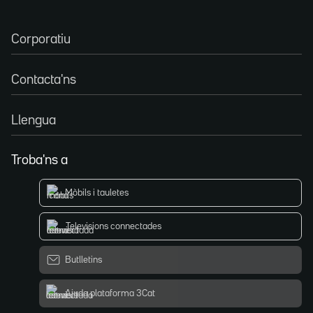
Corporatiu
Contacta'ns
Llengua
Troba'ns a
Mòbils i tauletes
Televisions connectades
Butlletins
Ajuda plataforma 3Cat