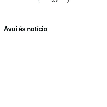
1
de
5
Avui és notícia